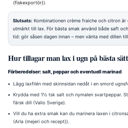
(fiskexportör)
).
Slutsats:
Kombinationen crème fraiche och citron är
utmärkt till lax. För bästa smak använd både saft och 
tid: gör såsen dagen innan – men vänta med dillen til
Hur tillagar man lax i ugn på bästa sät
Förberedelser: salt, peppar och eventuell marinad
Lägg laxfilén med skinnsidan nedåt i en smord ugnsf
Krydda med 1½ tsk salt och nymalen svartpeppar. Strö
färsk dill (Valio Sverige).
Vill du ha extra smak kan du marinera laxen i citrons
(Arla (mejeri och recept)).