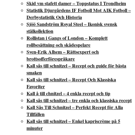
Skid vm stafett damer – Toppstatus I Trondheim
Statistik Djurgårdens IF Fotboll Mot AIK Fotboll –
Derbystatistik Och Historia
Sjöö Sandström Royal Steel – Ikonisk svensk
stålkollektion
Rollistan i Gangs of London – Komplett
rollbesättning och skådespelare
Sven-Erik Alhem – Rättsexpert och
brottsofferförespråkare
Kall sås till schnitzel – Recept och guide för bästa
smaken
Kall sås till schnitzel – Recept Och Klassiska
Favoriter
Kall å till chnitzel – 4 enkla recept och tip
Kall sås till schnitzel – tre enkla och klassiska recept
Kall Sås Till Schnitzel – Perfekt Recept för Alla
Tillfällen
Kall sås till schnitzel – Enkel kapriscrème på 5
minuter