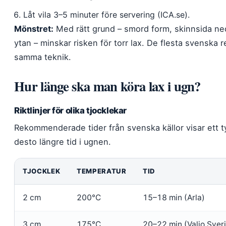
Låt vila 3–5 minuter före servering (ICA.se).
Mönstret:
Med rätt grund – smord form, skinnsida ne
ytan – minskar risken för torr lax. De flesta svensk
samma teknik.
Hur länge ska man köra lax i ugn?
Riktlinjer för olika tjocklekar
Rekommenderade tider från svenska källor visar ett tyd
desto längre tid i ugnen.
TJOCKLEK
TEMPERATUR
TID
2 cm
200°C
15–18 min (Arla)
3 cm
175°C
20–22 min (Valio Sver