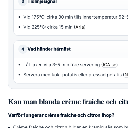
Tidlinjesignal
3
Vid 175°C: cirka 30 min tills innertemperatur 52–
Vid 225°C: cirka 15 min (
Arla
)
Vad händer härnäst
4
Låt laxen vila 3–5 min före servering (
ICA.se
)
Servera med kokt potatis eller pressad potatis (
N
Kan man blanda crème fraiche och cit
Varför fungerar crème fraiche och citron ihop?
Crème fraiche och citron bildar en krämig sås som h