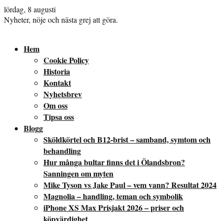
lördag, 8 augusti
Nyheter, nöje och nästa grej att göra.
Hem
Cookie Policy
Historia
Kontakt
Nyhetsbrev
Om oss
Tipsa oss
Blogg
Sköldkörtel och B12-brist – samband, symtom och
behandling
Hur många bultar finns det i Ölandsbron?
Sanningen om myten
Mike Tyson vs Jake Paul – vem vann? Resultat 2024
Magnolia – handling, teman och symbolik
iPhone XS Max Prisjakt 2026 – priser och
köpvärdighet