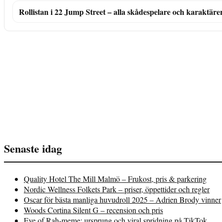
Rollistan i 22 Jump Street – alla skådespelare och karaktäre
Senaste idag
Quality Hotel The Mill Malmö – Frukost, pris & parkering
Nordic Wellness Folkets Park – priser, öppettider och regler
Oscar för bästa manliga huvudroll 2025 – Adrien Brody vinner
Woods Cortina Silent G – recension och pris
Eye of Rah-meme: ursprung och viral spridning på TikTok