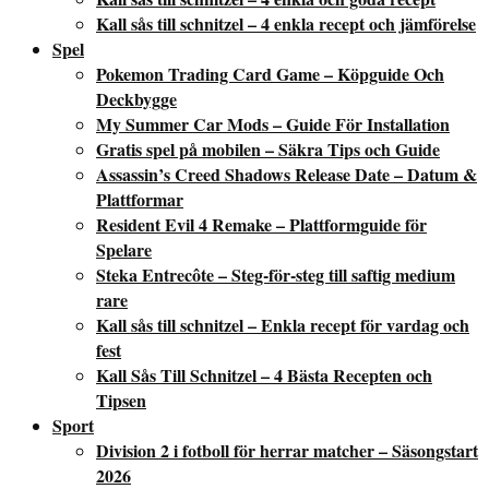
Kall sås till schnitzel – 4 enkla recept och jämförelse
Spel
Pokemon Trading Card Game – Köpguide Och
Deckbygge
My Summer Car Mods – Guide För Installation
Gratis spel på mobilen – Säkra Tips och Guide
Assassin’s Creed Shadows Release Date – Datum &
Plattformar
Resident Evil 4 Remake – Plattformguide för
Spelare
Steka Entrecôte – Steg-för-steg till saftig medium
rare
Kall sås till schnitzel – Enkla recept för vardag och
fest
Kall Sås Till Schnitzel – 4 Bästa Recepten och
Tipsen
Sport
Division 2 i fotboll för herrar matcher – Säsongstart
2026