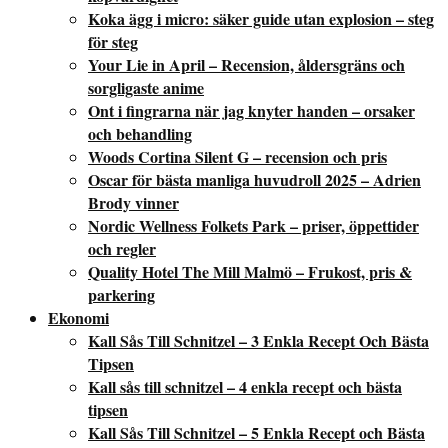
Koka ägg i micro: säker guide utan explosion – steg
för steg
Your Lie in April – Recension, åldersgräns och
sorgligaste anime
Ont i fingrarna när jag knyter handen – orsaker
och behandling
Woods Cortina Silent G – recension och pris
Oscar för bästa manliga huvudroll 2025 – Adrien
Brody vinner
Nordic Wellness Folkets Park – priser, öppettider
och regler
Quality Hotel The Mill Malmö – Frukost, pris &
parkering
Ekonomi
Kall Sås Till Schnitzel – 3 Enkla Recept Och Bästa
Tipsen
Kall sås till schnitzel – 4 enkla recept och bästa
tipsen
Kall Sås Till Schnitzel – 5 Enkla Recept och Bästa