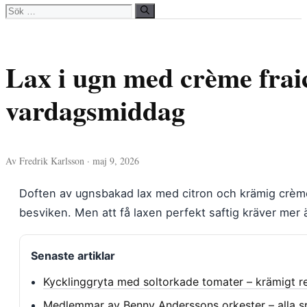
Sök
efter:
Lax i ugn med crème fraic
vardagsmiddag
Av Fredrik Karlsson · maj 9, 2026
Doften av ugnsbakad lax med citron och krämig crème
besviken. Men att få laxen perfekt saftig kräver mer ä
Senaste artiklar
Kycklinggryta med soltorkade tomater – krämigt r
Medlemmar av Benny Anderssons orkester – alla s