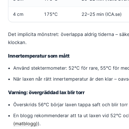
4 cm
175°C
22–25 min (ICA.se)
Det implicita mönstret: överlappa aldrig tiderna – säk
klockan.
Innertemperatur som mått
Använd stektermometer: 52°C för rare, 55°C för med
När laxen når rätt innertemperatur är den klar – oavse
Varning: övergräddad lax blir torr
Överskrids 56°C börjar laxen tappa saft och blir torr 
En blogg rekommenderar att ta ut laxen vid 52°C och 
(matblogg)
).