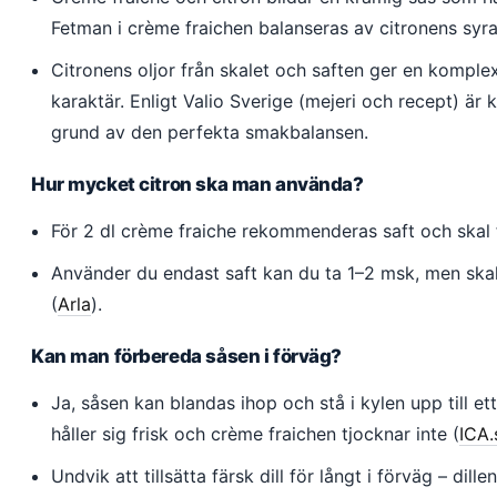
Fetman i crème fraichen balanseras av citronens syra,
Citronens oljor från skalet och saften ger en komplex
karaktär. Enligt Valio Sverige (mejeri och recept) är
grund av den perfekta smakbalansen.
Hur mycket citron ska man använda?
För 2 dl crème fraiche rekommenderas saft och skal f
Använder du endast saft kan du ta 1–2 msk, men ska
(
Arla
).
Kan man förbereda såsen i förväg?
Ja, såsen kan blandas ihop och stå i kylen upp till 
håller sig frisk och crème fraichen tjocknar inte (
ICA.
Undvik att tillsätta färsk dill för långt i förväg – dill