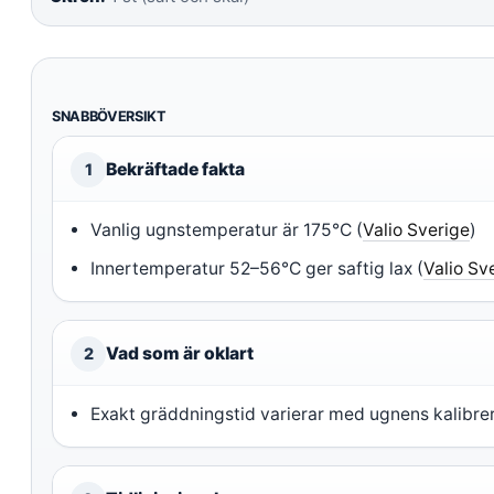
SNABBÖVERSIKT
Bekräftade fakta
1
Vanlig ugnstemperatur är 175°C (
Valio Sverige
)
Innertemperatur 52–56°C ger saftig lax (
Valio Sv
Vad som är oklart
2
Exakt gräddningstid varierar med ugnens kalibrer