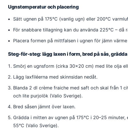
Ugnstemperatur och placering
Sätt ugnen på 175°C (vanlig ugn) eller 200°C varmluft
För snabbare tillagning kan du använda 225°C – då rä
Placera formen på mittfalsen i ugnen för jämn värme
Steg-för-steg: lägg laxen i form, bred på sås, grädda
Smörj en ugnsform (cirka 30×20 cm) med lite olja ell
Lägg laxfiléerna med skinnsidan nedåt.
Blanda 2 dl crème fraiche med saft och skal från 1 cit
och lite purjolök (Valio Sverige).
Bred såsen jämnt över laxen.
Grädda i mitten av ugnen på 175°C i 20–25 minuter, e
55°C (Valio Sverige).