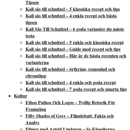
Tipsen
Kall sås till schnitzel – 5 klassiska recept och tips
Kall sås till schnitzel – 4 enkla recept och bästa
tipsen
Kall Sås Till Schnitzel – 6 goda varianter du måste
testa
Kall sås till schnitzel – 5 enkla och klassiska recept
Kall sås till schnitzel – Guide med recept och tips
Kall sås till schnitzel – Här är de bästa recepten och
varianterna
Kall sås till schnitzel – örtkräm, remoulad och
citrondipp
Kall sås till schnitzel – 4 enkla och goda recept
Kall sås till schnitzel – 7 goda recept och smarta tips
Kultur
Ethos Pathos Och Logos – Tydlig Retorik För
Framgång
Fifty Shades of Grey – Filmdebatt, Fakta och
Analys
Filmer med Astrid Lindgren – Se Klassikerna