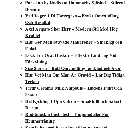
Park Inn by Radisson Hammarby Sjöstad – Stilrent
Boende
Vad Väger 1 Dl Havregryn – Exakt Omvandling
Och Resultat
Axel Arigato Skor Herr – Modern Stil Med Hög
Kvalitet
Hur Gör Man Stuvade Makaroner – Smakligt och
Enkelt
Lock För Örat Huskur – Effektiv Lindring Vid
Förkylning
Size 8 in eu – Rätt Omvandling för Kläd och Skor
Hur Vet Man Om Man Är Gravid – Lär Dig Tidiga
Tecken
Tirtir Ceramic Milk Ampoule – Hudens Fukt Och
Lyster
Hel Kyckling I Ugn Citron – Smakfullt och Säkert
Recept
Roddmaskin bäst i test – Toppmodeller För
Hemmaträning
Krustader med brieost och fikonmarmelad –