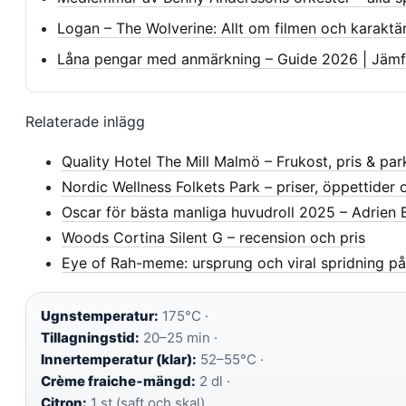
Logan – The Wolverine: Allt om filmen och karaktä
Låna pengar med anmärkning – Guide 2026 | Jämfö
Relaterade inlägg
Quality Hotel The Mill Malmö – Frukost, pris & par
Nordic Wellness Folkets Park – priser, öppettider 
Oscar för bästa manliga huvudroll 2025 – Adrien 
Woods Cortina Silent G – recension och pris
Eye of Rah-meme: ursprung och viral spridning på
Ugnstemperatur:
175°C ·
Tillagningstid:
20–25 min ·
Innertemperatur (klar):
52–55°C ·
Crème fraiche‑mängd:
2 dl ·
Citron:
1 st (saft och skal)