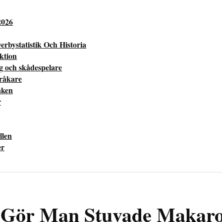
2026
erbystatistik Och Historia
ektion
ng och skådespelare
pråkare
aken
r
llen
er
Gör Man Stuvade Makaron