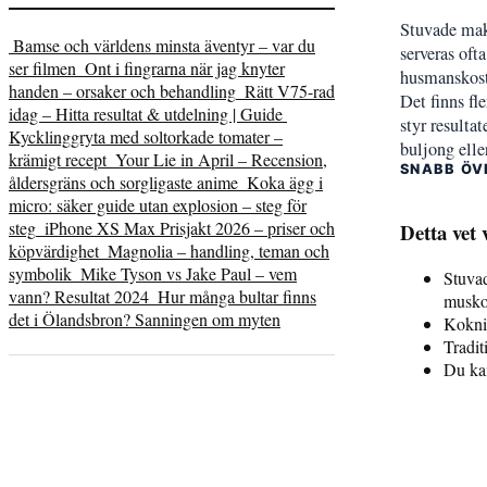
Stuvade maka
Bamse och världens minsta äventyr – var du
serveras oft
ser filmen
Ont i fingrarna när jag knyter
husmanskost 
handen – orsaker och behandling
Rätt V75-rad
Det finns fl
idag – Hitta resultat & utdelning | Guide
styr resulta
Kycklinggryta med soltorkade tomater –
buljong elle
krämigt recept
Your Lie in April – Recension,
SNABB ÖV
åldersgräns och sorgligaste anime
Koka ägg i
micro: säker guide utan explosion – steg för
steg
iPhone XS Max Prisjakt 2026 – priser och
Detta vet 
köpvärdighet
Magnolia – handling, teman och
symbolik
Mike Tyson vs Jake Paul – vem
Stuvad
vann? Resultat 2024
Hur många bultar finns
musko
det i Ölandsbron? Sanningen om myten
Koknin
Tradit
Du kan