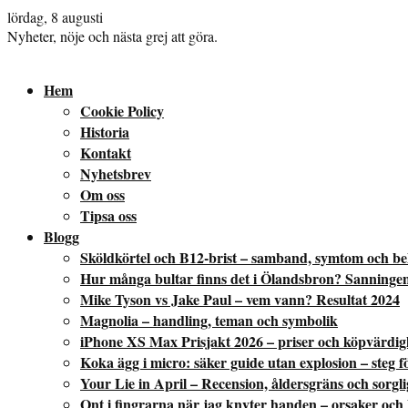
lördag, 8 augusti
Nyheter, nöje och nästa grej att göra.
Hem
Cookie Policy
Historia
Kontakt
Nyhetsbrev
Om oss
Tipsa oss
Blogg
Sköldkörtel och B12-brist – samband, symtom och b
Hur många bultar finns det i Ölandsbron? Sanninge
Mike Tyson vs Jake Paul – vem vann? Resultat 2024
Magnolia – handling, teman och symbolik
iPhone XS Max Prisjakt 2026 – priser och köpvärdig
Koka ägg i micro: säker guide utan explosion – steg fö
Your Lie in April – Recension, åldersgräns och sorgl
Ont i fingrarna när jag knyter handen – orsaker och