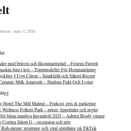
lt
rlsson · mars 1, 2026
lar
der med brieost och fikonmarmelad – Festens Favorit
askin bäst i test – Toppmodeller För Hemmaträning
ckling I Ugn Citron – Smakfullt och Säkert Recept
r Ceramic Milk Ampoule – Hudens Fukt Och Lyster
nlägg
y Hotel The Mill Malmö – Frukost, pris & parkering
 Wellness Folkets Park – priser, öppettider och regler
för bästa manliga huvudroll 2025 – Adrien Brody vinner
Cortina Silent G – recension och pris
f Rah-meme: ursprung och viral spridning på TikTok