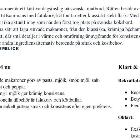
roner är ett kärt vardagsinslag på svenska matbord. Rätten består av 
a tillsammans med falukorv, köttbullar eller klassiskt stekt fläsk. Me
lika aktuell idag som när den först tog plats på svenska köksbord.
era sätt att laga stuvade makaroner, från den klassiska, krämiga béch
tet, där små detaljer i värme och omrörning är avgörande för konsisten
r andra ingrediensalternativ beroende på smak och kostbehov.
ERBLICK
vi nu
Klart & 
e makaroner görs av pasta, mjölk, smör, mjöl, salt,
Bekräftat:
t och peppar.
Rece
g i mjölk ger krämig konsistens.
Bety
ionella tillbehör är falukorv och köttbullar.
Flera
 enkelt justera smak och konsistens efter egen preferens.
Oklart:
Exak
kastr