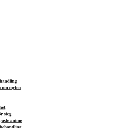
ehandling
n om myten
het
r steg
igaste anime
 behandling