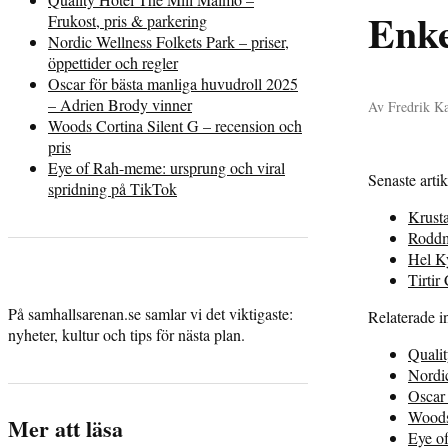
Enke
Frukost, pris & parkering
Nordic Wellness Folkets Park – priser,
öppettider och regler
Oscar för bästa manliga huvudroll 2025
– Adrien Brody vinner
Av Fredrik Ka
Woods Cortina Silent G – recension och
pris
Eye of Rah-meme: ursprung och viral
Senaste artik
spridning på TikTok
Krusta
Roddm
Hel Ky
Tirti
På samhallsarenan.se samlar vi det viktigaste:
Relaterade i
nyheter, kultur och tips för nästa plan.
Qualit
Nordic
Oscar 
Woods 
Mer att läsa
Eye o