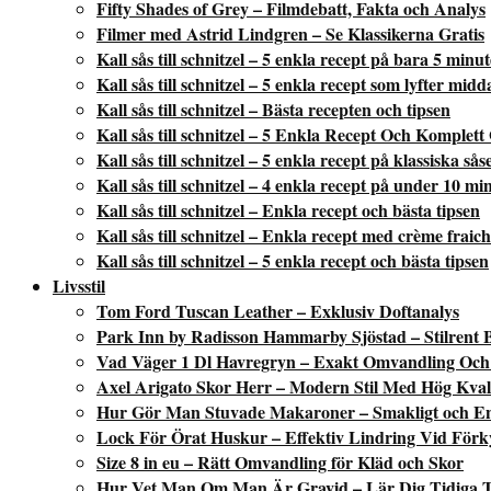
Fifty Shades of Grey – Filmdebatt, Fakta och Analys
Filmer med Astrid Lindgren – Se Klassikerna Gratis
Kall sås till schnitzel – 5 enkla recept på bara 5 minu
Kall sås till schnitzel – 5 enkla recept som lyfter mid
Kall sås till schnitzel – Bästa recepten och tipsen
Kall sås till schnitzel – 5 Enkla Recept Och Komplett
Kall sås till schnitzel – 5 enkla recept på klassiska sås
Kall sås till schnitzel – 4 enkla recept på under 10 mi
Kall sås till schnitzel – Enkla recept och bästa tipsen
Kall sås till schnitzel – Enkla recept med crème fraic
Kall sås till schnitzel – 5 enkla recept och bästa tipsen
Livsstil
Tom Ford Tuscan Leather – Exklusiv Doftanalys
Park Inn by Radisson Hammarby Sjöstad – Stilrent 
Vad Väger 1 Dl Havregryn – Exakt Omvandling Och 
Axel Arigato Skor Herr – Modern Stil Med Hög Kvali
Hur Gör Man Stuvade Makaroner – Smakligt och En
Lock För Örat Huskur – Effektiv Lindring Vid Förk
Size 8 in eu – Rätt Omvandling för Kläd och Skor
Hur Vet Man Om Man Är Gravid – Lär Dig Tidiga 