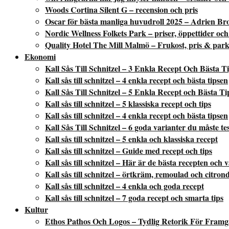
Woods Cortina Silent G – recension och pris
Oscar för bästa manliga huvudroll 2025 – Adrien Br
Nordic Wellness Folkets Park – priser, öppettider och
Quality Hotel The Mill Malmö – Frukost, pris & park
Ekonomi
Kall Sås Till Schnitzel – 3 Enkla Recept Och Bästa T
Kall sås till schnitzel – 4 enkla recept och bästa tipsen
Kall Sås Till Schnitzel – 5 Enkla Recept och Bästa Ti
Kall sås till schnitzel – 5 klassiska recept och tips
Kall sås till schnitzel – 4 enkla recept och bästa tipsen
Kall Sås Till Schnitzel – 6 goda varianter du måste te
Kall sås till schnitzel – 5 enkla och klassiska recept
Kall sås till schnitzel – Guide med recept och tips
Kall sås till schnitzel – Här är de bästa recepten och 
Kall sås till schnitzel – örtkräm, remoulad och citron
Kall sås till schnitzel – 4 enkla och goda recept
Kall sås till schnitzel – 7 goda recept och smarta tips
Kultur
Ethos Pathos Och Logos – Tydlig Retorik För Fram