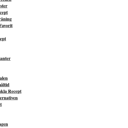
ster
cept
räning
Favorit
cept
ianter
valen
måltid
nkla Recept
ternativen
t
dagen