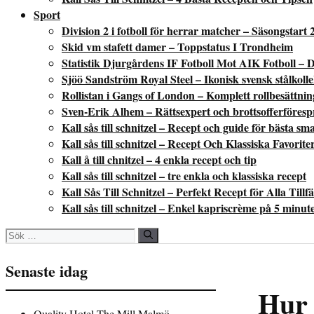
Sport
Division 2 i fotboll för herrar matcher – Säsongstart 
Skid vm stafett damer – Toppstatus I Trondheim
Statistik Djurgårdens IF Fotboll Mot AIK Fotboll – D
Sjöö Sandström Royal Steel – Ikonisk svensk stålkoll
Rollistan i Gangs of London – Komplett rollbesättni
Sven-Erik Alhem – Rättsexpert och brottsofferföres
Kall sås till schnitzel – Recept och guide för bästa sm
Kall sås till schnitzel – Recept Och Klassiska Favorite
Kall å till chnitzel – 4 enkla recept och tip
Kall sås till schnitzel – tre enkla och klassiska recept
Kall Sås Till Schnitzel – Perfekt Recept för Alla Tillfä
Kall sås till schnitzel – Enkel kapriscrème på 5 minut
Sök
efter:
Senaste idag
Hur 
Quality Hotel The Mill Malmö –