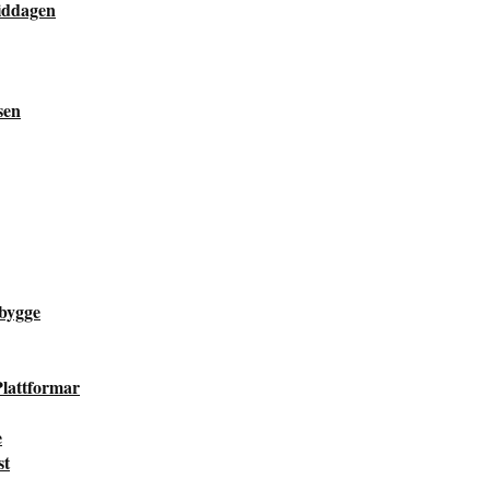
middagen
sen
bygge
lattformar
e
st