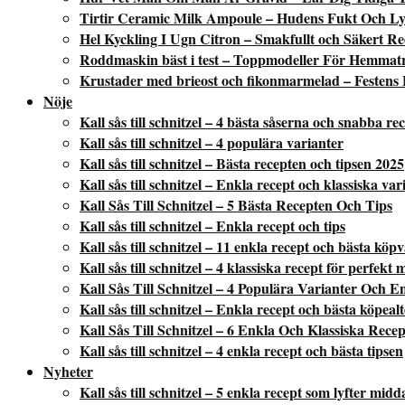
Tirtir Ceramic Milk Ampoule – Hudens Fukt Och Ly
Hel Kyckling I Ugn Citron – Smakfullt och Säkert Re
Roddmaskin bäst i test – Toppmodeller För Hemmat
Krustader med brieost och fikonmarmelad – Festens 
Nöje
Kall sås till schnitzel – 4 bästa såserna och snabba re
Kall sås till schnitzel – 4 populära varianter
Kall sås till schnitzel – Bästa recepten och tipsen 2025
Kall sås till schnitzel – Enkla recept och klassiska var
Kall Sås Till Schnitzel – 5 Bästa Recepten Och Tips
Kall sås till schnitzel – Enkla recept och tips
Kall sås till schnitzel – 11 enkla recept och bästa köp
Kall sås till schnitzel – 4 klassiska recept för perfekt 
Kall Sås Till Schnitzel – 4 Populära Varianter Och E
Kall sås till schnitzel – Enkla recept och bästa köpeal
Kall Sås Till Schnitzel – 6 Enkla Och Klassiska Recep
Kall sås till schnitzel – 4 enkla recept och bästa tipsen
Nyheter
Kall sås till schnitzel – 5 enkla recept som lyfter mid