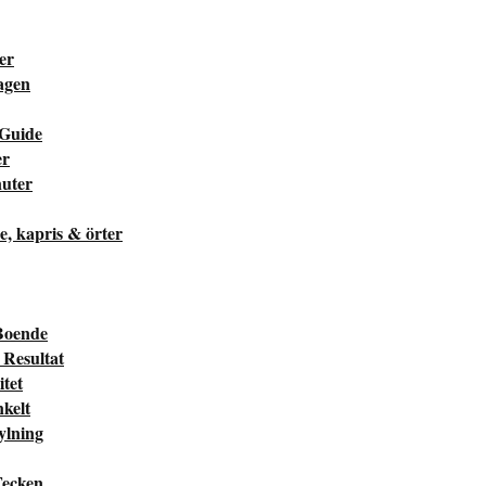
ter
dagen
 Guide
er
nuter
he, kapris & örter
Boende
Resultat
tet
kelt
ylning
Tecken