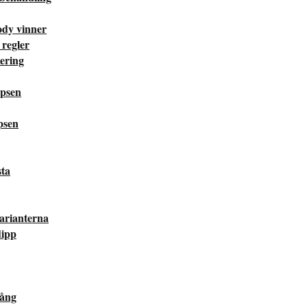
ody vinner
 regler
ering
ipsen
psen
sta
varianterna
dipp
gång