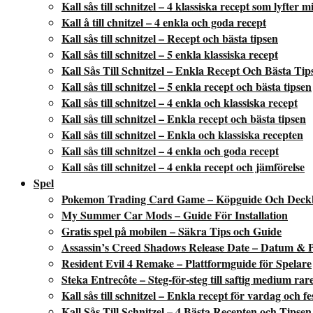
Kall sås till schnitzel – 4 klassiska recept som lyfter 
Kall å till chnitzel – 4 enkla och goda recept
Kall sås till schnitzel – Recept och bästa tipsen
Kall sås till schnitzel – 5 enkla klassiska recept
Kall Sås Till Schnitzel – Enkla Recept Och Bästa Tip
Kall sås till schnitzel – 5 enkla recept och bästa tipsen
Kall sås till schnitzel – 4 enkla och klassiska recept
Kall sås till schnitzel – Enkla recept och bästa tipsen
Kall sås till schnitzel – Enkla och klassiska recepten
Kall sås till schnitzel – 4 enkla och goda recept
Kall sås till schnitzel – 4 enkla recept och jämförelse
Spel
Pokemon Trading Card Game – Köpguide Och Deck
My Summer Car Mods – Guide För Installation
Gratis spel på mobilen – Säkra Tips och Guide
Assassin’s Creed Shadows Release Date – Datum & P
Resident Evil 4 Remake – Plattformguide för Spelare
Steka Entrecôte – Steg-för-steg till saftig medium rar
Kall sås till schnitzel – Enkla recept för vardag och fe
Kall Sås Till Schnitzel – 4 Bästa Recepten och Tipsen