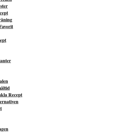
ster
cept
räning
Favorit
cept
ianter
valen
måltid
nkla Recept
ternativen
t
dagen