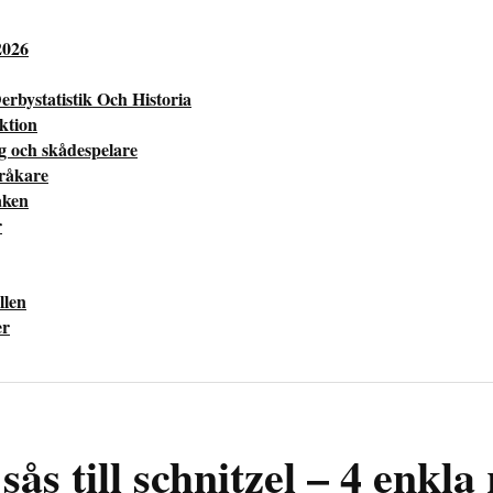
2026
erbystatistik Och Historia
ektion
ng och skådespelare
pråkare
aken
r
llen
er
sås till schnitzel – 4 enkla