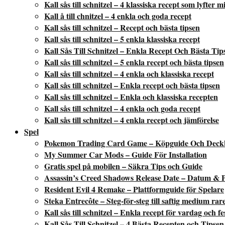
Kall sås till schnitzel – 4 klassiska recept som lyfter 
Kall å till chnitzel – 4 enkla och goda recept
Kall sås till schnitzel – Recept och bästa tipsen
Kall sås till schnitzel – 5 enkla klassiska recept
Kall Sås Till Schnitzel – Enkla Recept Och Bästa Tip
Kall sås till schnitzel – 5 enkla recept och bästa tipsen
Kall sås till schnitzel – 4 enkla och klassiska recept
Kall sås till schnitzel – Enkla recept och bästa tipsen
Kall sås till schnitzel – Enkla och klassiska recepten
Kall sås till schnitzel – 4 enkla och goda recept
Kall sås till schnitzel – 4 enkla recept och jämförelse
Spel
Pokemon Trading Card Game – Köpguide Och Deck
My Summer Car Mods – Guide För Installation
Gratis spel på mobilen – Säkra Tips och Guide
Assassin’s Creed Shadows Release Date – Datum & P
Resident Evil 4 Remake – Plattformguide för Spelare
Steka Entrecôte – Steg-för-steg till saftig medium rar
Kall sås till schnitzel – Enkla recept för vardag och fe
Kall Sås Till Schnitzel – 4 Bästa Recepten och Tipsen