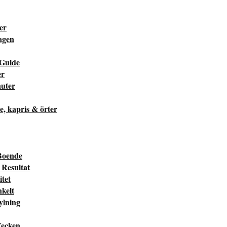
ter
dagen
 Guide
er
nuter
he, kapris & örter
Boende
Resultat
tet
kelt
ylning
Tecken