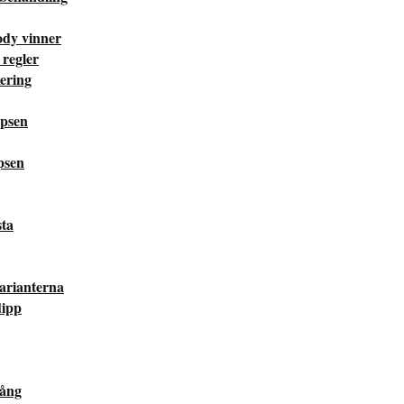
ody vinner
 regler
ering
ipsen
psen
sta
varianterna
dipp
gång