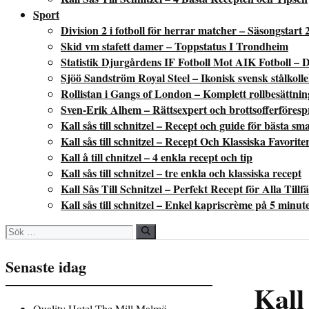
Sport
Division 2 i fotboll för herrar matcher – Säsongstart 
Skid vm stafett damer – Toppstatus I Trondheim
Statistik Djurgårdens IF Fotboll Mot AIK Fotboll – D
Sjöö Sandström Royal Steel – Ikonisk svensk stålkoll
Rollistan i Gangs of London – Komplett rollbesättni
Sven-Erik Alhem – Rättsexpert och brottsofferföres
Kall sås till schnitzel – Recept och guide för bästa sm
Kall sås till schnitzel – Recept Och Klassiska Favorite
Kall å till chnitzel – 4 enkla recept och tip
Kall sås till schnitzel – tre enkla och klassiska recept
Kall Sås Till Schnitzel – Perfekt Recept för Alla Tillfä
Kall sås till schnitzel – Enkel kapriscrème på 5 minut
Sök
efter:
Senaste idag
Kall 
Quality Hotel The Mill Malmö –