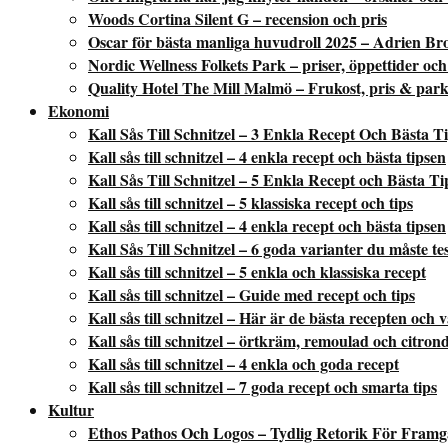
Woods Cortina Silent G – recension och pris
Oscar för bästa manliga huvudroll 2025 – Adrien Br
Nordic Wellness Folkets Park – priser, öppettider och
Quality Hotel The Mill Malmö – Frukost, pris & park
Ekonomi
Kall Sås Till Schnitzel – 3 Enkla Recept Och Bästa T
Kall sås till schnitzel – 4 enkla recept och bästa tipsen
Kall Sås Till Schnitzel – 5 Enkla Recept och Bästa Ti
Kall sås till schnitzel – 5 klassiska recept och tips
Kall sås till schnitzel – 4 enkla recept och bästa tipsen
Kall Sås Till Schnitzel – 6 goda varianter du måste te
Kall sås till schnitzel – 5 enkla och klassiska recept
Kall sås till schnitzel – Guide med recept och tips
Kall sås till schnitzel – Här är de bästa recepten och 
Kall sås till schnitzel – örtkräm, remoulad och citron
Kall sås till schnitzel – 4 enkla och goda recept
Kall sås till schnitzel – 7 goda recept och smarta tips
Kultur
Ethos Pathos Och Logos – Tydlig Retorik För Fram