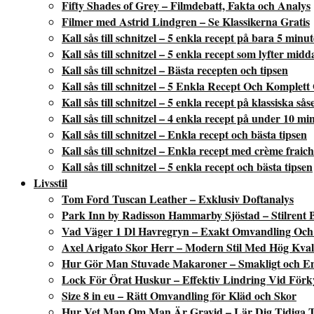
Fifty Shades of Grey – Filmdebatt, Fakta och Analys
Filmer med Astrid Lindgren – Se Klassikerna Gratis
Kall sås till schnitzel – 5 enkla recept på bara 5 minu
Kall sås till schnitzel – 5 enkla recept som lyfter mid
Kall sås till schnitzel – Bästa recepten och tipsen
Kall sås till schnitzel – 5 Enkla Recept Och Komplett
Kall sås till schnitzel – 5 enkla recept på klassiska sås
Kall sås till schnitzel – 4 enkla recept på under 10 mi
Kall sås till schnitzel – Enkla recept och bästa tipsen
Kall sås till schnitzel – Enkla recept med crème fraic
Kall sås till schnitzel – 5 enkla recept och bästa tipsen
Livsstil
Tom Ford Tuscan Leather – Exklusiv Doftanalys
Park Inn by Radisson Hammarby Sjöstad – Stilrent 
Vad Väger 1 Dl Havregryn – Exakt Omvandling Och 
Axel Arigato Skor Herr – Modern Stil Med Hög Kvali
Hur Gör Man Stuvade Makaroner – Smakligt och En
Lock För Örat Huskur – Effektiv Lindring Vid Förk
Size 8 in eu – Rätt Omvandling för Kläd och Skor
Hur Vet Man Om Man Är Gravid – Lär Dig Tidiga 