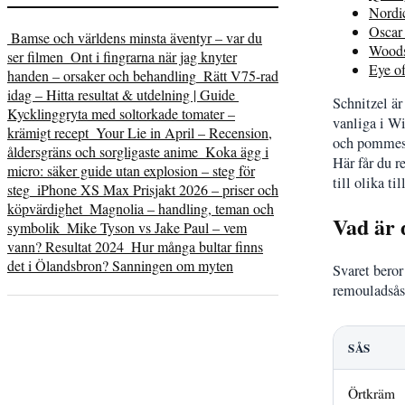
Nordic
Oscar 
Bamse och världens minsta äventyr – var du
Woods 
ser filmen
Ont i fingrarna när jag knyter
Eye o
handen – orsaker och behandling
Rätt V75-rad
idag – Hitta resultat & utdelning | Guide
Schnitzel är
Kycklinggryta med soltorkade tomater –
vanliga i Wi
krämigt recept
Your Lie in April – Recension,
och pommes
åldersgräns och sorgligaste anime
Koka ägg i
Här får du r
micro: säker guide utan explosion – steg för
till olika ti
steg
iPhone XS Max Prisjakt 2026 – priser och
köpvärdighet
Magnolia – handling, teman och
Vad är d
symbolik
Mike Tyson vs Jake Paul – vem
vann? Resultat 2024
Hur många bultar finns
det i Ölandsbron? Sanningen om myten
Svaret beror
remouladsås 
SÅS
Örtkräm