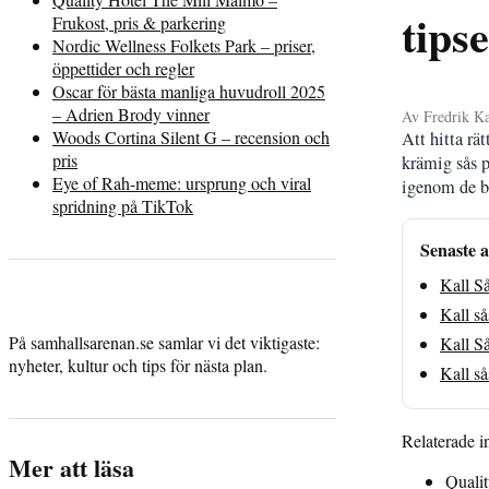
tips
Frukost, pris & parkering
Nordic Wellness Folkets Park – priser,
öppettider och regler
Oscar för bästa manliga huvudroll 2025
– Adrien Brody vinner
Av Fredrik Ka
Woods Cortina Silent G – recension och
Att hitta rä
pris
krämig sås p
Eye of Rah-meme: ursprung och viral
igenom de bä
spridning på TikTok
Senaste a
Kall S
Kall så
På samhallsarenan.se samlar vi det viktigaste:
Kall S
nyheter, kultur och tips för nästa plan.
Kall så
Relaterade i
Mer att läsa
Qualit