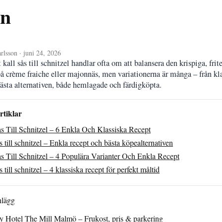
en
rlsson · juni 24, 2026
tt kall sås till schnitzel handlar ofta om att balansera den krispiga, fr
å crème fraiche eller majonnäs, men variationerna är många – från kla
sta alternativen, både hemlagade och färdigköpta.
rtiklar
ås Till Schnitzel – 6 Enkla Och Klassiska Recept
s till schnitzel – Enkla recept och bästa köpealternativen
ås Till Schnitzel – 4 Populära Varianter Och Enkla Recept
s till schnitzel – 4 klassiska recept för perfekt måltid
nlägg
y Hotel The Mill Malmö – Frukost, pris & parkering