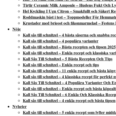
Tirtir Ceramic Milk Ampoule – Hudens Fukt Och Ly
Hel Kyckling I Ugn Citron – Smakfullt och Säkert Re
Roddmaskin bäst i test – Toppmodeller För Hemmat
Krustader med brieost och fikonmarmelad – Festens 
Nöje
Kall sås till schnitzel – 4 bästa såserna och snabba re
Kall sås till schnitzel – 4 populära varianter
Kall sås till schnitzel – Bästa recepten och tipsen 2025
Kall sås till schnitzel – Enkla recept och klassiska var
Kall Sås Till Schnitzel – 5 Bästa Recepten Och Tips
Kall sås till schnitzel – Enkla recept och tips
Kall sås till schnitzel – 11 enkla recept och bästa köp
Kall sås till schnitzel – 4 klassiska recept för perfekt 
Kall Sås Till Schnitzel – 4 Populära Varianter Och E
Kall sås till schnitzel – Enkla recept och bästa köpeal
Kall Sås Till Schnitzel – 6 Enkla Och Klassiska Recep
Kall sås till schnitzel – 4 enkla recept och bästa tipsen
Nyheter
Kall sås till schnitzel – 5 enkla recept som lyfter mid