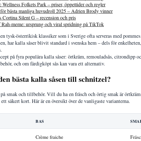
 Wellness Folkets Park – priser, öppettider och regler
för bästa manliga huvudroll 2025 – Adrien Brody vinner
Cortina Silent G – recension och pris
f Rah-meme: ursprung och viral spridning på TikTok
 en tysk-österrikisk klassiker som i Sverige ofta serveras med pommes
en, har kalla såser blivit standard i svenska hem – dels för enkelheten,
.
ecept på fyra populära kalla såser: örtkräm, remouladsås, citrondipp oc
llbehör, och om färdigköpt sås kan vara ett alternativ.
en bästa kalla såsen till schnitzel?
 på smak och tillbehör. Vill du ha en fräsch och örtig smak är örtkrä
ett säkert kort. Här är en översikt över de vanligaste varianterna.
BAS
SMA
Crème fraiche
Fräsc