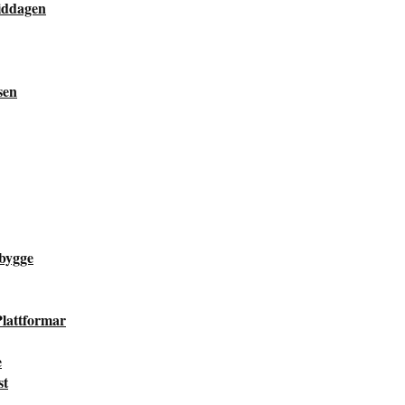
middagen
sen
bygge
lattformar
e
st