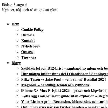
lördag, 8 augusti
Nyheter, nöje och nästa grej att göra.
Hem
Cookie Policy
Historia
Kontakt
Nyhetsbrev
Om oss
Tipsa oss
Blogg
Sköldkörtel och B12-brist – samband, symtom och b
Hur många bultar finns det i Ölandsbron? Sanninge
Mike Tyson vs Jake Paul – vem vann? Resultat 2024
Magnolia – handling, teman och symbolik
iPhone XS Max Prisjakt 2026 – priser och köpvärdig
Koka ägg i micro: säker guide utan explosion – steg fö
Your Lie in April – Recension, åldersgräns och sorgl
Ont i fingrarna när jag knyter handen – orsaker och