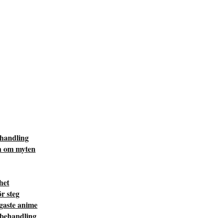
ehandling
n om myten
het
r steg
igaste anime
 behandling