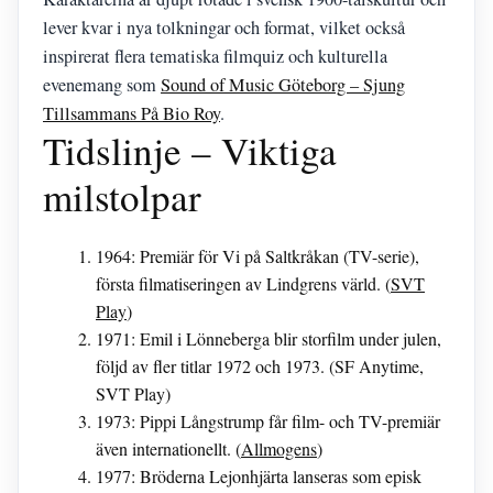
lever kvar i nya tolkningar och format, vilket också
inspirerat flera tematiska filmquiz och kulturella
evenemang som
Sound of Music Göteborg – Sjung
Tillsammans På Bio Roy
.
Tidslinje – Viktiga
milstolpar
1964
: Premiär för Vi på Saltkråkan (TV-serie),
första filmatiseringen av Lindgrens värld. (
SVT
Play
)
1971
: Emil i Lönneberga blir storfilm under julen,
följd av fler titlar 1972 och 1973. (SF Anytime,
SVT Play)
1973
: Pippi Långstrump får film- och TV-premiär
även internationellt. (
Allmogens
)
1977
: Bröderna Lejonhjärta lanseras som episk