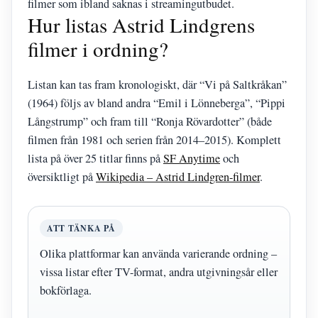
filmer som ibland saknas i streamingutbudet.
Hur listas Astrid Lindgrens
filmer i ordning?
Listan kan tas fram kronologiskt, där “Vi på Saltkråkan”
(1964) följs av bland andra “Emil i Lönneberga”, “Pippi
Långstrump” och fram till “Ronja Rövardotter” (både
filmen från 1981 och serien från 2014–2015). Komplett
lista på över 25 titlar finns på
SF Anytime
och
översiktligt på
Wikipedia – Astrid Lindgren-filmer
.
ATT TÄNKA PÅ
Olika plattformar kan använda varierande ordning –
vissa listar efter TV-format, andra utgivningsår eller
bokförlaga.