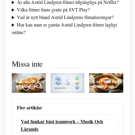
Är alla Astrid Lindgren-filmer tillgängliga på Netflix?
Vilka filmer finns gratis på SVT Play?
Vad är nytt bland Astrid Lindgrens filmatiseringar?
Hur kan man se gamla Astrid Lindgren-filmer lagligt
online?
Ale kommun
Sjukskriven
Kall Sås Till
lediga jobb –
för att ta
Schnitzel – 3
Missa inte
Karriärmöjligheter
hand om
Enkla Recept
i Fokus
anhörig –
Och Bästa
Ekonomiskt
Tipsen
stöd
Kall sås till
Prader-Willis
Lax i ugn med
schnitzel – 4
Syndrom
crème fraiche
enkla och
Utseende –
och citron –
klassiska
Fakta och
saftig
recept
Behandlingsstöd
vardagsmiddag
Fler artiklar
Vad funkar bäst teamwork – Musik Och
Lärande