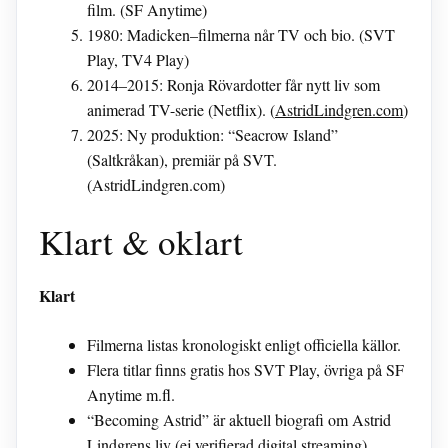
film. (SF Anytime)
1980
: Madicken–filmerna når TV och bio. (SVT
Play, TV4 Play)
2014–2015
: Ronja Rövardotter får nytt liv som
animerad TV-serie (Netflix). (
AstridLindgren.com
)
2025
: Ny produktion: “Seacrow Island”
(Saltkråkan), premiär på SVT.
(AstridLindgren.com)
Klart & oklart
Klart
Filmerna listas kronologiskt enligt officiella källor.
Flera titlar finns gratis hos SVT Play, övriga på SF
Anytime m.fl.
“Becoming Astrid” är aktuell biografi om Astrid
Lindgrens liv (ej verifierad digital streaming).