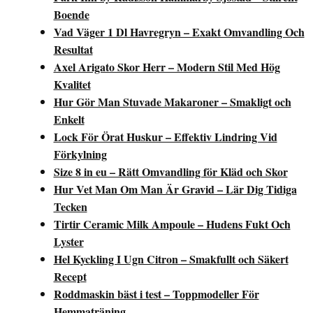
Boende
Vad Väger 1 Dl Havregryn – Exakt Omvandling Och
Resultat
Axel Arigato Skor Herr – Modern Stil Med Hög
Kvalitet
Hur Gör Man Stuvade Makaroner – Smakligt och
Enkelt
Lock För Örat Huskur – Effektiv Lindring Vid
Förkylning
Size 8 in eu – Rätt Omvandling för Kläd och Skor
Hur Vet Man Om Man Är Gravid – Lär Dig Tidiga
Tecken
Tirtir Ceramic Milk Ampoule – Hudens Fukt Och
Lyster
Hel Kyckling I Ugn Citron – Smakfullt och Säkert
Recept
Roddmaskin bäst i test – Toppmodeller För
Hemmaträning