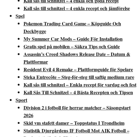
Kall sås till schnitzel – 4 enkla och goda recept
Kall sås till schnitzel – 4 enkla recept och jämförelse
Spel
Pokemon Trading Card Game – Köpguide Och
Deckbygge
My Summer Car Mods – Guide För Installation
Gratis spel på mobilen – Säkra Tips och Guide
Assassin’s Creed Shadows Release Date – Datum &
Plattformar
Resident Evil 4 Remake – Plattformguide för Spelare
Steka Entrecôte – Steg-för-steg till saftig medium rare
Kall sås till schnitzel – Enkla recept för vardag och fest
Kall Sås Till Schnitzel – 4 Bästa Recepten och Tipsen
Sport
Division 2 i fotboll för herrar matcher – Säsongstart
2026
Skid vm stafett damer – Toppstatus I Trondheim
Statistik Djurgårdens IF Fotboll Mot AIK Fotboll –