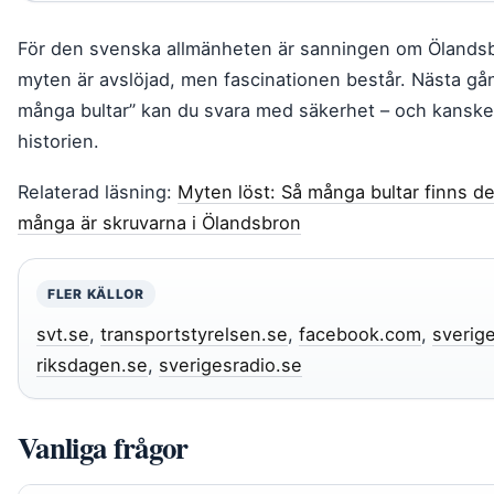
För den svenska allmänheten är sanningen om Ölandsbr
myten är avslöjad, men fascinationen består. Nästa gå
många bultar” kan du svara med säkerhet – och kanske
historien.
Relaterad läsning:
Myten löst: Så många bultar finns de
många är skruvarna i Ölandsbron
FLER KÄLLOR
svt.se
,
transportstyrelsen.se
,
facebook.com
,
sverig
riksdagen.se
,
sverigesradio.se
Vanliga frågor