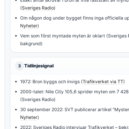
Exakt antal skruvar i bron är inte fastställt av myn
(
Sveriges Radio
)
Om någon dog under bygget finns inga officiella up
Nyheter
)
Vem som först myntade myten är oklart (Sveriges 
bakgrund)
Tidlinjesignal
3
1972: Bron byggs och invigs (
Trafikverket via TT
)
2000-talet: Nile City 105,6 sprider myten om 7 428
(Sveriges Radio)
30 september 2022: SVT publicerar artikel ”Mysteri
Nyheter
)
2022: Sveriges Radio intervjuar Trafikverket – bekr