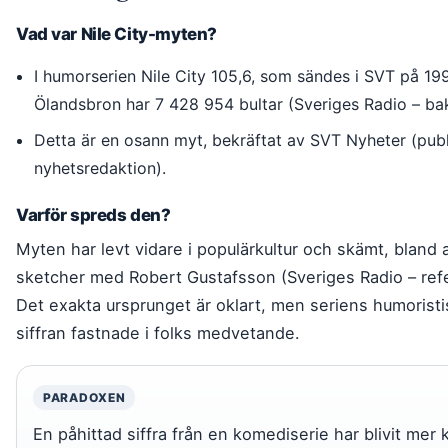
Vad var Nile City-myten?
I humorserien Nile City 105,6, som sändes i SVT på 199
Ölandsbron har 7 428 954 bultar (Sveriges Radio – ba
Detta är en osann myt, bekräftat av SVT Nyheter (publ
nyhetsredaktion).
Varför spreds den?
Myten har levt vidare i populärkultur och skämt, blan
sketcher med Robert Gustafsson (Sveriges Radio – refer
Det exakta ursprunget är oklart, men seriens humoristi
siffran fastnade i folks medvetande.
PARADOXEN
En påhittad siffra från en komediserie har blivit mer