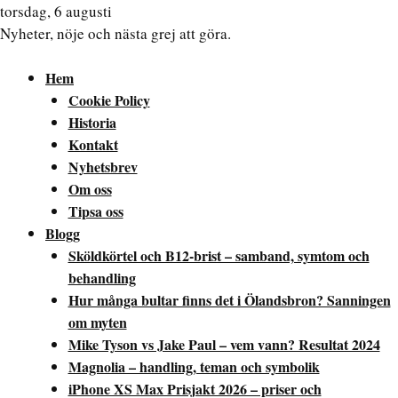
torsdag, 6 augusti
Nyheter, nöje och nästa grej att göra.
Hem
Cookie Policy
Historia
Kontakt
Nyhetsbrev
Om oss
Tipsa oss
Blogg
Sköldkörtel och B12-brist – samband, symtom och
behandling
Hur många bultar finns det i Ölandsbron? Sanningen
om myten
Mike Tyson vs Jake Paul – vem vann? Resultat 2024
Magnolia – handling, teman och symbolik
iPhone XS Max Prisjakt 2026 – priser och