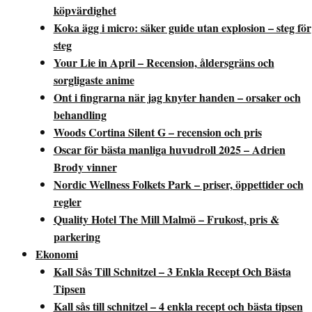
köpvärdighet
Koka ägg i micro: säker guide utan explosion – steg för
steg
Your Lie in April – Recension, åldersgräns och
sorgligaste anime
Ont i fingrarna när jag knyter handen – orsaker och
behandling
Woods Cortina Silent G – recension och pris
Oscar för bästa manliga huvudroll 2025 – Adrien
Brody vinner
Nordic Wellness Folkets Park – priser, öppettider och
regler
Quality Hotel The Mill Malmö – Frukost, pris &
parkering
Ekonomi
Kall Sås Till Schnitzel – 3 Enkla Recept Och Bästa
Tipsen
Kall sås till schnitzel – 4 enkla recept och bästa tipsen