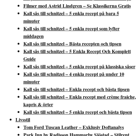
Filmer med Astrid Lindgren – Se Klassikerna Gratis
Kall sås till schnitzel – 5 enkla recept på bara 5
minuter
Kall sås till schnitzel – 5 enkla recept som lyfter
middagen
Kall sås till schnitzel – Bästa recepten och tipsen
Kall sås till schnitzel – 5 Enkla Recept Och Komplett
Guide
Kall sås till schnitzel – 5 enkla recept på klassiska såser
Kall sås till schnitzel – 4 enkla recept på under 10
minuter
Kall sås till schnitzel – Enkla recept och bästa tipsen
Kall sås till schnitzel – Enkla recept med crème fraiche,
kapris & örter
Kall sås till schnitzel – 5 enkla recept och bästa tipsen
Livsstil
Tom Ford Tuscan Leather – Exklusiv Doftanalys
Park Inn by Radisson Hammarby Sjöstad – Stilrent