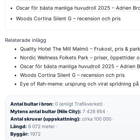
Oscar för bästa manliga huvudroll 2025 – Adrien Br
Woods Cortina Silent G – recension och pris
Relaterade inlägg
Quality Hotel The Mill Malmö – Frukost, pris & par
Nordic Wellness Folkets Park – priser, öppettider o
Oscar för bästa manliga huvudroll 2025 – Adrien B
Woods Cortina Silent G – recension och pris
Eye of Rah-meme: ursprung och viral spridning på
Antal bultar i bron:
0 (enligt Trafikverket) ·
Mytens antal bultar (Nile City):
7 428 954 ·
Antal skruvar (uppskattning):
cirka 100 000 ·
Längd:
6 072 meter ·
Byggår:
1972