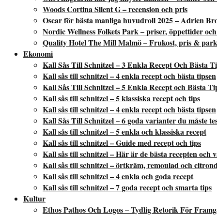
Woods Cortina Silent G – recension och pris
Oscar för bästa manliga huvudroll 2025 – Adrien Br
Nordic Wellness Folkets Park – priser, öppettider och
Quality Hotel The Mill Malmö – Frukost, pris & park
Ekonomi
Kall Sås Till Schnitzel – 3 Enkla Recept Och Bästa T
Kall sås till schnitzel – 4 enkla recept och bästa tipsen
Kall Sås Till Schnitzel – 5 Enkla Recept och Bästa Ti
Kall sås till schnitzel – 5 klassiska recept och tips
Kall sås till schnitzel – 4 enkla recept och bästa tipsen
Kall Sås Till Schnitzel – 6 goda varianter du måste te
Kall sås till schnitzel – 5 enkla och klassiska recept
Kall sås till schnitzel – Guide med recept och tips
Kall sås till schnitzel – Här är de bästa recepten och 
Kall sås till schnitzel – örtkräm, remoulad och citron
Kall sås till schnitzel – 4 enkla och goda recept
Kall sås till schnitzel – 7 goda recept och smarta tips
Kultur
Ethos Pathos Och Logos – Tydlig Retorik För Fram