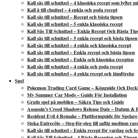
Kall sås till schnitzel – 4 klassiska recept som lyfter 
Kall å till chnitzel – 4 enkla och goda recept
Kall sås till schnitzel – Recept och bästa tipsen
Kall sås till schnitzel – 5 enkla klassiska recept
Kall Sås Till Schnitzel – Enkla Recept Och Bästa Tip
Kall sås till schnitzel – 5 enkla recept och bästa tipsen
Kall sås till schnitzel – 4 enkla och klassiska recept
Kall sås till schnitzel – Enkla recept och bästa tipsen
Kall sås till schnitzel – Enkla och klassiska recepten
Kall sås till schnitzel – 4 enkla och goda recept
Kall sås till schnitzel – 4 enkla recept och jämförelse
Spel
Pokemon Trading Card Game – Köpguide Och Deck
My Summer Car Mods – Guide För Installation
Gratis spel på mobilen – Säkra Tips och Guide
Assassin’s Creed Shadows Release Date – Datum & P
Resident Evil 4 Remake – Plattformguide för Spelare
Steka Entrecôte – Steg-för-steg till saftig medium rar
Kall sås till schnitzel – Enkla recept för vardag och fe
Kall Sås Till Schnitzel – 4 Bästa Recepten och Tipsen