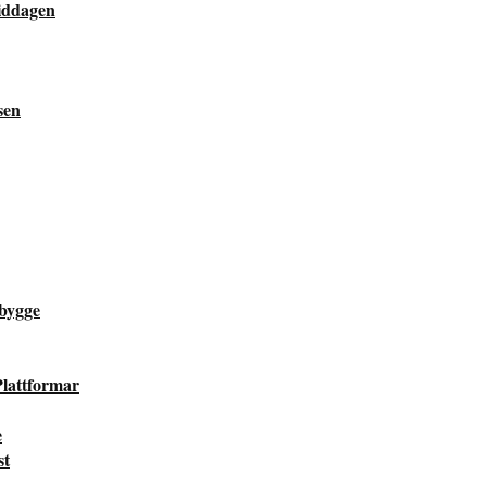
middagen
sen
bygge
lattformar
e
st