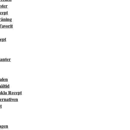
ster
cept
räning
Favorit
cept
ianter
valen
måltid
nkla Recept
ternativen
t
dagen