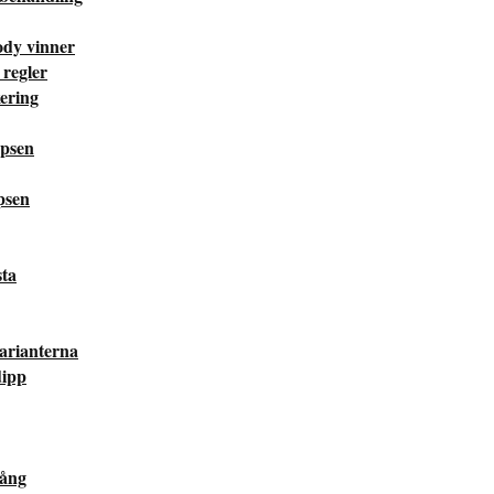
ody vinner
 regler
ering
ipsen
psen
sta
varianterna
dipp
gång