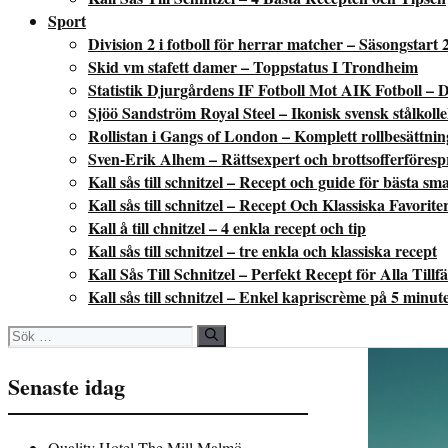
Sport
Division 2 i fotboll för herrar matcher – Säsongstart 
Skid vm stafett damer – Toppstatus I Trondheim
Statistik Djurgårdens IF Fotboll Mot AIK Fotboll – D
Sjöö Sandström Royal Steel – Ikonisk svensk stålkoll
Rollistan i Gangs of London – Komplett rollbesättni
Sven-Erik Alhem – Rättsexpert och brottsofferföres
Kall sås till schnitzel – Recept och guide för bästa sm
Kall sås till schnitzel – Recept Och Klassiska Favorite
Kall å till chnitzel – 4 enkla recept och tip
Kall sås till schnitzel – tre enkla och klassiska recept
Kall Sås Till Schnitzel – Perfekt Recept för Alla Tillfä
Kall sås till schnitzel – Enkel kapriscrème på 5 minut
Sök
efter:
Senaste idag
Quality Hotel The Mill Malmö –