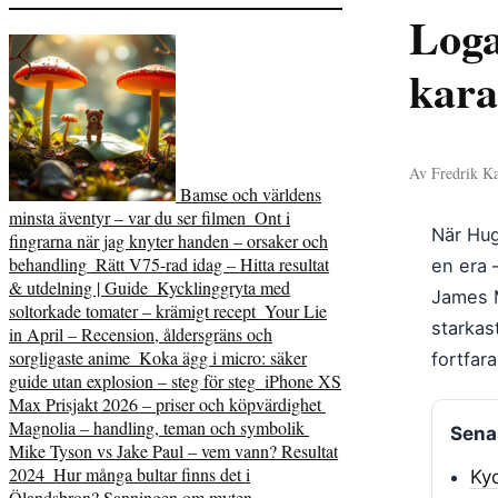
Loga
kara
Av Fredrik Ka
Bamse och världens
minsta äventyr – var du ser filmen
Ont i
När Hug
fingrarna när jag knyter handen – orsaker och
behandling
Rätt V75-rad idag – Hitta resultat
en era 
& utdelning | Guide
Kycklinggryta med
James M
soltorkade tomater – krämigt recept
Your Lie
starkas
in April – Recension, åldersgräns och
sorgligaste anime
Koka ägg i micro: säker
fortfar
guide utan explosion – steg för steg
iPhone XS
Max Prisjakt 2026 – priser och köpvärdighet
Magnolia – handling, teman och symbolik
Senas
Mike Tyson vs Jake Paul – vem vann? Resultat
2024
Hur många bultar finns det i
Kyc
Ölandsbron? Sanningen om myten