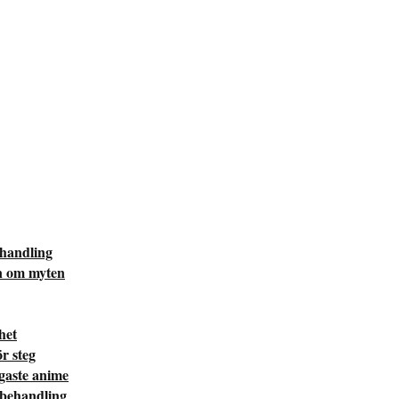
ehandling
n om myten
het
r steg
igaste anime
 behandling