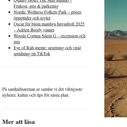
Frukost, pris & parkering
Nordic Wellness Folkets Park – priser,
öppettider och regler
Oscar för bästa manliga huvudroll 2025
– Adrien Brody vinner
Woods Cortina Silent G – recension och
pris
Eye of Rah-meme: ursprung och viral
spridning på TikTok
På samhallsarenan.se samlar vi det viktigaste:
nyheter, kultur och tips för nästa plan.
Mer att läsa