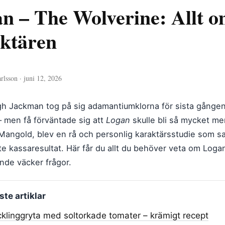
n – The Wolverine: Allt o
ktären
rlsson · juni 12, 2026
h Jackman tog på sig adamantiumklorna för sista gången 2
– men få förväntade sig att
Logan
skulle bli så mycket mer
angold, blev en rå och personlig karaktärsstudie som sa
te kassaresultat. Här får du allt du behöver veta om Loga
ande väcker frågor.
te artiklar
klinggryta med soltorkade tomater – krämigt recept