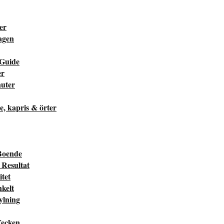
ter
dagen
 Guide
er
nuter
he, kapris & örter
Boende
Resultat
tet
kelt
ylning
Tecken