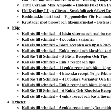
Tirtir Ceramic Milk Ampoule – Hudens Fukt Och Ly
Hel Kyckling I Ugn Citron – Smakfullt och Säkert Re
Roddmaskin bäst i test – Toppmodeller För Hemmat
Krustader med brieost och fikonmarmelad – Festens 
Nöje
Kall sås till schnitzel – 4 bästa såserna och snabba re
Kall sås till schnitzel – 4 populära varianter
Kall sås till schnitzel – Bästa recepten och tipsen 2025
Kall sås till schnitzel – Enkla recept och klassiska var
Kall Sås Till Schnitzel – 5 Bästa Recepten Och Tips
Kall sås till schnitzel – Enkla recept och tips
Kall sås till schnitzel – 11 enkla recept och bästa köp
Kall sås till schnitzel – 4 klassiska recept för perfekt 
Kall Sås Till Schnitzel – 4 Populära Varianter Och E
Kall sås till schnitzel – Enkla recept och bästa köpeal
Kall Sås Till Schnitzel – 6 Enkla Och Klassiska Recep
Kall sås till schnitzel – 4 enkla recept och bästa tipsen
Nyheter
Kall sås till schnitzel – 5 enkla recept som lyfter mid