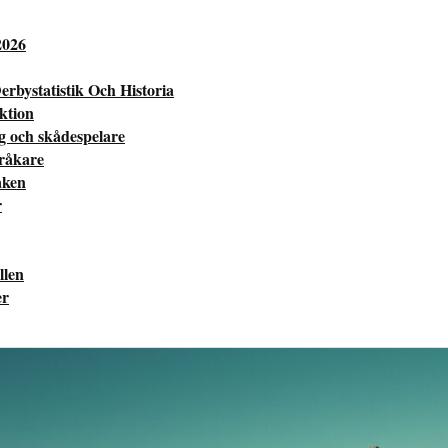
2026
erbystatistik Och Historia
ektion
ng och skådespelare
pråkare
aken
r
llen
er