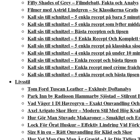
Fifty Shades of Grey – Filmdebatt, Fakta och Analys
Filmer med Astrid Lindgren – Se Klassikerna Gratis
Kall sås till schnitzel – 5 enkla recept på bara 5 minu
Kall sås till schnitzel – 5 enkla recept som lyfter mid
Kall sås till schnitzel – Bästa recepten och tipsen
Kall sås till schnitzel – 5 Enkla Recept Och Komplett
Kall sås till schnitzel – 5 enkla recept på klassiska sås
Kall sås till schnitzel – 4 enkla recept på under 10 mi
Kall sås till schnitzel – Enkla recept och bästa tipsen
Kall sås till schnitzel – Enkla recept med crème fraic
Kall sås till schnitzel – 5 enkla recept och bästa tipsen
Livsstil
Tom Ford Tuscan Leather – Exklusiv Doftanalys
Park Inn by Radisson Hammarby Sjöstad – Stilrent 
Vad Väger 1 Dl Havregryn – Exakt Omvandling Och 
Axel Arigato Skor Herr – Modern Stil Med Hög Kvali
Hur Gör Man Stuvade Makaroner – Smakligt och En
Lock För Örat Huskur – Effektiv Lindring Vid Förk
Size 8 in eu – Rätt Omvandling för Kläd och Skor
Hur Vet Man Om Man Är Gravid – Lär Dig Tidiga 