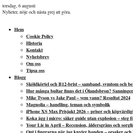
torsdag, 6 augusti
Nyheter, nöje och nästa grej att göra.
Hem
Cookie Policy
Historia
Kontakt
Nyhetsbrev
Om oss
Tipsa oss
Blogg
Sköldkörtel och B12-brist – samband, symtom och b
Hur många bultar finns det i Ölandsbron? Sanninge
Mike Tyson vs Jake Paul – vem vann? Resultat 2024
Magnolia – handling, teman och symbolik
iPhone XS Max Prisjakt 2026 – priser och köpvärdig
Koka ägg i micro: säker guide utan explosion – steg fö
Your Lie in April – Recension, åldersgräns och sorgl
Ont i fingrarna när jag knyter handen – orsaker och