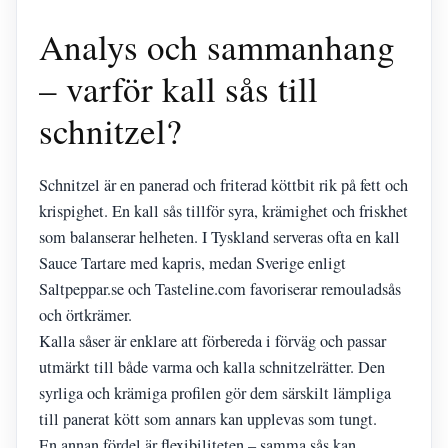
Analys och sammanhang
– varför kall sås till
schnitzel?
Schnitzel är en panerad och friterad köttbit rik på fett och
krispighet. En kall sås tillför syra, krämighet och friskhet
som balanserar helheten. I Tyskland serveras ofta en kall
Sauce Tartare med kapris, medan Sverige enligt
Saltpeppar.se och Tasteline.com favoriserar remouladsås
och örtkrämer.
Kalla såser är enklare att förbereda i förväg och passar
utmärkt till både varma och kalla schnitzelrätter. Den
syrliga och krämiga profilen gör dem särskilt lämpliga
till panerat kött som annars kan upplevas som tungt.
En annan fördel är flexibiliteten – samma sås kan