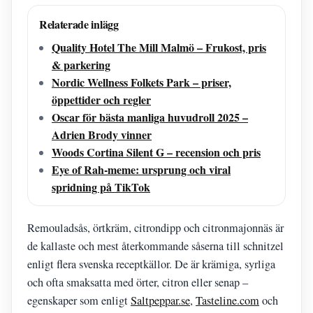
Relaterade inlägg
Quality Hotel The Mill Malmö – Frukost, pris
& parkering
Nordic Wellness Folkets Park – priser,
öppettider och regler
Oscar för bästa manliga huvudroll 2025 –
Adrien Brody vinner
Woods Cortina Silent G – recension och pris
Eye of Rah-meme: ursprung och viral
spridning på TikTok
Remouladsås, örtkräm, citrondipp och citronmajonnäs är
de kallaste och mest återkommande såserna till schnitzel
enligt flera svenska receptkällor. De är krämiga, syrliga
och ofta smaksatta med örter, citron eller senap –
egenskaper som enligt
Saltpeppar.se
,
Tasteline.com
och