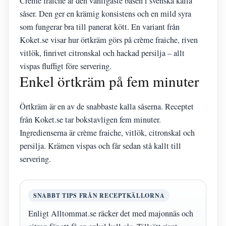
Crème fraiche är den vanligaste basen i svenska kalla
såser. Den ger en krämig konsistens och en mild syra
som fungerar bra till panerat kött. En variant från
Koket.se visar hur örtkräm görs på crème fraiche, riven
vitlök, finrivet citronskal och hackad persilja – allt
vispas fluffigt före servering.
Enkel örtkräm på fem minuter
Örtkräm är en av de snabbaste kalla såserna. Receptet
från Koket.se tar bokstavligen fem minuter.
Ingredienserna är crème fraiche, vitlök, citronskal och
persilja. Krämen vispas och får sedan stå kallt till
servering.
SNABBT TIPS FRÅN RECEPTKÄLLORNA
Enligt Alltommat.se räcker det med majonnäs och