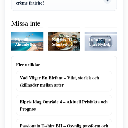
crème fraiche?
Hur mycket
Statistik
Sven-Erik
Swish kan
Djurgårdens
Alhem –
Missa inte
man ta emot?
IF Fotboll
Rättsexpert
Gränser hos
Mot AIK
och
banker
Fotboll –
brottsofferförespråkare
Derbystatistik
Flyg till
Kall Sås Till
Lufta Element
Och Historia
Alicante från
Schnitzel – 5
Utan Nyckel –
Göteborg –
Enkla Recept
Säkert och
Billiga GOT-
och Bästa
Effektivt
ALC Biljetter
Tipsen
Fler artiklar
Vad Väger En Elefant – Vikt, storlek och
skillnader mellan arter
Elpris Idag Område 4 – Aktuell Prisfakta och
Prognos
Passionata T-shirt BH – Osynlig passform och