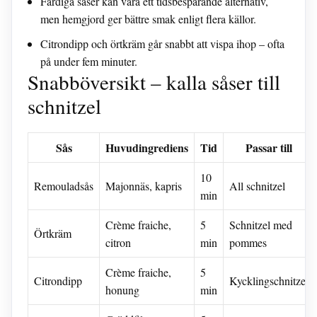
Färdiga såser kan vara ett tidsbesparande alternativ,
men hemgjord ger bättre smak enligt flera källor.
Citrondipp och örtkräm går snabbt att vispa ihop – ofta
på under fem minuter.
Snabböversikt – kalla såser till
schnitzel
Sås
Huvudingrediens
Tid
Passar till
10
Remouladsås
Majonnäs, kapris
All schnitzel
min
Crème fraiche,
5
Schnitzel med
Örtkräm
citron
min
pommes
Crème fraiche,
5
Citrondipp
Kycklingschnitzel
honung
min