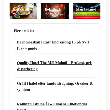
Rasmus och
Solsäkert
Orsaker och
Nathalie har
strandparadis
Behandling
separerat
Kall sås till
Koka ägg i
Man Utd mot
schnitzel – 4
micro: säker
Crystal
enkla och
guide utan
Palace:
goda recept
explosion –
laguppställning
steg för steg
och mål
Fler artiklar
Barnmorskan i East End säsong 13 på SVT
Play – guide
Quality Hotel The Mill Malmö – Frukost, pris
& parkering
Grått i hålet efter tandutdragning: Orsaker &
symtom
Rollistan i stulna år – Filmens Emotionella
Kraft