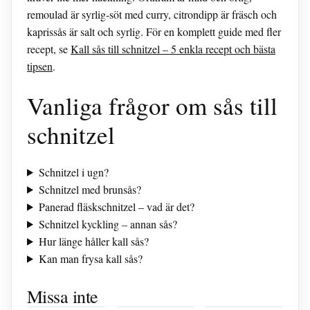
remoulad är syrlig-söt med curry, citrondipp är fräsch och
kaprissås är salt och syrlig. För en komplett guide med fler
recept, se
Kall sås till schnitzel – 5 enkla recept och bästa
tipsen
.
Vanliga frågor om sås till
schnitzel
Schnitzel i ugn?
Schnitzel med brunsås?
Panerad fläskschnitzel – vad är det?
Schnitzel kyckling – annan sås?
Hur länge håller kall sås?
Kan man frysa kall sås?
Rasmus
Playa del
Ryckningar i
Bonde söker
Cura Gran
benen vid vila
Missa inte
fru 2025:
Canaria:
– Klara