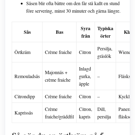
Såsen blir ofta bättre om den får stå kallt en stund
före servering, minst 30 minuter och gärna längre.
Syra
Typiska
Sås
Bas
Klassi
från
örter
Persilja,
Örtkräm
Crème fraiche
Citron
Wiener s
gräslök
Inlagd
Majonnäs +
Remouladsås
gurka,
–
Fläsksch
crème fraiche
äpple
Citrondipp
Crème fraiche
Citron
–
Kyckling
Crème
Citron,
Dill,
Panerad
Kaprissås
fraiche/gräddfil
kapris
persilja
fläskschn