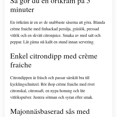
Så gör du en örtkräm på 5
minuter
En örtkräm är en av de snabbaste såserna att göra. Blanda
crème fraiche med finhackad persilja, gräslök, pressad
vitlök och en skvätt citronjuice. Smaka av med salt och
peppar. Låt gärna stå kallt en stund innan servering.
Enkel citrondipp med crème
fraiche
Citrondippen är fräsch och passar särskilt bra till
kycklingschnitzel. Rör ihop crème fraiche med rivet
citronskal, citronsaft, en nypa honung och lite
vitlökspulver. Justera sötman och syran efter smak.
Majonnäsbaserad sås med