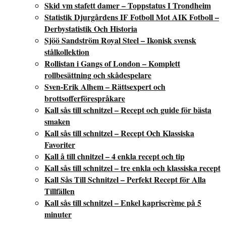
Skid vm stafett damer – Toppstatus I Trondheim
Statistik Djurgårdens IF Fotboll Mot AIK Fotboll –
Derbystatistik Och Historia
Sjöö Sandström Royal Steel – Ikonisk svensk
stålkollektion
Rollistan i Gangs of London – Komplett
rollbesättning och skådespelare
Sven-Erik Alhem – Rättsexpert och
brottsofferförespråkare
Kall sås till schnitzel – Recept och guide för bästa
smaken
Kall sås till schnitzel – Recept Och Klassiska
Favoriter
Kall å till chnitzel – 4 enkla recept och tip
Kall sås till schnitzel – tre enkla och klassiska recept
Kall Sås Till Schnitzel – Perfekt Recept för Alla
Tillfällen
Kall sås till schnitzel – Enkel kapriscrème på 5
minuter