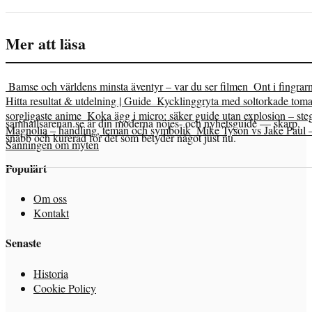
Mer att läsa
Bamse och världens minsta äventyr – var du ser filmen
Ont i fingrar
Hitta resultat & utdelning | Guide
Kycklinggryta med soltorkade tomat
sorgligaste anime
Koka ägg i micro: säker guide utan explosion – steg
samhallsarenan.se är din moderna nöjes- och nyhetsguide — skarp,
Magnolia – handling, teman och symbolik
Mike Tyson vs Jake Paul 
snabb och kurerad för det som betyder något just nu.
Sanningen om myten
Populärt
Om oss
Kontakt
Senaste
Historia
Cookie Policy