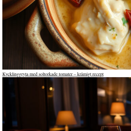
Kycklinggryta med soltorkade tomater – krämigt recept