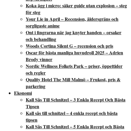
Koka ägg i micro: säker guide utan explosion – steg
för steg
Your Lie in April – Recension, åldersgräns och
sorgligaste anime
Ont i fingrarna när jag knyter handen – orsaker
och behandling
Woods Cortina Silent G – recension och pris
Oscar för bästa manliga huvudroll 2025 – Adrien
Brody vinner
Nordic Wellness Folkets Park – priser, öppettider
och regler
Quality Hotel The Mill Malmö – Frukost, pris &
parkering
Ekonomi
Kall Sås Till Schnitzel – 3 Enkla Recept Och Bästa
Tipsen
Kall sås till schnitzel – 4 enkla recept och bästa
tipsen
Kall Sås Till Schnitzel – 5 Enkla Recept och Bästa