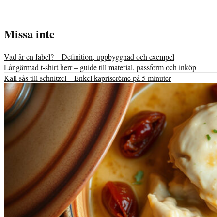
Missa inte
Vad är en fabel? – Definition, uppbyggnad och exempel
Långärmad t-shirt herr – guide till material, passform och inköp
Kall sås till schnitzel – Enkel kapriscrème på 5 minuter