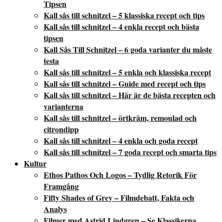
Tipsen
Kall sås till schnitzel – 5 klassiska recept och tips
Kall sås till schnitzel – 4 enkla recept och bästa
tipsen
Kall Sås Till Schnitzel – 6 goda varianter du måste
testa
Kall sås till schnitzel – 5 enkla och klassiska recept
Kall sås till schnitzel – Guide med recept och tips
Kall sås till schnitzel – Här är de bästa recepten och
varianterna
Kall sås till schnitzel – örtkräm, remoulad och
citrondipp
Kall sås till schnitzel – 4 enkla och goda recept
Kall sås till schnitzel – 7 goda recept och smarta tips
Kultur
Ethos Pathos Och Logos – Tydlig Retorik För
Framgång
Fifty Shades of Grey – Filmdebatt, Fakta och
Analys
Filmer med Astrid Lindgren – Se Klassikerna