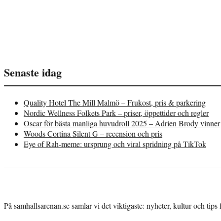
Senaste idag
Quality Hotel The Mill Malmö – Frukost, pris & parkering
Nordic Wellness Folkets Park – priser, öppettider och regler
Oscar för bästa manliga huvudroll 2025 – Adrien Brody vinner
Woods Cortina Silent G – recension och pris
Eye of Rah-meme: ursprung och viral spridning på TikTok
På samhallsarenan.se samlar vi det viktigaste: nyheter, kultur och tips 