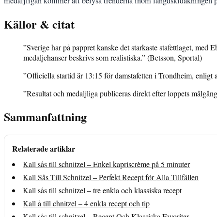
medaljligan kommer att belysa trenderna inom längdskidåkningen på 
Källor & citat
”Sverige har på pappret kanske det starkaste stafettlaget, me
medaljchanser beskrivs som realistiska.” (Betsson, Sportal)
”Officiella startid är 13:15 för damstafetten i Trondheim, enlig
”Resultat och medaljliga publiceras direkt efter loppets målgån
Sammanfattning
Relaterade artiklar
Kall sås till schnitzel – Enkel kapriscrème på 5 minuter
Kall Sås Till Schnitzel – Perfekt Recept för Alla Tillfällen
Kall sås till schnitzel – tre enkla och klassiska recept
Kall å till chnitzel – 4 enkla recept och tip
Kall sås till schnitzel – Recept Och Klassiska Favoriter