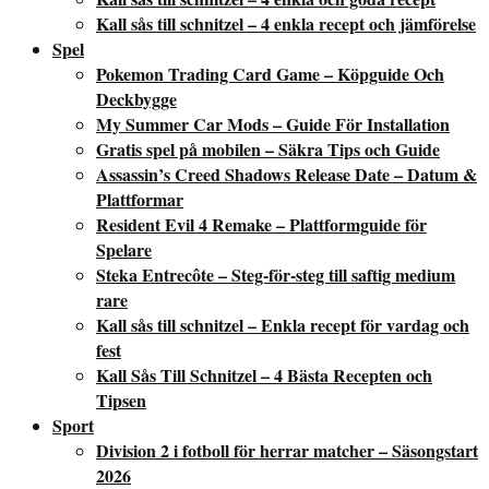
Kall sås till schnitzel – 4 enkla recept och jämförelse
Spel
Pokemon Trading Card Game – Köpguide Och
Deckbygge
My Summer Car Mods – Guide För Installation
Gratis spel på mobilen – Säkra Tips och Guide
Assassin’s Creed Shadows Release Date – Datum &
Plattformar
Resident Evil 4 Remake – Plattformguide för
Spelare
Steka Entrecôte – Steg-för-steg till saftig medium
rare
Kall sås till schnitzel – Enkla recept för vardag och
fest
Kall Sås Till Schnitzel – 4 Bästa Recepten och
Tipsen
Sport
Division 2 i fotboll för herrar matcher – Säsongstart
2026