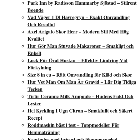
Park Inn by Radisson Hammarby Sjöstad – Stilrent
Boende
Vad Väger 1 Dl Havregryn – Exakt Omvandling
Och Resultat
Axel Arigato Skor Herr – Modern Stil Med Hög
Kvalitet
Hur Gör Man Stuvade Makaroner – Smakligt och
Enkelt
Lock För Örat Huskur – Effektiv Lindring Vid
Förkylning
Size 8 in eu – Rätt Omvandling för Kläd och Skor
Hur Vet Man Om Man Är Gravid – Lär Dig Tidiga
Tecken
Tirtir Ceramic Milk Ampoule – Hudens Fukt Och
Lyster
Hel Kyckling I Ugn Citron – Smakfullt och Säkert
Recept
Roddmaskin bäst i test – Toppmodeller För
Hemmaträning
Krustader med brieost och fikonmarmelad –