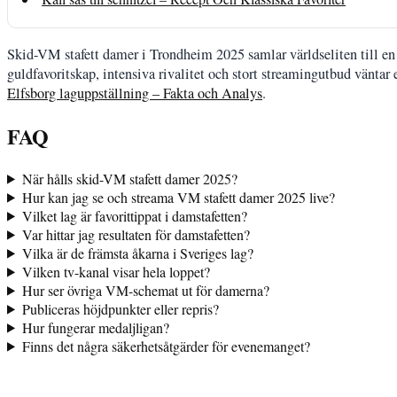
Skid-VM stafett damer i Trondheim 2025 samlar världseliten till e
guldfavoritskap, intensiva rivalitet och stort streamingutbud väntar e
Elfsborg laguppställning – Fakta och Analys
.
FAQ
När hålls skid-VM stafett damer 2025?
Hur kan jag se och streama VM stafett damer 2025 live?
Vilket lag är favorittippat i damstafetten?
Var hittar jag resultaten för damstafetten?
Vilka är de främsta åkarna i Sveriges lag?
Vilken tv-kanal visar hela loppet?
Hur ser övriga VM-schemat ut för damerna?
Publiceras höjdpunkter eller repris?
Hur fungerar medaljligan?
Finns det några säkerhetsåtgärder för evenemanget?