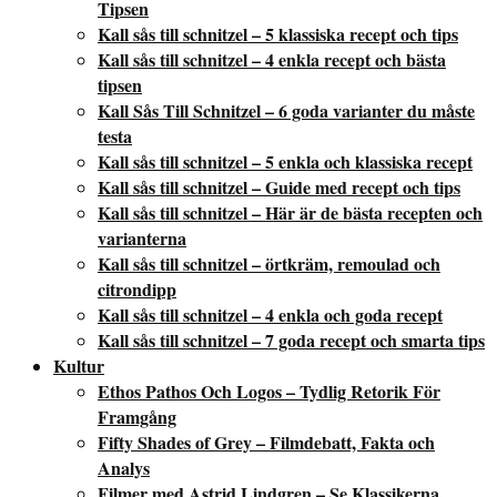
Tipsen
Kall sås till schnitzel – 5 klassiska recept och tips
Kall sås till schnitzel – 4 enkla recept och bästa
tipsen
Kall Sås Till Schnitzel – 6 goda varianter du måste
testa
Kall sås till schnitzel – 5 enkla och klassiska recept
Kall sås till schnitzel – Guide med recept och tips
Kall sås till schnitzel – Här är de bästa recepten och
varianterna
Kall sås till schnitzel – örtkräm, remoulad och
citrondipp
Kall sås till schnitzel – 4 enkla och goda recept
Kall sås till schnitzel – 7 goda recept och smarta tips
Kultur
Ethos Pathos Och Logos – Tydlig Retorik För
Framgång
Fifty Shades of Grey – Filmdebatt, Fakta och
Analys
Filmer med Astrid Lindgren – Se Klassikerna