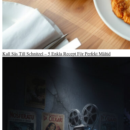
Kall Sås Till Schnitzel – 5 Enkla Recept För Perfekt Måltid