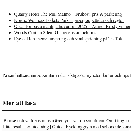
Quality Hotel The Mill Malmö – Frukost, pris & parkering
Nordic Wellness Folkets Park – priser, öppettider och regler
Oscar för bästa manliga huvudroll 2025 – Adrien Brody vinner
Woods Cortina Silent G – recension och pris
Eye of Rah-meme: ursprung och viral spridning på TikTok
På samhallsarenan.se samlar vi det viktigaste: nyheter, kultur och tips 
Mer att läsa
Bamse och världens minsta äventyr – var du ser filmen
Ont i fingrar
Hitta resultat & utdelning | Guide
Kycklinggryta med soltorkade tomat