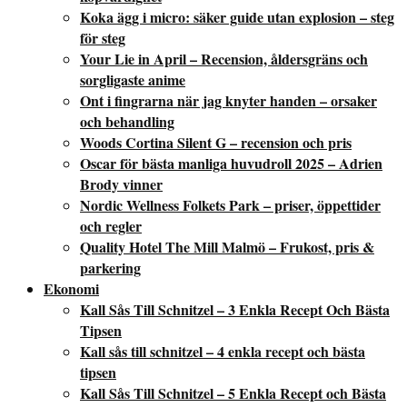
Koka ägg i micro: säker guide utan explosion – steg
för steg
Your Lie in April – Recension, åldersgräns och
sorgligaste anime
Ont i fingrarna när jag knyter handen – orsaker
och behandling
Woods Cortina Silent G – recension och pris
Oscar för bästa manliga huvudroll 2025 – Adrien
Brody vinner
Nordic Wellness Folkets Park – priser, öppettider
och regler
Quality Hotel The Mill Malmö – Frukost, pris &
parkering
Ekonomi
Kall Sås Till Schnitzel – 3 Enkla Recept Och Bästa
Tipsen
Kall sås till schnitzel – 4 enkla recept och bästa
tipsen
Kall Sås Till Schnitzel – 5 Enkla Recept och Bästa