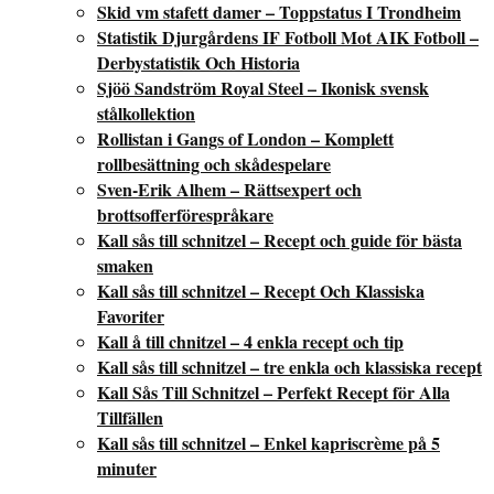
Skid vm stafett damer – Toppstatus I Trondheim
Statistik Djurgårdens IF Fotboll Mot AIK Fotboll –
Derbystatistik Och Historia
Sjöö Sandström Royal Steel – Ikonisk svensk
stålkollektion
Rollistan i Gangs of London – Komplett
rollbesättning och skådespelare
Sven-Erik Alhem – Rättsexpert och
brottsofferförespråkare
Kall sås till schnitzel – Recept och guide för bästa
smaken
Kall sås till schnitzel – Recept Och Klassiska
Favoriter
Kall å till chnitzel – 4 enkla recept och tip
Kall sås till schnitzel – tre enkla och klassiska recept
Kall Sås Till Schnitzel – Perfekt Recept för Alla
Tillfällen
Kall sås till schnitzel – Enkel kapriscrème på 5
minuter