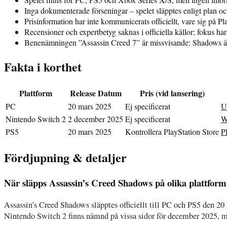
Inga dokumenterade förseningar – spelet släpptes enligt plan oc
Prisinformation har inte kommunicerats officiellt, vare sig på Pl
Recensioner och expertbetyg saknas i officiella källor; fokus ha
Benenämningen ”Assassin Creed 7” är missvisande: Shadows ä
Fakta i korthet
Plattform
Release Datum
Pris (vid lansering)
PC
20 mars 2025
Ej specificerat
U
Nintendo Switch 2
2 december 2025
Ej specificerat
W
PS5
20 mars 2025
Kontrollera PlayStation Store
P
Fördjupning & detaljer
När släpps Assassin’s Creed Shadows på olika plattfor
Assassin’s Creed Shadows släpptes officiellt till PC och PS5 den 20
Nintendo Switch 2 finns nämnd på vissa sidor för december 2025, me