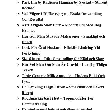
Park Inn by Radisson Hammarby Sjöstad – Stilrent
Boende
Vad Väger 1 Dl Havregryn – Exakt Omvandling
Och Resultat
Axel Arigato Skor Herr – Modern Stil Med Hög
Kvalitet
Hur Gör Man Stuvade Makaroner – Smakligt och
Enkelt
Lock För Örat Huskur – Effektiv Lindring Vid
Förkylning
Size 8 in eu – Rätt Omvandling för Kläd och Skor
Hur Vet Man Om Man Är Gravid – Lär Dig Tidiga
Tecken
Tirtir Ceramic Milk Ampoule – Hudens Fukt Och
Lyster
Hel Kyckling I Ugn Citron – Smakfullt och Säkert
Recept
Roddmaskin bäst i test – Toppmodeller För
Hemmaträning
Krustader med brieost och fikonmarmelad –