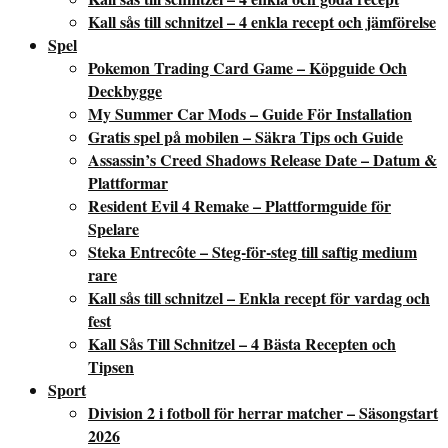
Kall sås till schnitzel – 4 enkla recept och jämförelse
Spel
Pokemon Trading Card Game – Köpguide Och
Deckbygge
My Summer Car Mods – Guide För Installation
Gratis spel på mobilen – Säkra Tips och Guide
Assassin’s Creed Shadows Release Date – Datum &
Plattformar
Resident Evil 4 Remake – Plattformguide för
Spelare
Steka Entrecôte – Steg-för-steg till saftig medium
rare
Kall sås till schnitzel – Enkla recept för vardag och
fest
Kall Sås Till Schnitzel – 4 Bästa Recepten och
Tipsen
Sport
Division 2 i fotboll för herrar matcher – Säsongstart
2026