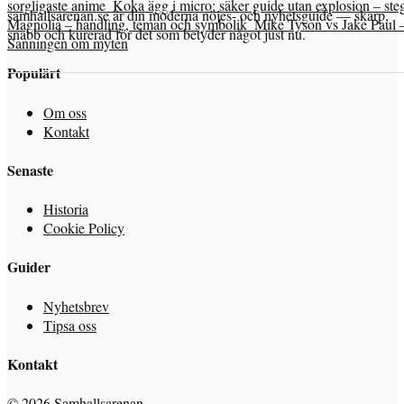
sorgligaste anime
Koka ägg i micro: säker guide utan explosion – steg
samhallsarenan.se är din moderna nöjes- och nyhetsguide — skarp,
Magnolia – handling, teman och symbolik
Mike Tyson vs Jake Paul 
snabb och kurerad för det som betyder något just nu.
Sanningen om myten
Populärt
Om oss
Kontakt
Senaste
Historia
Cookie Policy
Guider
Nyhetsbrev
Tipsa oss
Kontakt
© 2026 Samhallsarenan