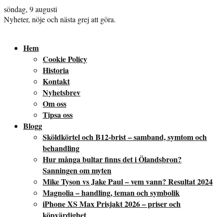
söndag, 9 augusti
Nyheter, nöje och nästa grej att göra.
Hem
Cookie Policy
Historia
Kontakt
Nyhetsbrev
Om oss
Tipsa oss
Blogg
Sköldkörtel och B12-brist – samband, symtom och
behandling
Hur många bultar finns det i Ölandsbron?
Sanningen om myten
Mike Tyson vs Jake Paul – vem vann? Resultat 2024
Magnolia – handling, teman och symbolik
iPhone XS Max Prisjakt 2026 – priser och
köpvärdighet