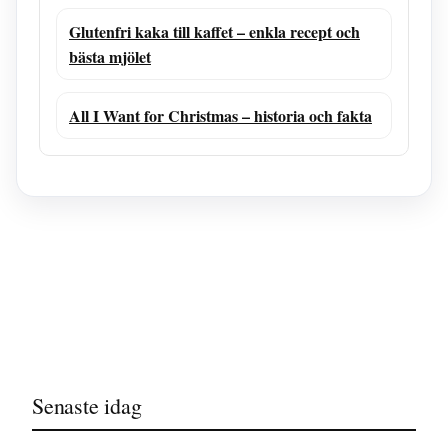
Glutenfri kaka till kaffet – enkla recept och
bästa mjölet
All I Want for Christmas – historia och fakta
Senaste idag