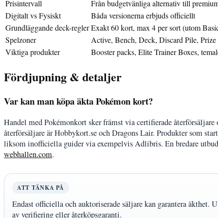
Prisintervall
Från budgetvänliga alternativ till premiu
Digitalt vs Fysiskt
Båda versionerna erbjuds officiellt
Grundläggande deck-regler
Exakt 60 kort, max 4 per sort (utom Basi
Spelzoner
Active, Bench, Deck, Discard Pile, Prize
Viktiga produkter
Booster packs, Elite Trainer Boxes, tema
Fördjupning & detaljer
Var kan man köpa äkta Pokémon kort?
Handel med Pokémonkort sker främst via certifierade återförsäljare
återförsäljare är Hobbykort.se och Dragons Lair. Produkter som startl
liksom inofficiella guider via exempelvis Adlibris. En bredare utbud
webhallen.com
.
ATT TÄNKA PÅ
Endast officiella och auktoriserade säljare kan garantera äkthet.
av verifiering eller återköpsgaranti.