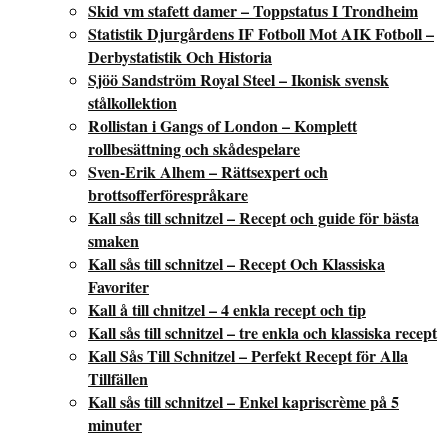
Skid vm stafett damer – Toppstatus I Trondheim
Statistik Djurgårdens IF Fotboll Mot AIK Fotboll –
Derbystatistik Och Historia
Sjöö Sandström Royal Steel – Ikonisk svensk
stålkollektion
Rollistan i Gangs of London – Komplett
rollbesättning och skådespelare
Sven-Erik Alhem – Rättsexpert och
brottsofferförespråkare
Kall sås till schnitzel – Recept och guide för bästa
smaken
Kall sås till schnitzel – Recept Och Klassiska
Favoriter
Kall å till chnitzel – 4 enkla recept och tip
Kall sås till schnitzel – tre enkla och klassiska recept
Kall Sås Till Schnitzel – Perfekt Recept för Alla
Tillfällen
Kall sås till schnitzel – Enkel kapriscrème på 5
minuter