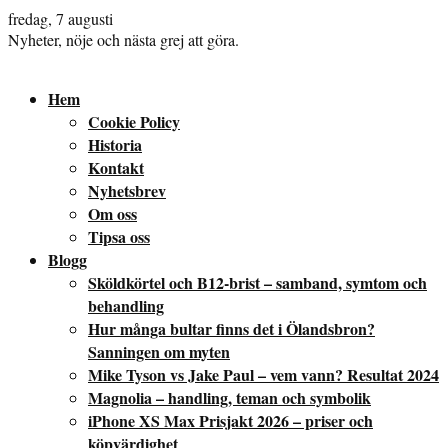
fredag, 7 augusti
Nyheter, nöje och nästa grej att göra.
Hem
Cookie Policy
Historia
Kontakt
Nyhetsbrev
Om oss
Tipsa oss
Blogg
Sköldkörtel och B12-brist – samband, symtom och
behandling
Hur många bultar finns det i Ölandsbron?
Sanningen om myten
Mike Tyson vs Jake Paul – vem vann? Resultat 2024
Magnolia – handling, teman och symbolik
iPhone XS Max Prisjakt 2026 – priser och
köpvärdighet