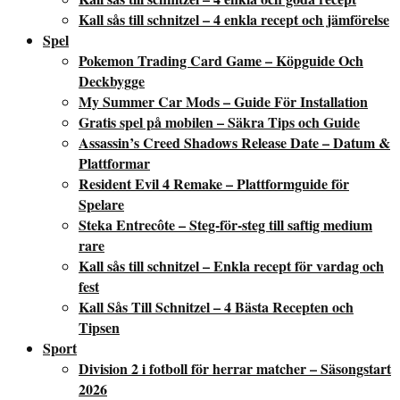
Kall sås till schnitzel – 4 enkla recept och jämförelse
Spel
Pokemon Trading Card Game – Köpguide Och
Deckbygge
My Summer Car Mods – Guide För Installation
Gratis spel på mobilen – Säkra Tips och Guide
Assassin’s Creed Shadows Release Date – Datum &
Plattformar
Resident Evil 4 Remake – Plattformguide för
Spelare
Steka Entrecôte – Steg-för-steg till saftig medium
rare
Kall sås till schnitzel – Enkla recept för vardag och
fest
Kall Sås Till Schnitzel – 4 Bästa Recepten och
Tipsen
Sport
Division 2 i fotboll för herrar matcher – Säsongstart
2026