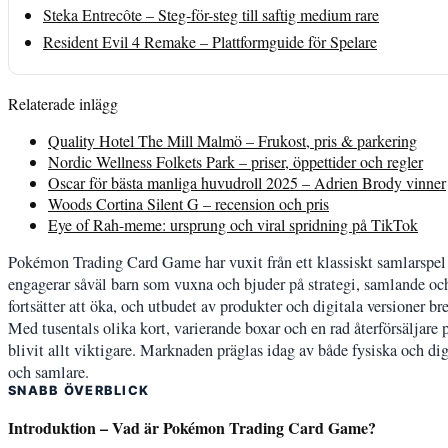
Steka Entrecôte – Steg-för-steg till saftig medium rare
Resident Evil 4 Remake – Plattformguide för Spelare
Relaterade inlägg
Quality Hotel The Mill Malmö – Frukost, pris & parkering
Nordic Wellness Folkets Park – priser, öppettider och regler
Oscar för bästa manliga huvudroll 2025 – Adrien Brody vinner
Woods Cortina Silent G – recension och pris
Eye of Rah-meme: ursprung och viral spridning på TikTok
Pokémon Trading Card Game har vuxit från ett klassiskt samlarspel 
engagerar såväl barn som vuxna och bjuder på strategi, samlande och
fortsätter att öka, och utbudet av produkter och digitala versioner br
Med tusentals olika kort, varierande boxar och en rad återförsäljare
blivit allt viktigare. Marknaden präglas idag av både fysiska och digi
och samlare.
SNABB ÖVERBLICK
Introduktion – Vad är Pokémon Trading Card Game?