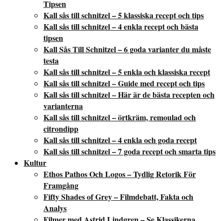
Tipsen
Kall sås till schnitzel – 5 klassiska recept och tips
Kall sås till schnitzel – 4 enkla recept och bästa
tipsen
Kall Sås Till Schnitzel – 6 goda varianter du måste
testa
Kall sås till schnitzel – 5 enkla och klassiska recept
Kall sås till schnitzel – Guide med recept och tips
Kall sås till schnitzel – Här är de bästa recepten och
varianterna
Kall sås till schnitzel – örtkräm, remoulad och
citrondipp
Kall sås till schnitzel – 4 enkla och goda recept
Kall sås till schnitzel – 7 goda recept och smarta tips
Kultur
Ethos Pathos Och Logos – Tydlig Retorik För
Framgång
Fifty Shades of Grey – Filmdebatt, Fakta och
Analys
Filmer med Astrid Lindgren – Se Klassikerna