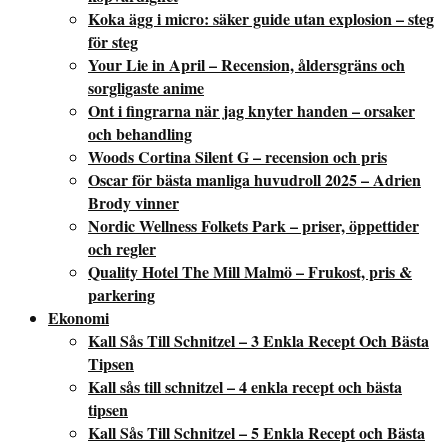
Koka ägg i micro: säker guide utan explosion – steg
för steg
Your Lie in April – Recension, åldersgräns och
sorgligaste anime
Ont i fingrarna när jag knyter handen – orsaker
och behandling
Woods Cortina Silent G – recension och pris
Oscar för bästa manliga huvudroll 2025 – Adrien
Brody vinner
Nordic Wellness Folkets Park – priser, öppettider
och regler
Quality Hotel The Mill Malmö – Frukost, pris &
parkering
Ekonomi
Kall Sås Till Schnitzel – 3 Enkla Recept Och Bästa
Tipsen
Kall sås till schnitzel – 4 enkla recept och bästa
tipsen
Kall Sås Till Schnitzel – 5 Enkla Recept och Bästa