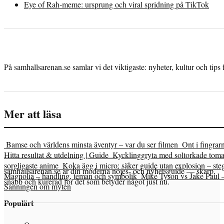
Eye of Rah-meme: ursprung och viral spridning på TikTok
På samhallsarenan.se samlar vi det viktigaste: nyheter, kultur och tips 
Mer att läsa
Bamse och världens minsta äventyr – var du ser filmen
Ont i fingrar
Hitta resultat & utdelning | Guide
Kycklinggryta med soltorkade tomat
sorgligaste anime
Koka ägg i micro: säker guide utan explosion – steg
samhallsarenan.se är din moderna nöjes- och nyhetsguide — skarp,
Magnolia – handling, teman och symbolik
Mike Tyson vs Jake Paul 
snabb och kurerad för det som betyder något just nu.
Sanningen om myten
Populärt