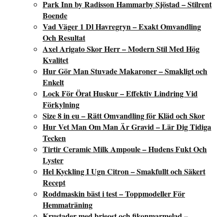
Park Inn by Radisson Hammarby Sjöstad – Stilrent
Boende
Vad Väger 1 Dl Havregryn – Exakt Omvandling
Och Resultat
Axel Arigato Skor Herr – Modern Stil Med Hög
Kvalitet
Hur Gör Man Stuvade Makaroner – Smakligt och
Enkelt
Lock För Örat Huskur – Effektiv Lindring Vid
Förkylning
Size 8 in eu – Rätt Omvandling för Kläd och Skor
Hur Vet Man Om Man Är Gravid – Lär Dig Tidiga
Tecken
Tirtir Ceramic Milk Ampoule – Hudens Fukt Och
Lyster
Hel Kyckling I Ugn Citron – Smakfullt och Säkert
Recept
Roddmaskin bäst i test – Toppmodeller För
Hemmaträning
Krustader med brieost och fikonmarmelad –