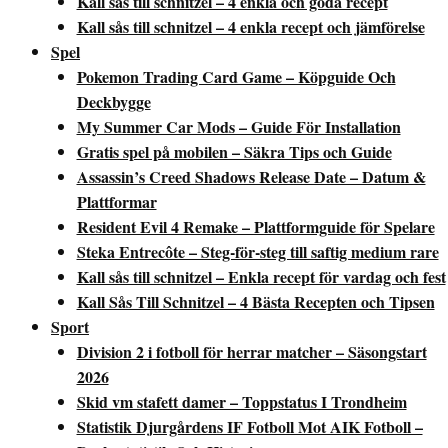
Kall sås till schnitzel – 4 enkla och goda recept
Kall sås till schnitzel – 4 enkla recept och jämförelse
Spel
Pokemon Trading Card Game – Köpguide Och
Deckbygge
My Summer Car Mods – Guide För Installation
Gratis spel på mobilen – Säkra Tips och Guide
Assassin’s Creed Shadows Release Date – Datum &
Plattformar
Resident Evil 4 Remake – Plattformguide för Spelare
Steka Entrecôte – Steg-för-steg till saftig medium rare
Kall sås till schnitzel – Enkla recept för vardag och fest
Kall Sås Till Schnitzel – 4 Bästa Recepten och Tipsen
Sport
Division 2 i fotboll för herrar matcher – Säsongstart
2026
Skid vm stafett damer – Toppstatus I Trondheim
Statistik Djurgårdens IF Fotboll Mot AIK Fotboll –