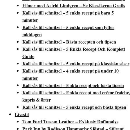
Filmer med Astrid Lindgren – Se Klassikerna Gratis
Kall sås till schnitzel – 5 enkla recept på bara 5
minuter
Kall sås till schnitzel – 5 enkla recept som lyfter
middagen
Kall sås till schnitzel – Bästa recepten och tipsen
Kall sås till schnitzel – 5 Enkla Recept Och Komplett
Guide
Kall sås till schnitzel – 5 enkla recept på klassiska såser
Kall sås till schnitzel – 4 enkla recept på under 10
minuter
Kall sås till schnitzel – Enkla recept och bästa tipsen
Kall sås till schnitzel – Enkla recept med crème fraiche,
kapris & örter
Kall sås till schnitzel – 5 enkla recept och bästa tipsen
Livsstil
Tom Ford Tuscan Leather – Exklusiv Doftanalys
Park Inn by Radisson Hammarby Sjöstad – Stilrent