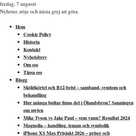
fredag, 7 augusti
Nyheter, nöje och nästa grej att göra.
Hem
Cookie Policy
Historia
Kontakt
Nyhetsbrev
Om oss
Tipsa oss
Blogg
Sköldkörtel och B12-brist – samband, symtom och
behandling
Hur många bultar finns det i Ölandsbron? Sanningen
om myten
Mike Tyson vs Jake Paul – vem vann? Resultat 2024
Magnolia – handling, teman och symbolik
iPhone XS Max Prisjakt 2026 – priser och