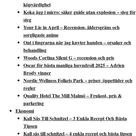
köpvärdighet
Koka ägg i micro: säker guide utan explosion – steg för
steg
Your Lie in April – Recension, åldersgräns och
sorgligaste anime
Ont i fingrarna när jag knyter handen – orsaker och
behandling
Woods Cortina Silent G – recension och pris
Oscar för bästa manliga huvudroll 2025 – Adrien
Brody vinner
Nordic Wellness Folkets Park – priser, öppettider och
regler
Quality Hotel The Mill Malmö – Frukost, pris &
parkering
Ekonomi
Kall Sås Till Schnitzel – 3 Enkla Recept Och Bästa
Tipsen
Kall sås till schnitzel – 4 enkla recept och bästa tipsen