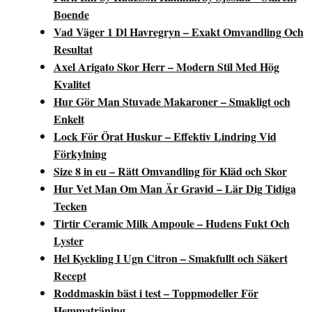
Boende
Vad Väger 1 Dl Havregryn – Exakt Omvandling Och
Resultat
Axel Arigato Skor Herr – Modern Stil Med Hög
Kvalitet
Hur Gör Man Stuvade Makaroner – Smakligt och
Enkelt
Lock För Örat Huskur – Effektiv Lindring Vid
Förkylning
Size 8 in eu – Rätt Omvandling för Kläd och Skor
Hur Vet Man Om Man Är Gravid – Lär Dig Tidiga
Tecken
Tirtir Ceramic Milk Ampoule – Hudens Fukt Och
Lyster
Hel Kyckling I Ugn Citron – Smakfullt och Säkert
Recept
Roddmaskin bäst i test – Toppmodeller För
Hemmaträning