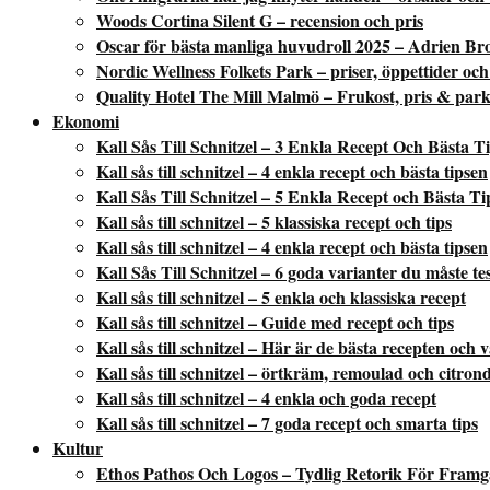
Woods Cortina Silent G – recension och pris
Oscar för bästa manliga huvudroll 2025 – Adrien Br
Nordic Wellness Folkets Park – priser, öppettider och
Quality Hotel The Mill Malmö – Frukost, pris & park
Ekonomi
Kall Sås Till Schnitzel – 3 Enkla Recept Och Bästa T
Kall sås till schnitzel – 4 enkla recept och bästa tipsen
Kall Sås Till Schnitzel – 5 Enkla Recept och Bästa Ti
Kall sås till schnitzel – 5 klassiska recept och tips
Kall sås till schnitzel – 4 enkla recept och bästa tipsen
Kall Sås Till Schnitzel – 6 goda varianter du måste te
Kall sås till schnitzel – 5 enkla och klassiska recept
Kall sås till schnitzel – Guide med recept och tips
Kall sås till schnitzel – Här är de bästa recepten och 
Kall sås till schnitzel – örtkräm, remoulad och citron
Kall sås till schnitzel – 4 enkla och goda recept
Kall sås till schnitzel – 7 goda recept och smarta tips
Kultur
Ethos Pathos Och Logos – Tydlig Retorik För Fram