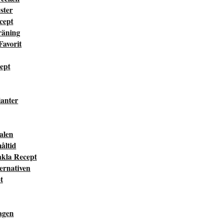
ster
cept
räning
Favorit
cept
ianter
valen
måltid
nkla Recept
ternativen
t
dagen