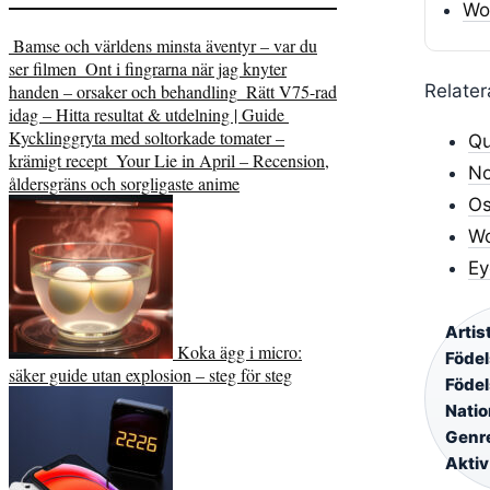
Woo
Bamse och världens minsta äventyr – var du
ser filmen
Ont i fingrarna när jag knyter
handen – orsaker och behandling
Rätt V75-rad
Relater
idag – Hitta resultat & utdelning | Guide
Kycklinggryta med soltorkade tomater –
Qu
krämigt recept
Your Lie in April – Recension,
No
åldersgräns och sorgligaste anime
Os
Wo
Ey
Arti
Koka ägg i micro:
Föde
säker guide utan explosion – steg för steg
Föde
Natio
Genr
Aktiv