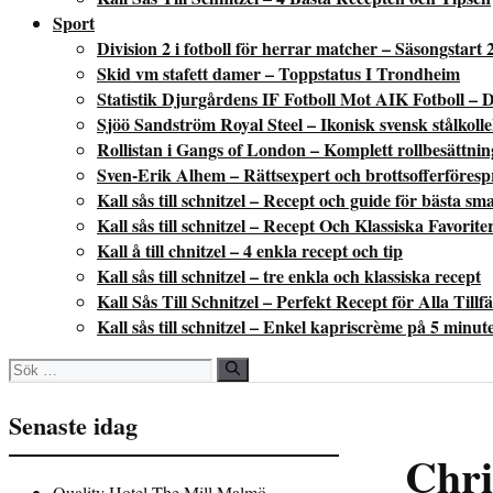
Sport
Division 2 i fotboll för herrar matcher – Säsongstart 
Skid vm stafett damer – Toppstatus I Trondheim
Statistik Djurgårdens IF Fotboll Mot AIK Fotboll – D
Sjöö Sandström Royal Steel – Ikonisk svensk stålkoll
Rollistan i Gangs of London – Komplett rollbesättni
Sven-Erik Alhem – Rättsexpert och brottsofferföres
Kall sås till schnitzel – Recept och guide för bästa sm
Kall sås till schnitzel – Recept Och Klassiska Favorite
Kall å till chnitzel – 4 enkla recept och tip
Kall sås till schnitzel – tre enkla och klassiska recept
Kall Sås Till Schnitzel – Perfekt Recept för Alla Tillfä
Kall sås till schnitzel – Enkel kapriscrème på 5 minut
Sök
efter:
Senaste idag
Chri
Quality Hotel The Mill Malmö –