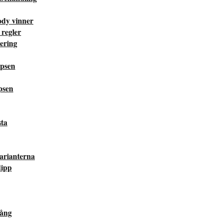
ody vinner
 regler
ering
ipsen
psen
sta
varianterna
dipp
gång