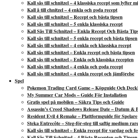
Kall sås till schnitzel – 4 klassiska recept som lyfter 
Kall å till chnitzel – 4 enkla och goda recept
Kall sås till schnitzel – Recept och bästa tipsen
Kall sås till schnitzel – 5 enkla klassiska recept
Kall Sås Till Schnitzel – Enkla Recept Och Bästa Tip
Kall sås till schnitzel – 5 enkla recept och bästa tipsen
Kall sås till schnitzel – 4 enkla och klassiska recept
Kall sås till schnitzel – Enkla recept och bästa tipsen
Kall sås till schnitzel – Enkla och klassiska recepten
Kall sås till schnitzel – 4 enkla och goda recept
Kall sås till schnitzel – 4 enkla recept och jämförelse
Spel
Pokemon Trading Card Game – Köpguide Och Deck
My Summer Car Mods – Guide För Installation
Gratis spel på mobilen – Säkra Tips och Guide
Assassin’s Creed Shadows Release Date – Datum & P
Resident Evil 4 Remake – Plattformguide för Spelare
Steka Entrecôte – Steg-för-steg till saftig medium rar
Kall sås till schnitzel – Enkla recept för vardag och fe
Kall Sås Till Schnitzel – 4 Bästa Recepten och Tipsen