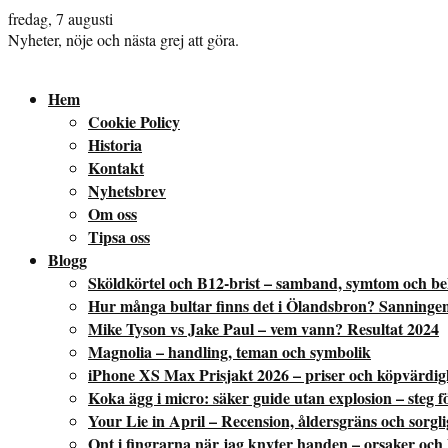
fredag, 7 augusti
Nyheter, nöje och nästa grej att göra.
Hem
Cookie Policy
Historia
Kontakt
Nyhetsbrev
Om oss
Tipsa oss
Blogg
Sköldkörtel och B12-brist – samband, symtom och b
Hur många bultar finns det i Ölandsbron? Sanninge
Mike Tyson vs Jake Paul – vem vann? Resultat 2024
Magnolia – handling, teman och symbolik
iPhone XS Max Prisjakt 2026 – priser och köpvärdig
Koka ägg i micro: säker guide utan explosion – steg fö
Your Lie in April – Recension, åldersgräns och sorgl
Ont i fingrarna när jag knyter handen – orsaker och