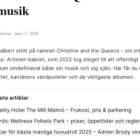
musik
rlsson · juni 11, 2026
säkert stött på namnet Christine and the Queens – om inte
ur. Artisten bakom, som 2022 tog steget till att offentligt
um omdefinierat både sin musik och sig själv. Här får du 
et, karriärens vändpunkter och de viktigaste albumen.
te artiklar
lity Hotel The Mill Malmö – Frukost, pris & parkering
dic Wellness Folkets Park – priser, öppettider och regler
ar för bästa manliga huvudroll 2025 – Adrien Brody vin