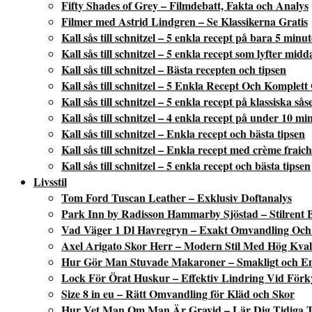
Fifty Shades of Grey – Filmdebatt, Fakta och Analys
Filmer med Astrid Lindgren – Se Klassikerna Gratis
Kall sås till schnitzel – 5 enkla recept på bara 5 minu
Kall sås till schnitzel – 5 enkla recept som lyfter mid
Kall sås till schnitzel – Bästa recepten och tipsen
Kall sås till schnitzel – 5 Enkla Recept Och Komplett
Kall sås till schnitzel – 5 enkla recept på klassiska sås
Kall sås till schnitzel – 4 enkla recept på under 10 mi
Kall sås till schnitzel – Enkla recept och bästa tipsen
Kall sås till schnitzel – Enkla recept med crème fraic
Kall sås till schnitzel – 5 enkla recept och bästa tipsen
Livsstil
Tom Ford Tuscan Leather – Exklusiv Doftanalys
Park Inn by Radisson Hammarby Sjöstad – Stilrent 
Vad Väger 1 Dl Havregryn – Exakt Omvandling Och 
Axel Arigato Skor Herr – Modern Stil Med Hög Kvali
Hur Gör Man Stuvade Makaroner – Smakligt och En
Lock För Örat Huskur – Effektiv Lindring Vid Förk
Size 8 in eu – Rätt Omvandling för Kläd och Skor
Hur Vet Man Om Man Är Gravid – Lär Dig Tidiga 