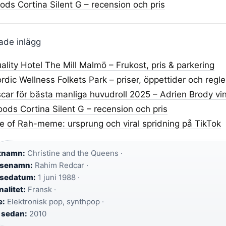
ds Cortina Silent G – recension och pris
ade inlägg
ality Hotel The Mill Malmö – Frukost, pris & parkering
rdic Wellness Folkets Park – priser, öppettider och regle
car för bästa manliga huvudroll 2025 – Adrien Brody vi
ods Cortina Silent G – recension och pris
e of Rah-meme: ursprung och viral spridning på TikTok
stnamn:
Christine and the Queens ·
lsenamn:
Rahim Redcar ·
lsedatum:
1 juni 1988 ·
nalitet:
Fransk ·
e:
Elektronisk pop, synthpop ·
 sedan:
2010