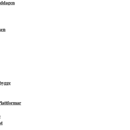
middagen
sen
bygge
lattformar
e
st