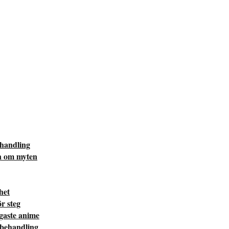
ehandling
n om myten
het
r steg
igaste anime
 behandling