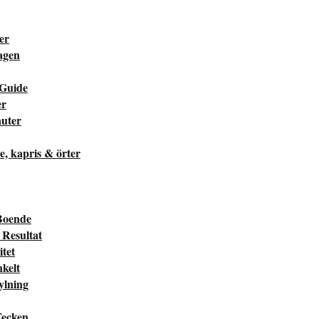
ter
dagen
 Guide
er
nuter
he, kapris & örter
Boende
Resultat
tet
kelt
ylning
Tecken