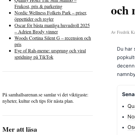
och 
Frukost, pris & parkering
Nordic Wellness Folkets Park – priser,
öppettider och regler
Oscar för bästa manliga huvudroll 2025
– Adrien Brody vinner
Av Fredrik Ka
Woods Cortina Silent G – recension och
pris
Du har 
Eye of Rah-meme: ursprung och viral
spridning på TikTok
popkult
decenni
namnbyt
På samhallsarenan.se samlar vi det viktigaste:
Senas
nyheter, kultur och tips för nästa plan.
Qua
Nor
Mer att läsa
Osc