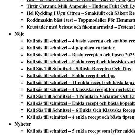
Tirtir Ceramic Milk Ampoule – Hudens Fukt Och Ly
Hel Kyckling I Ugn Citron – Smakfullt och Säkert Re
Roddmaskin bäst i test – Toppmodeller För Hemmat
Krustader med brieost och fikonmarmelad – Festens 
Nöje
Kall sås till schnitzel – 4 bästa såserna och snabba re
Kall sås till schnitzel – 4 populära varianter
Kall sås till schnitzel – Bästa recepten och tipsen 2025
Kall sås till schnitzel – Enkla recept och klassiska var
Kall Sås Till Schnitzel – 5 Bästa Recepten Och Tips
Kall sås till schnitzel – Enkla recept och tips
Kall sås till schnitzel – 11 enkla recept och bästa köp
Kall sås till schnitzel – 4 klassiska recept för perfekt 
Kall Sås Till Schnitzel – 4 Populära Varianter Och E
Kall sås till schnitzel – Enkla recept och bästa köpeal
Kall Sås Till Schnitzel – 6 Enkla Och Klassiska Recep
Kall sås till schnitzel – 4 enkla recept och bästa tipsen
Nyheter
Kall sås till schnitzel – 5 enkla recept som lyfter mid