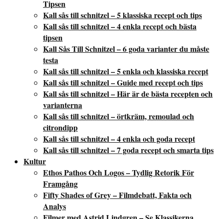
Tipsen
Kall sås till schnitzel – 5 klassiska recept och tips
Kall sås till schnitzel – 4 enkla recept och bästa
tipsen
Kall Sås Till Schnitzel – 6 goda varianter du måste
testa
Kall sås till schnitzel – 5 enkla och klassiska recept
Kall sås till schnitzel – Guide med recept och tips
Kall sås till schnitzel – Här är de bästa recepten och
varianterna
Kall sås till schnitzel – örtkräm, remoulad och
citrondipp
Kall sås till schnitzel – 4 enkla och goda recept
Kall sås till schnitzel – 7 goda recept och smarta tips
Kultur
Ethos Pathos Och Logos – Tydlig Retorik För
Framgång
Fifty Shades of Grey – Filmdebatt, Fakta och
Analys
Filmer med Astrid Lindgren – Se Klassikerna