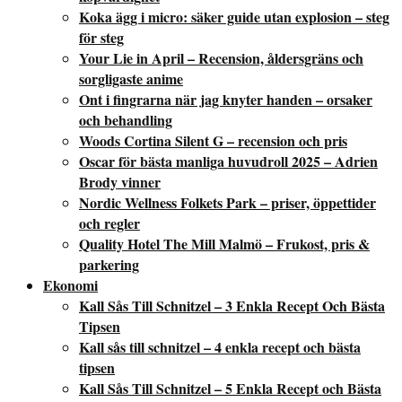
Koka ägg i micro: säker guide utan explosion – steg
för steg
Your Lie in April – Recension, åldersgräns och
sorgligaste anime
Ont i fingrarna när jag knyter handen – orsaker
och behandling
Woods Cortina Silent G – recension och pris
Oscar för bästa manliga huvudroll 2025 – Adrien
Brody vinner
Nordic Wellness Folkets Park – priser, öppettider
och regler
Quality Hotel The Mill Malmö – Frukost, pris &
parkering
Ekonomi
Kall Sås Till Schnitzel – 3 Enkla Recept Och Bästa
Tipsen
Kall sås till schnitzel – 4 enkla recept och bästa
tipsen
Kall Sås Till Schnitzel – 5 Enkla Recept och Bästa