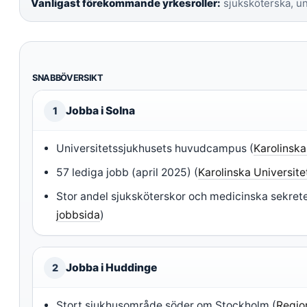
Vanligast förekommande yrkesroller:
sjuksköterska, u
SNABBÖVERSIKT
Jobba i Solna
1
Universitetssjukhusets huvudcampus (
Karolinska
57 lediga jobb (april 2025) (
Karolinska Universite
Stor andel sjuksköterskor och medicinska sekrete
jobbsida
)
Jobba i Huddinge
2
Stort sjukhusområde söder om Stockholm (
Regio