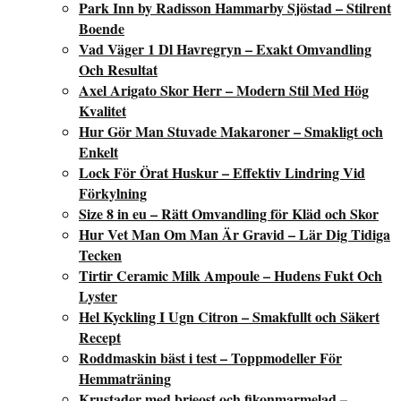
Park Inn by Radisson Hammarby Sjöstad – Stilrent
Boende
Vad Väger 1 Dl Havregryn – Exakt Omvandling
Och Resultat
Axel Arigato Skor Herr – Modern Stil Med Hög
Kvalitet
Hur Gör Man Stuvade Makaroner – Smakligt och
Enkelt
Lock För Örat Huskur – Effektiv Lindring Vid
Förkylning
Size 8 in eu – Rätt Omvandling för Kläd och Skor
Hur Vet Man Om Man Är Gravid – Lär Dig Tidiga
Tecken
Tirtir Ceramic Milk Ampoule – Hudens Fukt Och
Lyster
Hel Kyckling I Ugn Citron – Smakfullt och Säkert
Recept
Roddmaskin bäst i test – Toppmodeller För
Hemmaträning
Krustader med brieost och fikonmarmelad –