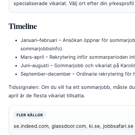
specialiserade vikariat. Välj ort efter din yrkesprof
Timeline
Januari–februari
– Ansökan öppnar för sommarjobb 
sommarjobbsinfo).
Mars–april
– Rekrytering inför sommarperioden inte
Juni–augusti
– Sommarjobb och vikariat på Karoli
September–december
– Ordinarie rekrytering för h
Tidssignalen: Om du vill ha ett sommarjobb, måste du a
april är de flesta vikariat tillsatta.
FLER KÄLLOR
se.indeed.com
,
glassdoor.com
,
ki.se
,
jobbsafari.se