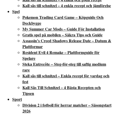
Kall sås till schnitzel – 4 enkla recept och jämförelse
Spel
Pokemon Trading Card Game – Köpguide Och
Deckbygge
My Summer Car Mods – Guide För Installation
Gratis spel på mobilen – Säkra Tips och Guide
Assassin’s Creed Shadows Release Date – Datum &
Plattformar
Resident Evil 4 Remake – Plattformguide för
Spelare
Steka Entrecôte – Steg-för-steg till saftig medium
rare
Kall sås till schnitzel – Enkla recept för vardag och
fest
Kall Sås Till Schnitzel – 4 Bästa Recepten och
Tipsen
Sport
Division 2 i fotboll för herrar matcher – Säsongstart
2026