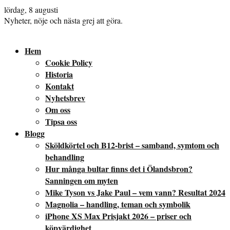
lördag, 8 augusti
Nyheter, nöje och nästa grej att göra.
Hem
Cookie Policy
Historia
Kontakt
Nyhetsbrev
Om oss
Tipsa oss
Blogg
Sköldkörtel och B12-brist – samband, symtom och
behandling
Hur många bultar finns det i Ölandsbron?
Sanningen om myten
Mike Tyson vs Jake Paul – vem vann? Resultat 2024
Magnolia – handling, teman och symbolik
iPhone XS Max Prisjakt 2026 – priser och
köpvärdighet