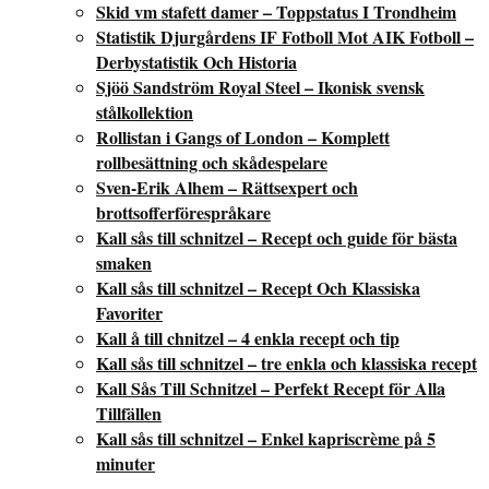
Skid vm stafett damer – Toppstatus I Trondheim
Statistik Djurgårdens IF Fotboll Mot AIK Fotboll –
Derbystatistik Och Historia
Sjöö Sandström Royal Steel – Ikonisk svensk
stålkollektion
Rollistan i Gangs of London – Komplett
rollbesättning och skådespelare
Sven-Erik Alhem – Rättsexpert och
brottsofferförespråkare
Kall sås till schnitzel – Recept och guide för bästa
smaken
Kall sås till schnitzel – Recept Och Klassiska
Favoriter
Kall å till chnitzel – 4 enkla recept och tip
Kall sås till schnitzel – tre enkla och klassiska recept
Kall Sås Till Schnitzel – Perfekt Recept för Alla
Tillfällen
Kall sås till schnitzel – Enkel kapriscrème på 5
minuter