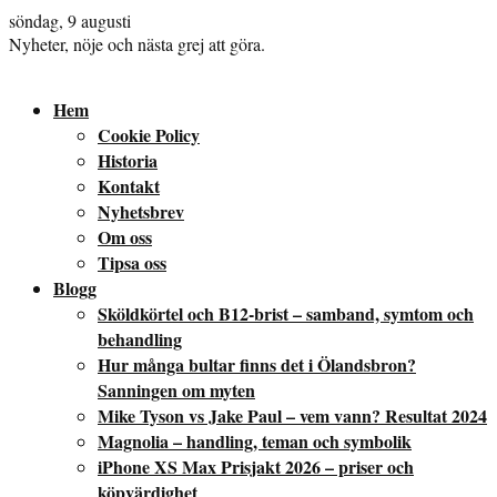
söndag, 9 augusti
Nyheter, nöje och nästa grej att göra.
Hem
Cookie Policy
Historia
Kontakt
Nyhetsbrev
Om oss
Tipsa oss
Blogg
Sköldkörtel och B12-brist – samband, symtom och
behandling
Hur många bultar finns det i Ölandsbron?
Sanningen om myten
Mike Tyson vs Jake Paul – vem vann? Resultat 2024
Magnolia – handling, teman och symbolik
iPhone XS Max Prisjakt 2026 – priser och
köpvärdighet