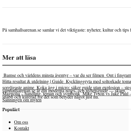
På samhallsarenan.se samlar vi det viktigaste: nyheter, kultur och tips 
Mer att läsa
Bamse och världens minsta äventyr – var du ser filmen
Ont i fingrar
Hitta resultat & utdelning | Guide
Kycklinggryta med soltorkade tomat
sorgligaste anime
Koka ägg i micro: säker guide utan explosion – steg
samhallsarenan.se är din moderna nöjes- och nyhetsguide — skarp,
Magnolia – handling, teman och symbolik
Mike Tyson vs Jake Paul 
snabb och kurerad för det som betyder något just nu.
Sanningen om myten
Populärt
Om oss
Kontakt