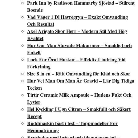
Park Inn by Radisson Hammarby Sjöstad – Stilrent
Boende
Vad Väger 1 Dl Havregryn – Exakt Omvandling
Och Resultat
Axel Arigato Skor Herr – Modern Stil Med Hög
Kvalitet
Hur Gör Man Stuvade Makaroner – Smakligt och
Enkelt
Lock För Örat Huskur – Effektiv Lindring Vid
Förkylning
Size 8 in eu – Rätt Omvandling för Kläd och Skor
Hur Vet Man Om Man Är Gravid – Lär Dig Tidiga
Tecken
Tirtir Ceramic Milk Ampoule – Hudens Fukt Och
Lyster
Hel Kyckling I Ugn Citron – Smakfullt och Säkert
Recept
Roddmaskin bäst i test – Toppmodeller För
Hemmaträning
Krustader med brieost och fikonmarmelad –