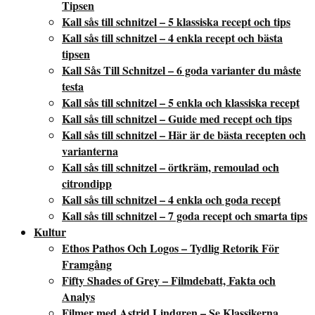
Tipsen
Kall sås till schnitzel – 5 klassiska recept och tips
Kall sås till schnitzel – 4 enkla recept och bästa
tipsen
Kall Sås Till Schnitzel – 6 goda varianter du måste
testa
Kall sås till schnitzel – 5 enkla och klassiska recept
Kall sås till schnitzel – Guide med recept och tips
Kall sås till schnitzel – Här är de bästa recepten och
varianterna
Kall sås till schnitzel – örtkräm, remoulad och
citrondipp
Kall sås till schnitzel – 4 enkla och goda recept
Kall sås till schnitzel – 7 goda recept och smarta tips
Kultur
Ethos Pathos Och Logos – Tydlig Retorik För
Framgång
Fifty Shades of Grey – Filmdebatt, Fakta och
Analys
Filmer med Astrid Lindgren – Se Klassikerna