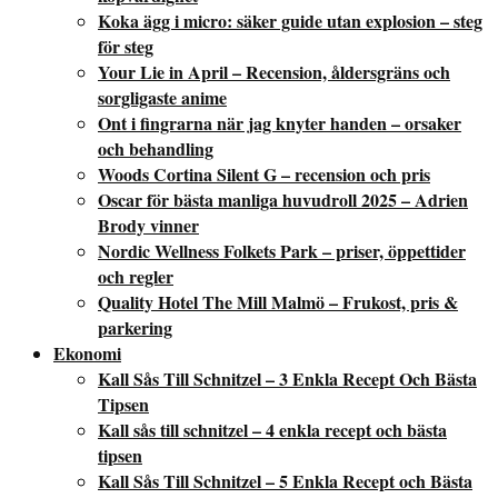
Koka ägg i micro: säker guide utan explosion – steg
för steg
Your Lie in April – Recension, åldersgräns och
sorgligaste anime
Ont i fingrarna när jag knyter handen – orsaker
och behandling
Woods Cortina Silent G – recension och pris
Oscar för bästa manliga huvudroll 2025 – Adrien
Brody vinner
Nordic Wellness Folkets Park – priser, öppettider
och regler
Quality Hotel The Mill Malmö – Frukost, pris &
parkering
Ekonomi
Kall Sås Till Schnitzel – 3 Enkla Recept Och Bästa
Tipsen
Kall sås till schnitzel – 4 enkla recept och bästa
tipsen
Kall Sås Till Schnitzel – 5 Enkla Recept och Bästa