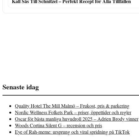
Kall Sås Till Schnitzel – Perfekt Recept för Alla Tillfällen
Senaste idag
Quality Hotel The Mill Malmö – Frukost, pris & parkering
Nordic Wellness Folkets Park – priser, öppettider och regler
Oscar för bästa manliga huvudroll 2025 – Adrien Brody vinner
Woods Cortina Silent G – recension och pris
Eye of Rah-meme: ursprung och viral spridning på TikTok