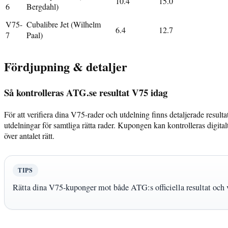
10.4
15.0
6
Bergdahl)
V75-
Cubalibre Jet (Wilhelm
6.4
12.7
7
Paal)
Fördjupning & detaljer
Så kontrolleras ATG.se resultat V75 idag
För att verifiera dina V75-rader och utdelning finns detaljerade resultat
utdelningar för samtliga rätta rader. Kupongen kan kontrolleras digita
över antalet rätt.
TIPS
Rätta dina V75-kuponger mot både ATG:s officiella resultat och via