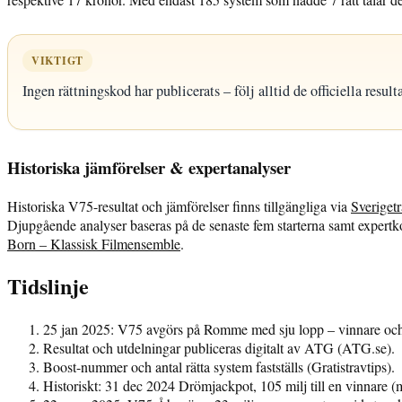
VIKTIGT
Ingen rättningskod har publicerats – följ alltid de officiella result
Historiska jämförelser & expertanalyser
Historiska V75-resultat och jämförelser finns tillgängliga via
Sverigetr
Djupgående analyser baseras på de senaste fem starterna samt expertk
Born – Klassisk Filmensemble
.
Tidslinje
25 jan 2025: V75 avgörs på Romme med sju lopp – vinnare och ti
Resultat och utdelningar publiceras digitalt av ATG (ATG.se).
Boost-nummer och antal rätta system fastställs (Gratistravtips).
Historiskt: 31 dec 2024 Drömjackpot, 105 milj till en vinnare (