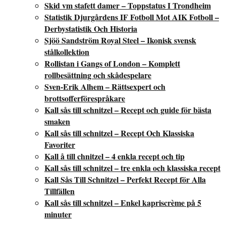
Skid vm stafett damer – Toppstatus I Trondheim
Statistik Djurgårdens IF Fotboll Mot AIK Fotboll –
Derbystatistik Och Historia
Sjöö Sandström Royal Steel – Ikonisk svensk
stålkollektion
Rollistan i Gangs of London – Komplett
rollbesättning och skådespelare
Sven-Erik Alhem – Rättsexpert och
brottsofferförespråkare
Kall sås till schnitzel – Recept och guide för bästa
smaken
Kall sås till schnitzel – Recept Och Klassiska
Favoriter
Kall å till chnitzel – 4 enkla recept och tip
Kall sås till schnitzel – tre enkla och klassiska recept
Kall Sås Till Schnitzel – Perfekt Recept för Alla
Tillfällen
Kall sås till schnitzel – Enkel kapriscrème på 5
minuter