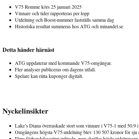
V75 Romme körs 25 januari 2025
Vinnare och tider rapporteras per lopp
Utdelning och Boost-nummer fastställs samma dag
Historiska resultat summeras hos ATG och minandel.se
Detta händer härnäst
ATG uppdaterar med kommande V75-omgångar.
Fler analyser publiceras om dagens utfall.
Spelare kan rätta kuponger digitalt.
Nyckelinsikter
Lake’s Diana överraskade stort som vinnare i V75-1 med 50.9 i
Omgångens högsta V75-utdelning blev 130 507 kronor för sju r
Flera förhandsfavoriter infriade, men skrällar höjde utdelningen