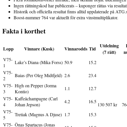
Ingen rättningskod har publicerats – kuponger rättas via resultatl
Historik och officiella resultat finns alltid uppdaterade på ATG.
Boost-nummer 764 var aktuellt för extra vinstmultiplikator.
Fakta i korthet
Utdelning
Lopp
Vinnare (Kusk)
Vinnarodds
Tid
(7 rätt)
n
V75-
Lake’s Diana (Mika Forss)
50.9
15.2
1
V75-
Baias (Per Oleg Midtfjeld)
2.6
23.4
2
V75-
High on Pepper (Jorma
1.1
12.7
3
Kontio)
V75-
Kaffeåchampagne (Carl
4.2
16.5
4
Johan Jepson)
130 507 kr
76
V75-
Tretiak (Magnus A Djuse)
1.7
15.3
5
V75-
Önas Spartacus (Jonas