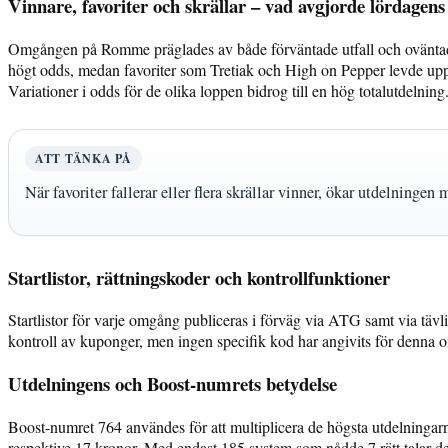
Vinnare, favoriter och skrällar – vad avgjorde lördage
Omgången på Romme präglades av både förväntade utfall och oväntade 
högt odds, medan favoriter som Tretiak och High on Pepper levde upp
Variationer i odds för de olika loppen bidrog till en hög totalutdelning
ATT TÄNKA PÅ
När favoriter fallerar eller flera skrällar vinner, ökar utdelninge
Startlistor, rättningskoder och kontrollfunktioner
Startlistor för varje omgång publiceras i förväg via ATG samt via täv
kontroll av kuponger, men ingen specifik kod har angivits för denna om
Utdelningens och Boost-numrets betydelse
Boost-numret 764 användes för att multiplicera de högsta utdelninga
respektive 17 kronor. Med endast 185 system som nådde 7 rätt talar de