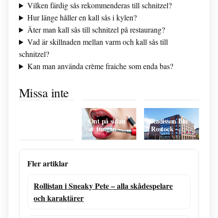
Vilken färdig sås rekommenderas till schnitzel?
Hur länge håller en kall sås i kylen?
Äter man kall sås till schnitzel på restaurang?
Vad är skillnaden mellan varm och kall sås till
schnitzel?
Kan man använda crème fraiche som enda bas?
Kall Sås Till
The Elder
Malmö FF
Schnitzel – 5
Scrolls VI –
mot Elfsborg
Missa inte
Hur mycket
Enkla Recept
Releasedatum,
laguppställning
får man dra
För Perfekt
rykten och
– Fakta och
med B-kort?
Måltid
fakta
Analys
Nya regler
2026
Ont på sidan
Radisson Blu
av tungan –
Rostock –
orsaker och
lyxhotell eller
när du bör
inte? Allt du
söka vård
behöver veta
Fler artiklar
Rollistan i Sneaky Pete – alla skådespelare
och karaktärer