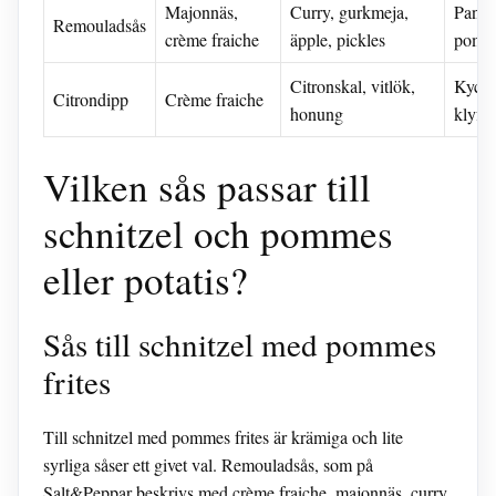
Majonnäs,
Curry, gurkmeja,
Panera
Remouladsås
crème fraiche
äpple, pickles
pomm
Citronskal, vitlök,
Kyckl
Citrondipp
Crème fraiche
honung
klyftp
Vilken sås passar till
schnitzel och pommes
eller potatis?
Sås till schnitzel med pommes
frites
Till schnitzel med pommes frites är krämiga och lite
syrliga såser ett givet val. Remouladsås, som på
Salt&Peppar
beskrivs med crème fraiche, majonnäs, curry