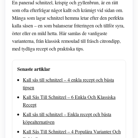
En panerad schnitzel, krispig och gyllenbrun, är en rätt
som ofta efterfrågar något kallt och krämigt vid sidan om.
Många som lagar schnitzel hemma letar efter den perfekta
kalla såsen – en som balanserar friteringen och tillför syra,
örter eller en mild hetta. Här samlas de vanligaste
varianterna, från klassisk remoulad till fräsch citrondipp,
med tydliga recept och praktiska tips.
Senaste artiklar
Kall sås till schnitzel – 4 enkla recept och bästa
tipsen
Kall Sås Till Schnitzel – 6 Enkla Och Klassiska
Recept
Kall sås till schnitzel – Enkla recept och bästa
köpealternativen
Kall Sås Till Schnitzel – 4 Populära Varianter Och