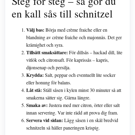
Steg för steg – så gör du
en kall sås till schnitzel
Välj bas:
Börja med crème fraiche eller en
blandning av crème fraiche och majonnäs. Det ger
krämighet och syra.
Tillsätt smaksättare:
För dillsås – hackad dill, lite
vitlök och citronsaft. För kaprissås – kapris,
dijonsenap och persilja.
Krydda:
Salt, peppar och eventuellt lite socker
eller honung för balans.
Låt stå:
Ställ såsen i kylen minst 30 minuter så att
smakerna sätter sig. Gärna längre.
Smaka av:
Justera med mer citron, örter eller salt
innan servering. Var inte rädd att prova dig fram.
Servera vid sidan:
Lägg såsen i en skål bredvid
schnitzeln så håller paneringen krispig.