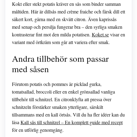
Kokt eller stekt potatis kräver en sås som binder samman
måltiden. Här är dillsås med crème fraiche och färsk dill ett
säkert kort, gärna med en skvätt citron. Även kaprissås
med senap och persilja fungerar bra – den syrliga smaken
kontrasterar fint mot den milda potatisen.
Koket.se
visar en
variant med örtkräm som går att variera efter smak.
Andra tillbehör som passar
med såsen
Förutom potatis och pommes är picklad gurka,
tomatsallad, broccoli eller en enkel grönsallad vanliga
tillbehör till schnitzel. En citronklyfta att pressa över
schnitzeln förstärker smaken ytterligare, särskilt
tillsammans med en kall örtsås. Vill du ha fler idéer kan du
läsa
Kall sås till schnitzel – En komplett guide med recept
för en utförlig genomgång.