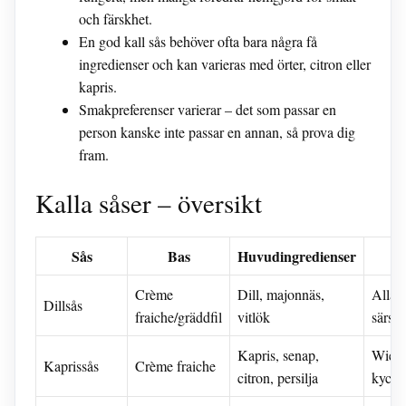
och färskhet.
En god kall sås behöver ofta bara några få
ingredienser och kan varieras med örter, citron eller
kapris.
Smakpreferenser varierar – det som passar en
person kanske inte passar en annan, så prova dig
fram.
Kalla såser – översikt
Sås
Bas
Huvudingredienser
Pa
Crème
Dill, majonnäs,
Alla s
Dillsås
fraiche/gräddfil
vitlök
särski
Kapris, senap,
Wiene
Kaprissås
Crème fraiche
citron, persilja
kyckl