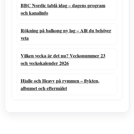
BBC Nordic tablå idag – dagens program
och kanalinfo
Rökning på balkong ny lag – Allt du behöver
veta
Vilken vecka är det nu? Veckonummer 23
och veckokalender 2026
Hjalle och Heavy på rymmen – flykten,
albumet och eftermälet