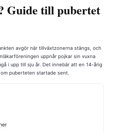
 Guide till pubertet
dpunkten avgör när tillväxtzonerna stängs, och
arnläkarföreningen uppnår pojkar sin vuxna
å i upp till sju år. Det innebär att en 14-årig
lt om puberteten startade sent.
ner