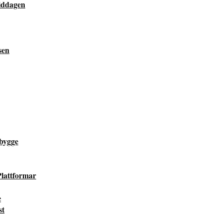
middagen
sen
bygge
lattformar
e
st