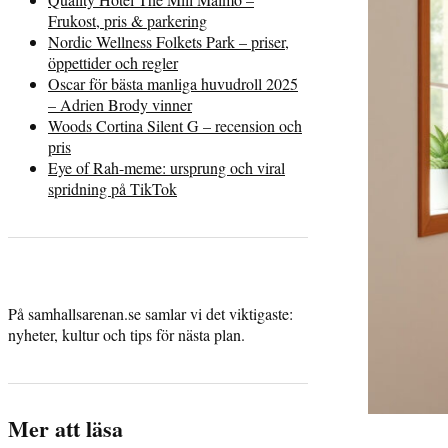
Frukost, pris & parkering
Nordic Wellness Folkets Park – priser,
öppettider och regler
Oscar för bästa manliga huvudroll 2025
– Adrien Brody vinner
Woods Cortina Silent G – recension och
pris
Eye of Rah-meme: ursprung och viral
spridning på TikTok
På samhallsarenan.se samlar vi det viktigaste:
nyheter, kultur och tips för nästa plan.
Mer att läsa