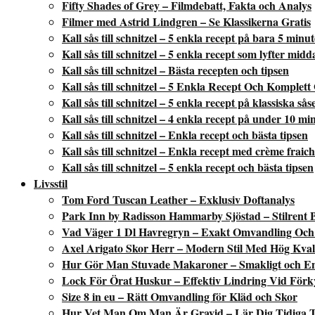
Fifty Shades of Grey – Filmdebatt, Fakta och Analys
Filmer med Astrid Lindgren – Se Klassikerna Gratis
Kall sås till schnitzel – 5 enkla recept på bara 5 minu
Kall sås till schnitzel – 5 enkla recept som lyfter mid
Kall sås till schnitzel – Bästa recepten och tipsen
Kall sås till schnitzel – 5 Enkla Recept Och Komplett
Kall sås till schnitzel – 5 enkla recept på klassiska sås
Kall sås till schnitzel – 4 enkla recept på under 10 mi
Kall sås till schnitzel – Enkla recept och bästa tipsen
Kall sås till schnitzel – Enkla recept med crème fraic
Kall sås till schnitzel – 5 enkla recept och bästa tipsen
Livsstil
Tom Ford Tuscan Leather – Exklusiv Doftanalys
Park Inn by Radisson Hammarby Sjöstad – Stilrent 
Vad Väger 1 Dl Havregryn – Exakt Omvandling Och 
Axel Arigato Skor Herr – Modern Stil Med Hög Kvali
Hur Gör Man Stuvade Makaroner – Smakligt och En
Lock För Örat Huskur – Effektiv Lindring Vid Förk
Size 8 in eu – Rätt Omvandling för Kläd och Skor
Hur Vet Man Om Man Är Gravid – Lär Dig Tidiga 