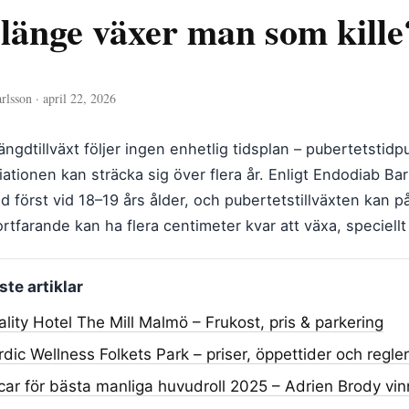
länge växer man som kille?
rlsson · april 22, 2026
 längdtillväxt följer ingen enhetlig tidsplan – pubertetsti
iationen kan sträcka sig över flera år. Enligt Endodiab B
d först vid 18–19 års ålder, och pubertetstillväxten kan påg
ortfarande kan ha flera centimeter kvar att växa, speciel
te artiklar
lity Hotel The Mill Malmö – Frukost, pris & parkering
dic Wellness Folkets Park – priser, öppettider och regler
ar för bästa manliga huvudroll 2025 – Adrien Brody vin