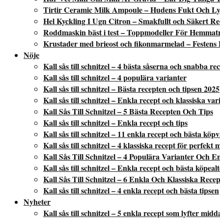
Tirtir Ceramic Milk Ampoule – Hudens Fukt Och Ly
Hel Kyckling I Ugn Citron – Smakfullt och Säkert Re
Roddmaskin bäst i test – Toppmodeller För Hemmat
Krustader med brieost och fikonmarmelad – Festens 
Nöje
Kall sås till schnitzel – 4 bästa såserna och snabba re
Kall sås till schnitzel – 4 populära varianter
Kall sås till schnitzel – Bästa recepten och tipsen 2025
Kall sås till schnitzel – Enkla recept och klassiska var
Kall Sås Till Schnitzel – 5 Bästa Recepten Och Tips
Kall sås till schnitzel – Enkla recept och tips
Kall sås till schnitzel – 11 enkla recept och bästa köp
Kall sås till schnitzel – 4 klassiska recept för perfekt 
Kall Sås Till Schnitzel – 4 Populära Varianter Och E
Kall sås till schnitzel – Enkla recept och bästa köpeal
Kall Sås Till Schnitzel – 6 Enkla Och Klassiska Recep
Kall sås till schnitzel – 4 enkla recept och bästa tipsen
Nyheter
Kall sås till schnitzel – 5 enkla recept som lyfter mid