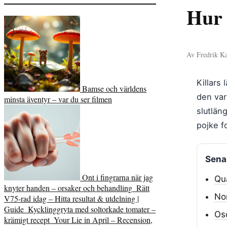
Hur 
Av Fredrik Ka
Killars
Bamse och världens
den var
minsta äventyr – var du ser filmen
slutläng
pojke f
Senas
Ont i fingrarna när jag
Qua
knyter handen – orsaker och behandling
Rätt
Nor
V75-rad idag – Hitta resultat & utdelning |
Guide
Kycklinggryta med soltorkade tomater –
Osc
krämigt recept
Your Lie in April – Recension,