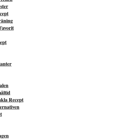
ster
cept
räning
Favorit
cept
ianter
valen
måltid
nkla Recept
ternativen
t
dagen