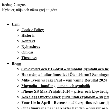
fredag, 7 augusti
Nyheter, nöje och nästa grej att göra.
Hem
Cookie Policy
Historia
Kontakt
Nyhetsbrev
Om oss
Tipsa oss
Blogg
Sköldkörtel och B12-brist – samband, symtom och b
Hur många bultar finns det i Ölandsbron? Sanninge
Mike Tyson vs Jake Paul – vem vann? Resultat 2024
Magnolia – handling, teman och symbolik
iPhone XS Max Prisjakt 2026 – priser och köpvärdig
Koka ägg i micro: säker guide utan explosion – steg fö
Your Lie in April – Recension, åldersgräns och sorgl
Ont i fingrarna när jag knyter handen – orsaker och