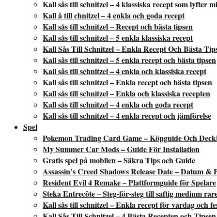
Kall sås till schnitzel – 4 klassiska recept som lyfter 
Kall å till chnitzel – 4 enkla och goda recept
Kall sås till schnitzel – Recept och bästa tipsen
Kall sås till schnitzel – 5 enkla klassiska recept
Kall Sås Till Schnitzel – Enkla Recept Och Bästa Tip
Kall sås till schnitzel – 5 enkla recept och bästa tipsen
Kall sås till schnitzel – 4 enkla och klassiska recept
Kall sås till schnitzel – Enkla recept och bästa tipsen
Kall sås till schnitzel – Enkla och klassiska recepten
Kall sås till schnitzel – 4 enkla och goda recept
Kall sås till schnitzel – 4 enkla recept och jämförelse
Spel
Pokemon Trading Card Game – Köpguide Och Deck
My Summer Car Mods – Guide För Installation
Gratis spel på mobilen – Säkra Tips och Guide
Assassin’s Creed Shadows Release Date – Datum & P
Resident Evil 4 Remake – Plattformguide för Spelare
Steka Entrecôte – Steg-för-steg till saftig medium rar
Kall sås till schnitzel – Enkla recept för vardag och fe
Kall Sås Till Schnitzel – 4 Bästa Recepten och Tipsen