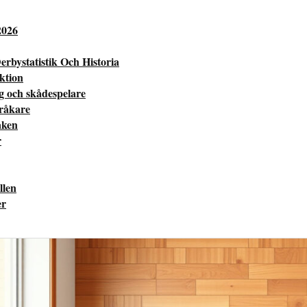
2026
erbystatistik Och Historia
ektion
ng och skådespelare
pråkare
aken
r
llen
er