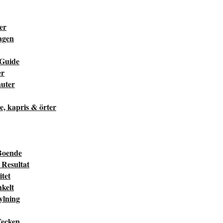
ter
dagen
 Guide
er
nuter
he, kapris & örter
Boende
Resultat
tet
kelt
ylning
Tecken