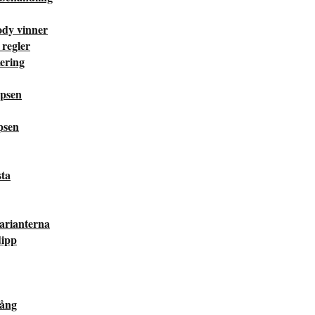
ody vinner
 regler
ering
ipsen
psen
sta
varianterna
dipp
gång