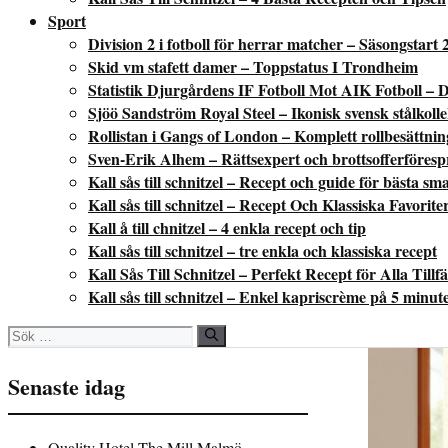
Sport
Division 2 i fotboll för herrar matcher – Säsongstart 
Skid vm stafett damer – Toppstatus I Trondheim
Statistik Djurgårdens IF Fotboll Mot AIK Fotboll – D
Sjöö Sandström Royal Steel – Ikonisk svensk stålkoll
Rollistan i Gangs of London – Komplett rollbesättni
Sven-Erik Alhem – Rättsexpert och brottsofferföres
Kall sås till schnitzel – Recept och guide för bästa sm
Kall sås till schnitzel – Recept Och Klassiska Favorite
Kall å till chnitzel – 4 enkla recept och tip
Kall sås till schnitzel – tre enkla och klassiska recept
Kall Sås Till Schnitzel – Perfekt Recept för Alla Tillfä
Kall sås till schnitzel – Enkel kapriscrème på 5 minut
Sök
efter:
Senaste idag
Quality Hotel The Mill Malmö –