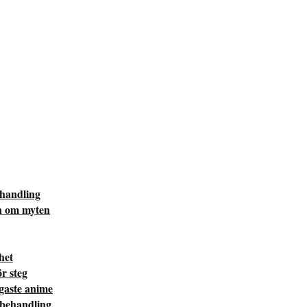
ehandling
n om myten
het
r steg
igaste anime
 behandling