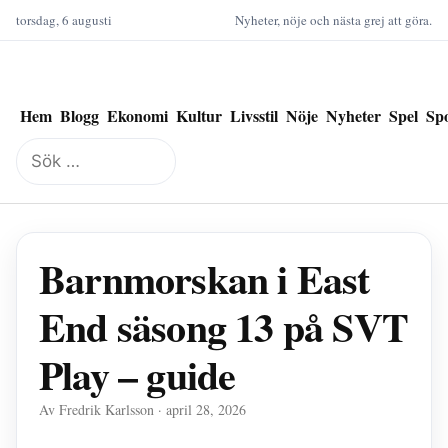
torsdag, 6 augusti
Nyheter, nöje och nästa grej att göra.
Hem
Blogg
Ekonomi
Kultur
Livsstil
Nöje
Nyheter
Spel
Sp
Sök
efter:
Barnmorskan i East
End säsong 13 på SVT
Play – guide
Av Fredrik Karlsson · april 28, 2026