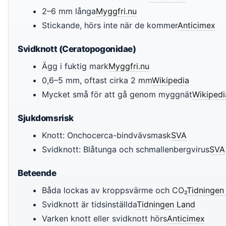
2–6 mm långa
Myggfri.nu
Stickande, hörs inte när de kommer
Anticimex
Svidknott (Ceratopogonidae)
Ägg i fuktig mark
Myggfri.nu
0,6–5 mm, oftast cirka 2 mm
Wikipedia
Mycket små för att gå genom myggnät
Wikipedi
Sjukdomsrisk
Knott: Onchocerca-bindvävsmask
SVA
Svidknott: Blåtunga och schmallenbergvirus
SVA
Beteende
Båda lockas av kroppsvärme och CO₂
Tidningen
Svidknott är tidsinställda
Tidningen Land
Varken knott eller svidknott hörs
Anticimex