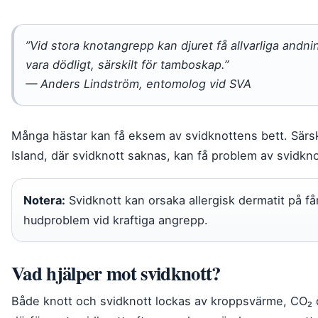
”Vid stora knotangrepp kan djuret få allvarliga andni
vara dödligt, särskilt för tamboskap.”
— Anders Lindström, entomolog vid SVA
Många hästar kan få eksem av svidknottens bett. Särsk
Island, där svidknott saknas, kan få problem av svidkno
Notera:
Svidknott kan orsaka allergisk dermatit på får, 
hudproblem vid kraftiga angrepp.
Vad hjälper mot svidknott?
Både knott och svidknott lockas av kroppsvärme, CO₂