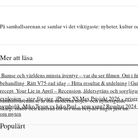
På samhallsarenan.se samlar vi det viktigaste: nyheter, kultur oc
Mer att läsa
Bamse och världens minsta äventyr – var du ser filmen
Ont i f
behandling
Rätt V75-rad idag – Hitta resultat & utdelning | Gu
recept
Your Lie in April – Recension, åldersgräns och sorgliga
explosion – steg för steg
iPhone XS Max Prisjakt 2026 – prise
samhallsarenan.se är din moderna nöjes- och nyhetsguide —
symbolik
Mike Tyson vs Jake Paul – vem vann? Resultat 2024
skarp, snabb och kurerad för det som betyder något just nu.
om myten
Populärt