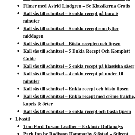
Filmer med Astrid Lindgren – Se Klassikerna Gratis
Kall sås till schnitzel – 5 enkla recept på bara 5
minuter
Kall sås till schnitzel – 5 enkla recept som lyfter
middagen
Kall sås till schnitzel – Bästa recepten och tipsen
Kall sås till schnitzel – 5 Enkla Recept Och Komplett
Guide
Kall sås till schnitzel – 5 enkla recept på klassiska såser
Kall sås till schnitzel – 4 enkla recept på under 10
minuter
Kall sås till schnitzel – Enkla recept och bästa tipsen
Kall sås till schnitzel – Enkla recept med crème fraiche,
kapris & örter
Kall sås till schnitzel – 5 enkla recept och bästa tipsen
Livsstil
Tom Ford Tuscan Leather – Exklusiv Doftanalys
Park Inn by Radisson Hammarby Sjöstad – Stilrent