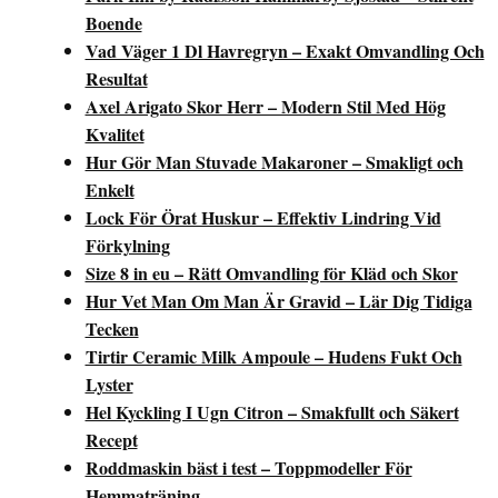
Boende
Vad Väger 1 Dl Havregryn – Exakt Omvandling Och
Resultat
Axel Arigato Skor Herr – Modern Stil Med Hög
Kvalitet
Hur Gör Man Stuvade Makaroner – Smakligt och
Enkelt
Lock För Örat Huskur – Effektiv Lindring Vid
Förkylning
Size 8 in eu – Rätt Omvandling för Kläd och Skor
Hur Vet Man Om Man Är Gravid – Lär Dig Tidiga
Tecken
Tirtir Ceramic Milk Ampoule – Hudens Fukt Och
Lyster
Hel Kyckling I Ugn Citron – Smakfullt och Säkert
Recept
Roddmaskin bäst i test – Toppmodeller För
Hemmaträning