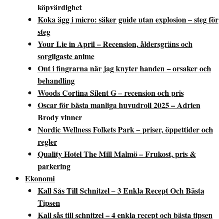
köpvärdighet
Koka ägg i micro: säker guide utan explosion – steg för
steg
Your Lie in April – Recension, åldersgräns och
sorgligaste anime
Ont i fingrarna när jag knyter handen – orsaker och
behandling
Woods Cortina Silent G – recension och pris
Oscar för bästa manliga huvudroll 2025 – Adrien
Brody vinner
Nordic Wellness Folkets Park – priser, öppettider och
regler
Quality Hotel The Mill Malmö – Frukost, pris &
parkering
Ekonomi
Kall Sås Till Schnitzel – 3 Enkla Recept Och Bästa
Tipsen
Kall sås till schnitzel – 4 enkla recept och bästa tipsen