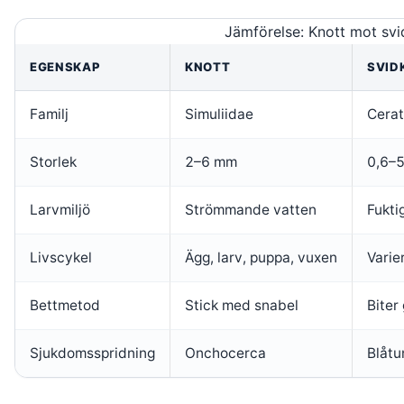
Jämförelse: Knott mot sv
EGENSKAP
KNOTT
SVID
Familj
Simuliidae
Cera
Storlek
2–6 mm
0,6–
Larvmiljö
Strömmande vatten
Fukti
Livscykel
Ägg, larv, puppa, vuxen
Varie
Bettmetod
Stick med snabel
Biter
Sjukdomsspridning
Onchocerca
Blåtu