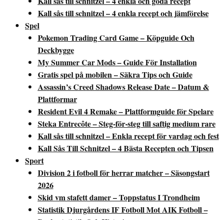
Kall sås till schnitzel – 4 enkla och goda recept
Kall sås till schnitzel – 4 enkla recept och jämförelse
Spel
Pokemon Trading Card Game – Köpguide Och
Deckbygge
My Summer Car Mods – Guide För Installation
Gratis spel på mobilen – Säkra Tips och Guide
Assassin’s Creed Shadows Release Date – Datum &
Plattformar
Resident Evil 4 Remake – Plattformguide för Spelare
Steka Entrecôte – Steg-för-steg till saftig medium rare
Kall sås till schnitzel – Enkla recept för vardag och fest
Kall Sås Till Schnitzel – 4 Bästa Recepten och Tipsen
Sport
Division 2 i fotboll för herrar matcher – Säsongstart
2026
Skid vm stafett damer – Toppstatus I Trondheim
Statistik Djurgårdens IF Fotboll Mot AIK Fotboll –