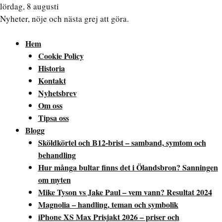
lördag, 8 augusti
Nyheter, nöje och nästa grej att göra.
Hem
Cookie Policy
Historia
Kontakt
Nyhetsbrev
Om oss
Tipsa oss
Blogg
Sköldkörtel och B12-brist – samband, symtom och
behandling
Hur många bultar finns det i Ölandsbron? Sanningen
om myten
Mike Tyson vs Jake Paul – vem vann? Resultat 2024
Magnolia – handling, teman och symbolik
iPhone XS Max Prisjakt 2026 – priser och