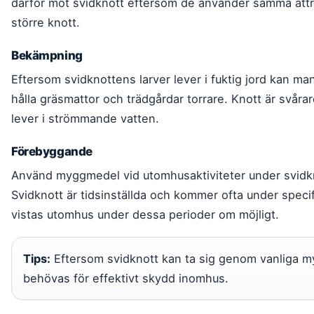
därför mot svidknott eftersom de använder samma at
större knott.
Bekämpning
Eftersom svidknottens larver lever i fuktig jord kan m
hålla gräsmattor och trädgårdar torrare. Knott är svår
lever i strömmande vatten.
Förebyggande
Använd myggmedel vid utomhusaktiviteter under svidkn
Svidknott är tidsinställda och kommer ofta under specif
vistas utomhus under dessa perioder om möjligt.
Tips:
Eftersom svidknott kan ta sig genom vanliga m
behövas för effektivt skydd inomhus.