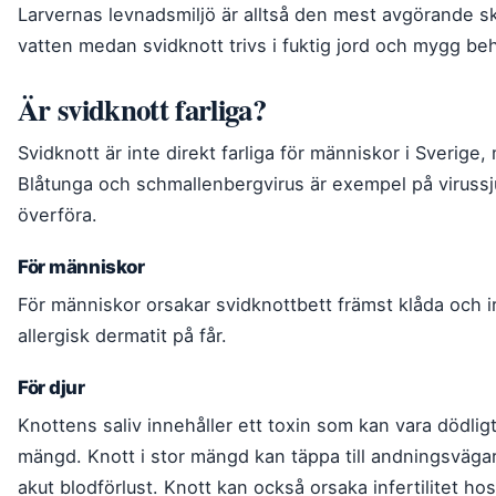
Larvernas levnadsmiljö är alltså den mest avgörande sk
vatten medan svidknott trivs i fuktig jord och mygg be
Är svidknott farliga?
Svidknott är inte direkt farliga för människor i Sverige,
Blåtunga och schmallenbergvirus är exempel på viruss
överföra.
För människor
För människor orsakar svidknottbett främst klåda och ir
allergisk dermatit på får.
För djur
Knottens saliv innehåller ett toxin som kan vara dödli
mängd. Knott i stor mängd kan täppa till andningsväga
akut blodförlust. Knott kan också orsaka infertilitet h