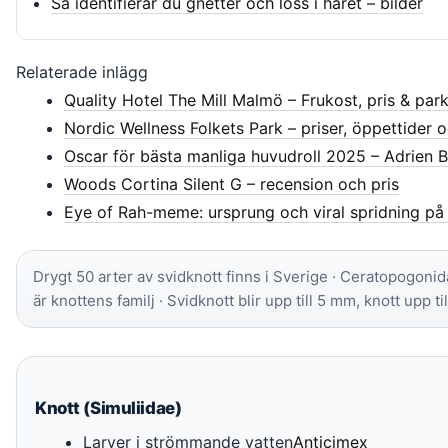
Så identifierar du gnetter och löss i håret – bilder
Relaterade inlägg
Quality Hotel The Mill Malmö – Frukost, pris & par
Nordic Wellness Folkets Park – priser, öppettider o
Oscar för bästa manliga huvudroll 2025 – Adrien B
Woods Cortina Silent G – recension och pris
Eye of Rah-meme: ursprung och viral spridning på
Drygt 50 arter av svidknott finns i Sverige · Ceratopogonid
är knottens familj · Svidknott blir upp till 5 mm, knott upp t
Knott (Simuliidae)
Larver i strömmande vatten
Anticimex