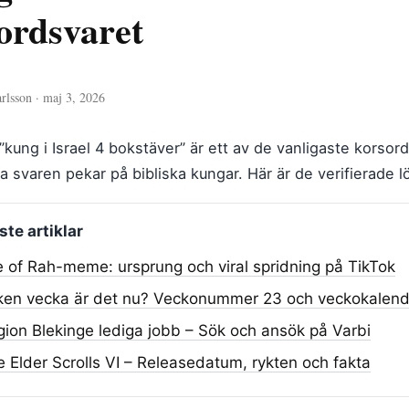
ordsvaret
rlsson · maj 3, 2026
”kung i Israel 4 bokstäver” är ett av de vanligaste korso
ta svaren pekar på bibliska kungar. Här är de verifierade l
te artiklar
 of Rah-meme: ursprung och viral spridning på TikTok
lken vecka är det nu? Veckonummer 23 och veckokalen
ion Blekinge lediga jobb – Sök och ansök på Varbi
 Elder Scrolls VI – Releasedatum, rykten och fakta