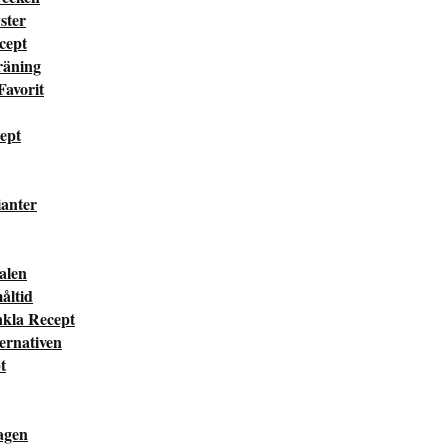
ster
cept
räning
Favorit
cept
ianter
valen
måltid
nkla Recept
ternativen
t
dagen