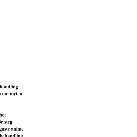
ehandling
n om myten
het
r steg
igaste anime
 behandling