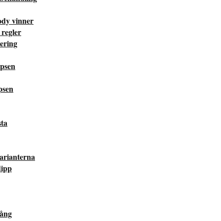
ody vinner
 regler
ering
ipsen
psen
sta
varianterna
dipp
gång