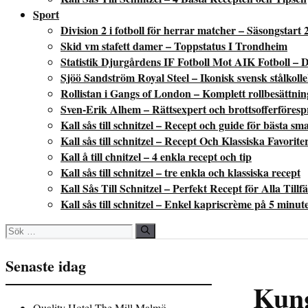
Sport
Division 2 i fotboll för herrar matcher – Säsongstart 
Skid vm stafett damer – Toppstatus I Trondheim
Statistik Djurgårdens IF Fotboll Mot AIK Fotboll – D
Sjöö Sandström Royal Steel – Ikonisk svensk stålkoll
Rollistan i Gangs of London – Komplett rollbesättni
Sven-Erik Alhem – Rättsexpert och brottsofferföres
Kall sås till schnitzel – Recept och guide för bästa sm
Kall sås till schnitzel – Recept Och Klassiska Favorite
Kall å till chnitzel – 4 enkla recept och tip
Kall sås till schnitzel – tre enkla och klassiska recept
Kall Sås Till Schnitzel – Perfekt Recept för Alla Tillfä
Kall sås till schnitzel – Enkel kapriscrème på 5 minut
Sök
efter:
Senaste idag
Kung
Quality Hotel The Mill Malmö –