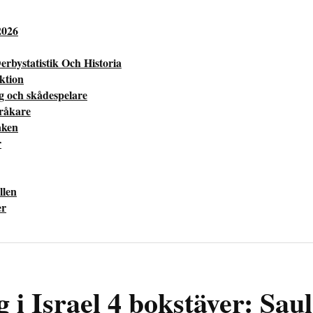
2026
erbystatistik Och Historia
ektion
ng och skådespelare
pråkare
aken
r
llen
er
 i Israel 4 bokstäver: Saul