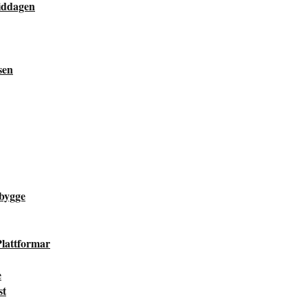
middagen
sen
bygge
lattformar
e
st