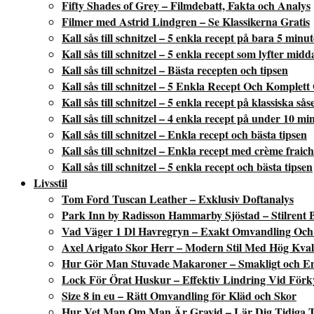
Fifty Shades of Grey – Filmdebatt, Fakta och Analys
Filmer med Astrid Lindgren – Se Klassikerna Gratis
Kall sås till schnitzel – 5 enkla recept på bara 5 minu
Kall sås till schnitzel – 5 enkla recept som lyfter mid
Kall sås till schnitzel – Bästa recepten och tipsen
Kall sås till schnitzel – 5 Enkla Recept Och Komplett
Kall sås till schnitzel – 5 enkla recept på klassiska sås
Kall sås till schnitzel – 4 enkla recept på under 10 mi
Kall sås till schnitzel – Enkla recept och bästa tipsen
Kall sås till schnitzel – Enkla recept med crème fraic
Kall sås till schnitzel – 5 enkla recept och bästa tipsen
Livsstil
Tom Ford Tuscan Leather – Exklusiv Doftanalys
Park Inn by Radisson Hammarby Sjöstad – Stilrent 
Vad Väger 1 Dl Havregryn – Exakt Omvandling Och 
Axel Arigato Skor Herr – Modern Stil Med Hög Kvali
Hur Gör Man Stuvade Makaroner – Smakligt och En
Lock För Örat Huskur – Effektiv Lindring Vid Förk
Size 8 in eu – Rätt Omvandling för Kläd och Skor
Hur Vet Man Om Man Är Gravid – Lär Dig Tidiga 