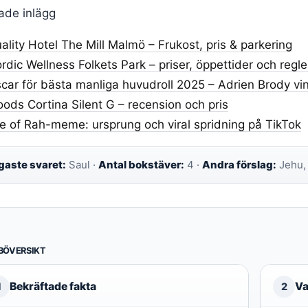
ade inlägg
ality Hotel The Mill Malmö – Frukost, pris & parkering
rdic Wellness Folkets Park – priser, öppettider och regle
car för bästa manliga huvudroll 2025 – Adrien Brody vi
ods Cortina Silent G – recension och pris
e of Rah-meme: ursprung och viral spridning på TikTok
gaste svaret:
Saul ·
Antal bokstäver:
4 ·
Andra förslag:
Jehu,
BÖVERSIKT
Bekräftade fakta
Va
1
2