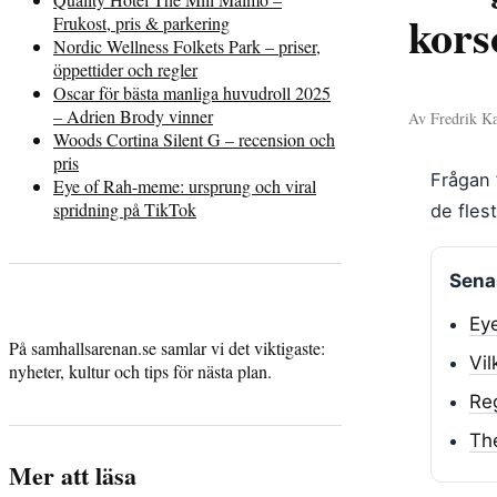
kors
Frukost, pris & parkering
Nordic Wellness Folkets Park – priser,
öppettider och regler
Oscar för bästa manliga huvudroll 2025
– Adrien Brody vinner
Av Fredrik Ka
Woods Cortina Silent G – recension och
pris
Frågan 
Eye of Rah-meme: ursprung och viral
spridning på TikTok
de fles
Senas
Eye
På samhallsarenan.se samlar vi det viktigaste:
Vi
nyheter, kultur och tips för nästa plan.
Reg
The
Mer att läsa