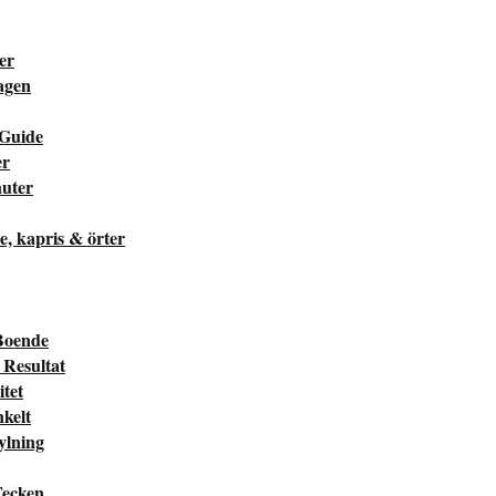
ter
dagen
 Guide
er
nuter
he, kapris & örter
Boende
Resultat
tet
kelt
ylning
Tecken