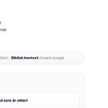
r
nner
 Omri ·
Biblisk kontext:
Israels kungar
d som är oklart