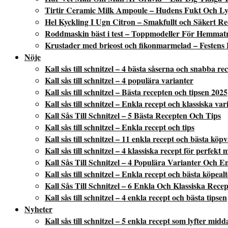
Tirtir Ceramic Milk Ampoule – Hudens Fukt Och Ly
Hel Kyckling I Ugn Citron – Smakfullt och Säkert Re
Roddmaskin bäst i test – Toppmodeller För Hemmat
Krustader med brieost och fikonmarmelad – Festens 
Nöje
Kall sås till schnitzel – 4 bästa såserna och snabba re
Kall sås till schnitzel – 4 populära varianter
Kall sås till schnitzel – Bästa recepten och tipsen 2025
Kall sås till schnitzel – Enkla recept och klassiska var
Kall Sås Till Schnitzel – 5 Bästa Recepten Och Tips
Kall sås till schnitzel – Enkla recept och tips
Kall sås till schnitzel – 11 enkla recept och bästa köp
Kall sås till schnitzel – 4 klassiska recept för perfekt 
Kall Sås Till Schnitzel – 4 Populära Varianter Och E
Kall sås till schnitzel – Enkla recept och bästa köpeal
Kall Sås Till Schnitzel – 6 Enkla Och Klassiska Recep
Kall sås till schnitzel – 4 enkla recept och bästa tipsen
Nyheter
Kall sås till schnitzel – 5 enkla recept som lyfter mid