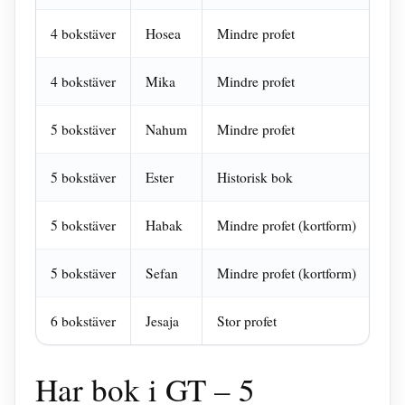
4 bokstäver
Hosea
Mindre profet
Isr
4 bokstäver
Mika
Mindre profet
Bet
5 bokstäver
Nahum
Mindre profet
Nin
5 bokstäver
Ester
Historisk bok
Jud
5 bokstäver
Habak
Mindre profet (kortform)
Ha
5 bokstäver
Sefan
Mindre profet (kortform)
Sef
6 bokstäver
Jesaja
Stor profet
Mes
Har bok i GT – 5