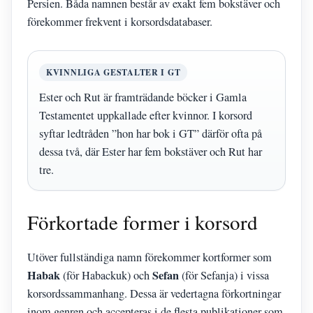
Persien. Båda namnen består av exakt fem bokstäver och
förekommer frekvent i korsordsdatabaser.
KVINNLIGA GESTALTER I GT
Ester och Rut är framträdande böcker i Gamla
Testamentet uppkallade efter kvinnor. I korsord
syftar ledtråden ”hon har bok i GT” därför ofta på
dessa två, där Ester har fem bokstäver och Rut har
tre.
Förkortade former i korsord
Utöver fullständiga namn förekommer kortformer som
Habak
Sefan
(för Habackuk) och
(för Sefanja) i vissa
korsordssammanhang. Dessa är vedertagna förkortningar
inom genren och accepteras i de flesta publikationer som