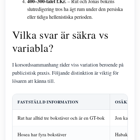
400–300-talet f.Kr.
– Rut och Jonas bokens
slutredigering tros ha ägt rum under den persiska
eller tidiga hellenistiska perioden.
Vilka svar är säkra vs
variabla?
I korsordssammanhang råder viss variation beroende på
publicistisk praxis. Följande distinktion är viktig för
lösaren att känna till.
FASTSTÄLLD INFORMATION
OSÄKER EL
Rut har alltid tre bokstäver och är en GT-bok
Jon kan vari
Hosea har fyra bokstäver
Habak och Se