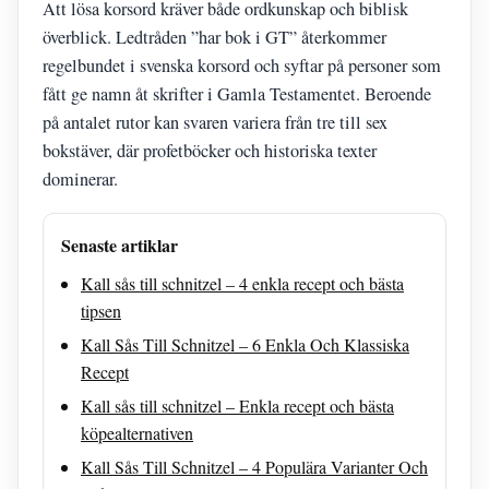
Att lösa korsord kräver både ordkunskap och biblisk
överblick. Ledtråden ”har bok i GT” återkommer
regelbundet i svenska korsord och syftar på personer som
fått ge namn åt skrifter i Gamla Testamentet. Beroende
på antalet rutor kan svaren variera från tre till sex
bokstäver, där profetböcker och historiska texter
dominerar.
Senaste artiklar
Kall sås till schnitzel – 4 enkla recept och bästa
tipsen
Kall Sås Till Schnitzel – 6 Enkla Och Klassiska
Recept
Kall sås till schnitzel – Enkla recept och bästa
köpealternativen
Kall Sås Till Schnitzel – 4 Populära Varianter Och