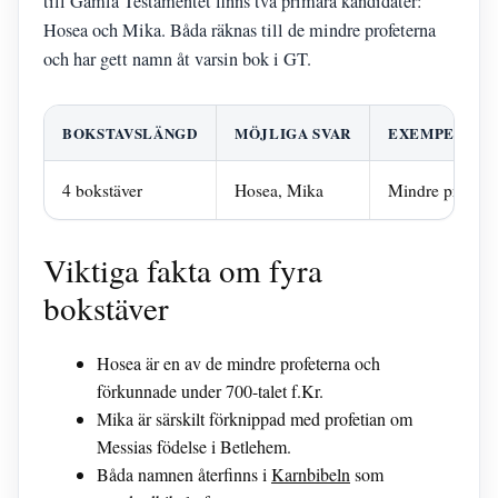
till Gamla Testamentet finns två primära kandidater:
Hosea och Mika. Båda räknas till de mindre profeterna
och har gett namn åt varsin bok i GT.
BOKSTAVSLÄNGD
MÖJLIGA SVAR
EXEMPELKAT
4 bokstäver
Hosea, Mika
Mindre profet
Viktiga fakta om fyra
bokstäver
Hosea är en av de mindre profeterna och
förkunnade under 700-talet f.Kr.
Mika är särskilt förknippad med profetian om
Messias födelse i Betlehem.
Båda namnen återfinns i
Karnbibeln
som