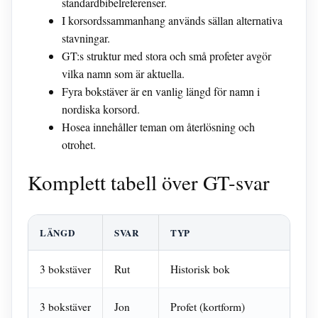
standardbibelreferenser.
I korsordssammanhang används sällan alternativa
stavningar.
GT:s struktur med stora och små profeter avgör
vilka namn som är aktuella.
Fyra bokstäver är en vanlig längd för namn i
nordiska korsord.
Hosea innehåller teman om återlösning och
otrohet.
Komplett tabell över GT-svar
LÄNGD
SVAR
TYP
BI
3 bokstäver
Rut
Historisk bok
Upk
3 bokstäver
Jon
Profet (kortform)
Jon