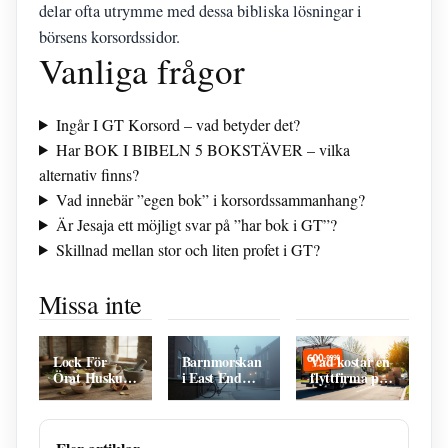
delar ofta utrymme med dessa bibliska lösningar i
börsens korsordssidor.
Vanliga frågor
Ingår I GT Korsord – vad betyder det?
Har BOK I BIBELN 5 BOKSTÄVER – vilka
alternativ finns?
Vad innebär ”egen bok” i korsordssammanhang?
Är Jesaja ett möjligt svar på ”har bok i GT”?
Skillnad mellan stor och liten profet i GT?
All I Want for
Varför får
Medlemmar
Christmas –
man artros?
av Sven-
Missa inte
historia och
Orsaker, kost,
Ingvars –
fakta
träning och
nuvarande
prevention
och historiska
Lock För
Barnmorskan
Vad kostar en
Örat Huskur
i East End
flyttfirma per
– Effektiv
säsong 13 på
timme? 600–
Lindring Vid
SVT Play –
900 kr efter
Förkylning
guide
RUT