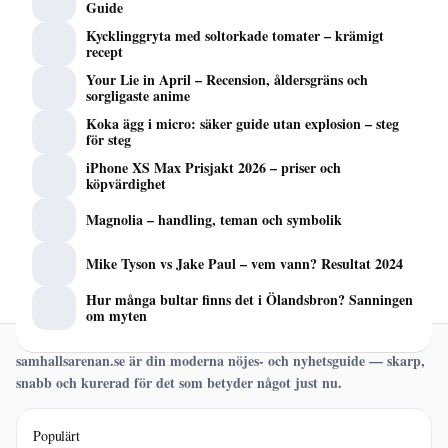
Guide
Kycklinggryta med soltorkade tomater – krämigt
recept
Your Lie in April – Recension, åldersgräns och
sorgligaste anime
Koka ägg i micro: säker guide utan explosion – steg
för steg
iPhone XS Max Prisjakt 2026 – priser och
köpvärdighet
Magnolia – handling, teman och symbolik
Mike Tyson vs Jake Paul – vem vann? Resultat 2024
Hur många bultar finns det i Ölandsbron? Sanningen
om myten
samhallsarenan.se är din moderna nöjes- och nyhetsguide — skarp,
snabb och kurerad för det som betyder något just nu.
Populärt