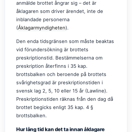
anmälde brottet ångrar sig – det är
åklagaren som driver ärendet, inte de
inblandade personerna
(
Åklagarmyndigheten
).
Den enda tidsgränsen som måste beaktas
vid förundersökning är brottets
preskriptionstid. Bestämmelserna om
preskription återfinns i 35 kap.
brottsbalken och beroende på brottets
svårighetsgrad är preskriptionstiden i
svensk lag 2, 5, 10 eller 15 år (Lawline).
Preskriptionstiden räknas från den dag då
brottet begicks enligt 35 kap. 4 §
brottsbalken.
Hur lång tid kan det ta innan åklagare