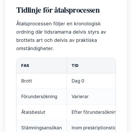
Tidlinje för åtalsprocessen
Åtalsprocessen följer en kronologisk
ordning där tidsramarna delvis styrs av
brottets art och delvis av praktiska
omständigheter.
FAS
TID
H
Brott
Dag 0
B
Förundersökning
Varierar
Å
Åtalsbeslut
Efter förundersökning
B
Stämningsansökan
Inom preskriptionstid
F