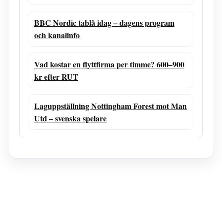
BBC Nordic tablå idag – dagens program
och kanalinfo
Vad kostar en flyttfirma per timme? 600–900
kr efter RUT
Laguppställning Nottingham Forest mot Man
Utd – svenska spelare