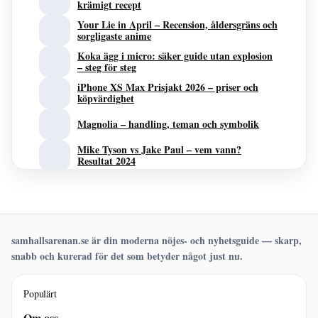
krämigt recept
Your Lie in April – Recension, åldersgräns och
sorgligaste anime
Koka ägg i micro: säker guide utan explosion
– steg för steg
iPhone XS Max Prisjakt 2026 – priser och
köpvärdighet
Magnolia – handling, teman och symbolik
Mike Tyson vs Jake Paul – vem vann?
Resultat 2024
Hur många bultar finns det i Ölandsbron?
Sanningen om myten
samhallsarenan.se är din moderna nöjes- och nyhetsguide — skarp,
snabb och kurerad för det som betyder något just nu.
Populärt
Om oss