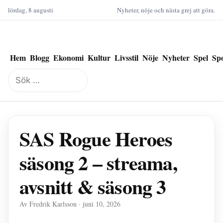
lördag, 8 augusti
Nyheter, nöje och nästa grej att göra.
Hem
Blogg
Ekonomi
Kultur
Livsstil
Nöje
Nyheter
Spel
Sp
Sök
efter:
SAS Rogue Heroes
säsong 2 – streama,
avsnitt & säsong 3
Av Fredrik Karlsson · juni 10, 2026