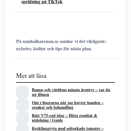
spridning på TikTok
På samhallsarenan.se samlar vi det viktigaste:
nyheter, kultur och tips för nästa plan.
Mer att läsa
Bamse och världens minsta äventyr – var du
ser filmen
Ont i fingrarna när jag knyter handen –
orsaker och behandling
Rätt V75-rad idag – Hitta resultat &
utdelning | Guide
Kycklinggryta med soltorkade tomater –