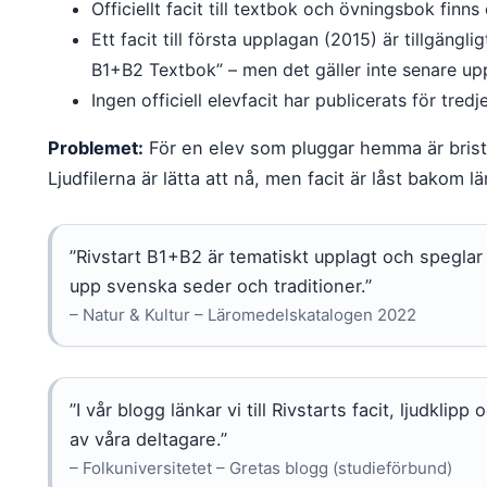
Officiellt facit till textbok och övningsbok finn
Ett facit till första upplagan (2015) är tillgängl
B1+B2 Textbok” – men det gäller inte senare up
Ingen officiell elevfacit har publicerats för tred
Problemet:
För en elev som pluggar hemma är briste
Ljudfilerna är lätta att nå, men facit är låst bakom lä
”Rivstart B1+B2 är tematiskt upplagt och spegla
upp svenska seder och traditioner.”
– Natur & Kultur – Läromedelskatalogen 2022
”I vår blogg länkar vi till Rivstarts facit, ljudklip
av våra deltagare.”
– Folkuniversitetet – Gretas blogg (studieförbund)