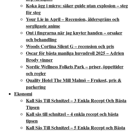
Koka ägg i micro: säker guide utan explosion – steg
för steg
Your Lie in April – Recension, åldersgräns och
sorgligaste anime
Ont i fingrarna när jag knyter handen – orsaker
och behandling
Woods Cortina Silent G – recension och pris
Oscar för bästa manliga huvudroll 2025 – Adrien
Brody vinner
Nordic Wellness Folkets Park – priser, öppettider
och regler
Quality Hotel The Mill Malmö – Frukost, pris &
parkering
Ekonomi
Kall Sås Till Schnitzel – 3 Enkla Recept Och Bästa
Tipsen
Kall sås till schnitzel – 4 enkla recept och bästa
tipsen
Kall Sås Till Schnitzel – 5 Enkla Recept och Bästa