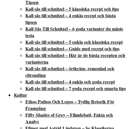
Tipsen
Kall sås till schnitzel – 5 klassiska recept och tips
Kall sås till schnitzel – 4 enkla recept och bästa
tipsen
Kall Sås Till Schnitzel – 6 goda varianter du måste
testa
Kall sås till schnitzel – 5 enkla och klassiska recept
Kall sås till schnitzel – Guide med recept och tips
Kall sås till schnitzel – Här är de bästa recepten och
varianterna
Kall sås till schnitzel – örtkräm, remoulad och
citrondipp
Kall sås till schnitzel – 4 enkla och goda recept
Kall sås till schnitzel – 7 goda recept och smarta tips
Kultur
Ethos Pathos Och Logos – Tydlig Retorik För
Framgång
Fifty Shades of Grey – Filmdebatt, Fakta och
Analys
Filmer med Astrid Lindgren – Se Klassikerna