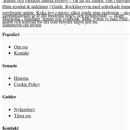
Bamse och världens minsta äventyr – var du ser filmen
Ont i fingrar
Hitta resultat & utdelning | Guide
Kycklinggryta med soltorkade tomat
sorgligaste anime
Koka ägg i micro: säker guide utan explosion – steg
samhallsarenan.se är din moderna nöjes- och nyhetsguide — skarp,
Magnolia – handling, teman och symbolik
Mike Tyson vs Jake Paul 
snabb och kurerad för det som betyder något just nu.
Sanningen om myten
Populärt
Om oss
Kontakt
Senaste
Historia
Cookie Policy
Guider
Nyhetsbrev
Tipsa oss
Kontakt