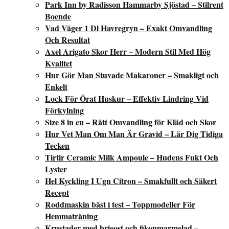
Park Inn by Radisson Hammarby Sjöstad – Stilrent
Boende
Vad Väger 1 Dl Havregryn – Exakt Omvandling
Och Resultat
Axel Arigato Skor Herr – Modern Stil Med Hög
Kvalitet
Hur Gör Man Stuvade Makaroner – Smakligt och
Enkelt
Lock För Örat Huskur – Effektiv Lindring Vid
Förkylning
Size 8 in eu – Rätt Omvandling för Kläd och Skor
Hur Vet Man Om Man Är Gravid – Lär Dig Tidiga
Tecken
Tirtir Ceramic Milk Ampoule – Hudens Fukt Och
Lyster
Hel Kyckling I Ugn Citron – Smakfullt och Säkert
Recept
Roddmaskin bäst i test – Toppmodeller För
Hemmaträning
Krustader med brieost och fikonmarmelad –