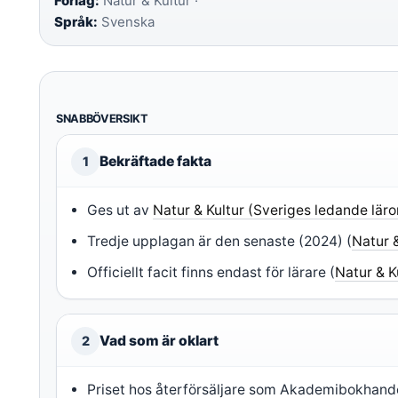
Förlag:
Natur & Kultur ·
Språk:
Svenska
SNABBÖVERSIKT
Bekräftade fakta
1
Ges ut av
Natur & Kultur (Sveriges ledande lär
Tredje upplagan är den senaste (2024) (
Natur 
Officiellt facit finns endast för lärare (
Natur & K
Vad som är oklart
2
Priset hos återförsäljare som Akademibokhande