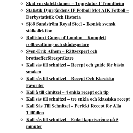
Skid vm stafett damer – Toppstatus I Trondheim
Statistik Djurgårdens IF Fotboll Mot AIK Fotboll –
Derbystatistik Och Historia
Sjöö Sandström Royal Steel – Ikonisk svensk
stålkollektion
Rollistan i Gangs of London – Komplett
rollbesättning och skådespelare
Sven-Erik Alhem – Rättsexpert och
brottsofferförespråkare
Kall sås till schnitzel – Recept och guide för bästa
smaken
Kall sås till schnitzel – Recept Och Klassiska
Favoriter
Kall å till chnitzel – 4 enkla recept och tip
Kall sås till schnitzel – tre enkla och klassiska recept
Kall Sås Till Schnitzel – Perfekt Recept för Alla
Tillfällen
Kall sås till schnitzel – Enkel kapriscrème på 5
minuter