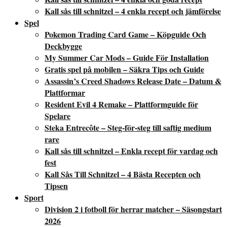
Kall sås till schnitzel – 4 enkla recept och jämförelse
Spel
Pokemon Trading Card Game – Köpguide Och
Deckbygge
My Summer Car Mods – Guide För Installation
Gratis spel på mobilen – Säkra Tips och Guide
Assassin’s Creed Shadows Release Date – Datum &
Plattformar
Resident Evil 4 Remake – Plattformguide för
Spelare
Steka Entrecôte – Steg-för-steg till saftig medium
rare
Kall sås till schnitzel – Enkla recept för vardag och
fest
Kall Sås Till Schnitzel – 4 Bästa Recepten och
Tipsen
Sport
Division 2 i fotboll för herrar matcher – Säsongstart
2026