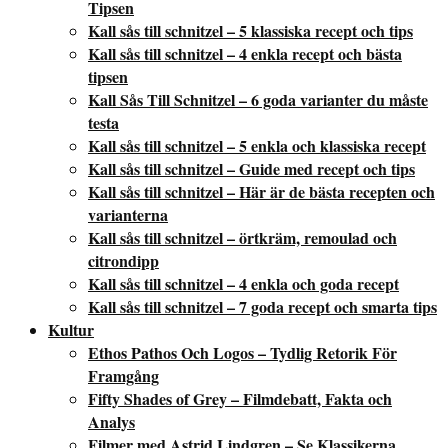
Tipsen
Kall sås till schnitzel – 5 klassiska recept och tips
Kall sås till schnitzel – 4 enkla recept och bästa
tipsen
Kall Sås Till Schnitzel – 6 goda varianter du måste
testa
Kall sås till schnitzel – 5 enkla och klassiska recept
Kall sås till schnitzel – Guide med recept och tips
Kall sås till schnitzel – Här är de bästa recepten och
varianterna
Kall sås till schnitzel – örtkräm, remoulad och
citrondipp
Kall sås till schnitzel – 4 enkla och goda recept
Kall sås till schnitzel – 7 goda recept och smarta tips
Kultur
Ethos Pathos Och Logos – Tydlig Retorik För
Framgång
Fifty Shades of Grey – Filmdebatt, Fakta och
Analys
Filmer med Astrid Lindgren – Se Klassikerna