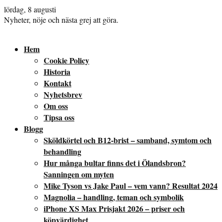
lördag, 8 augusti
Nyheter, nöje och nästa grej att göra.
Hem
Cookie Policy
Historia
Kontakt
Nyhetsbrev
Om oss
Tipsa oss
Blogg
Sköldkörtel och B12-brist – samband, symtom och
behandling
Hur många bultar finns det i Ölandsbron?
Sanningen om myten
Mike Tyson vs Jake Paul – vem vann? Resultat 2024
Magnolia – handling, teman och symbolik
iPhone XS Max Prisjakt 2026 – priser och
köpvärdighet