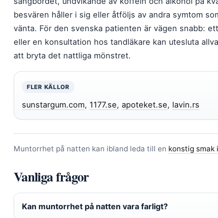
sängbordet, undvikande av koffein och alkohol på kv
besvären håller i sig eller åtföljs av andra symtom som
vänta. För den svenska patienten är vägen snabb: et
eller en konsultation hos tandläkare kan utesluta allv
att bryta det nattliga mönstret.
FLER KÄLLOR
sunstargum.com
,
1177.se
,
apoteket.se
,
lavin.rs
Muntorrhet på natten kan ibland leda till en
konstig smak
Vanliga frågor
Kan muntorrhet på natten vara farligt?