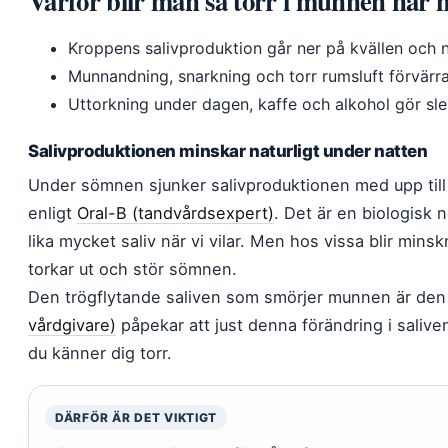
Varför blir man så torr i munnen när 
Kroppens salivproduktion går ner på kvällen och n
Munnandning, snarkning och torr rumsluft förvärra
Uttorkning under dagen, kaffe och alkohol gör sle
Salivproduktionen minskar naturligt under natten
Under sömnen sjunker salivproduktionen med upp till
enligt
Oral-B (tandvårdsexpert)
. Det är en biologisk 
lika mycket saliv när vi vilar. Men hos vissa blir min
torkar ut och stör sömnen.
Den trögflytande saliven som smörjer munnen är den 
vårdgivare)
påpekar att just denna förändring i saliv
du känner dig torr.
DÄRFÖR ÄR DET VIKTIGT