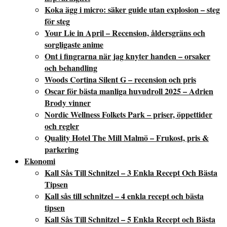
Koka ägg i micro: säker guide utan explosion – steg
för steg
Your Lie in April – Recension, åldersgräns och
sorgligaste anime
Ont i fingrarna när jag knyter handen – orsaker
och behandling
Woods Cortina Silent G – recension och pris
Oscar för bästa manliga huvudroll 2025 – Adrien
Brody vinner
Nordic Wellness Folkets Park – priser, öppettider
och regler
Quality Hotel The Mill Malmö – Frukost, pris &
parkering
Ekonomi
Kall Sås Till Schnitzel – 3 Enkla Recept Och Bästa
Tipsen
Kall sås till schnitzel – 4 enkla recept och bästa
tipsen
Kall Sås Till Schnitzel – 5 Enkla Recept och Bästa