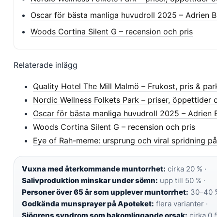
Oscar för bästa manliga huvudroll 2025 – Adrien B
Woods Cortina Silent G – recension och pris
Relaterade inlägg
Quality Hotel The Mill Malmö – Frukost, pris & par
Nordic Wellness Folkets Park – priser, öppettider 
Oscar för bästa manliga huvudroll 2025 – Adrien 
Woods Cortina Silent G – recension och pris
Eye of Rah-meme: ursprung och viral spridning på
Vuxna med återkommande muntorrhet:
cirka 20 % ·
Salivproduktion minskar under sömn:
upp till 50 % ·
Personer över 65 år som upplever muntorrhet:
30–40 %
Godkända munsprayer på Apoteket:
flera varianter ·
Sjögrens syndrom som bakomliggande orsak:
cirka 0,