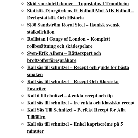
Skid vm stafett damer – Toppstatus I Trondheim
Statistik Djurgårdens IF Fotboll Mot AIK Fotboll –
Derbystatistik Och Historia
Sjöö Sandström Royal Steel – Ikonisk svensk
stålkollektion
Rollistan i Gangs of London – Komplett
rollbesättning och skådespelare
Sven-Erik Alhem – Rättsexpert och
brottsofferförespråkare
Kall sås till schnitzel – Recept och guide för bästa
smaken
Kall sås till schnitzel – Recept Och Klassiska
Favoriter
Kall å till chnitzel – 4 enkla recept och tip
Kall sås till schnitzel – tre enkla och klassiska recept
Kall Sås Till Schnitzel – Perfekt Recept för Alla
Tillfällen
Kall sås till schnitzel – Enkel kapriscrème på 5
minuter