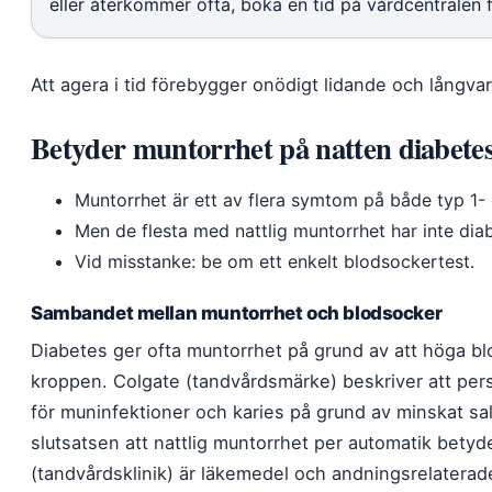
eller återkommer ofta, boka en tid på vårdcentralen f
Att agera i tid förebygger onödigt lidande och långva
Betyder muntorrhet på natten diabete
Muntorrhet är ett av flera symtom på både typ 1-
Men de flesta med nattlig muntorrhet har inte diab
Vid misstanke: be om ett enkelt blodsockertest.
Sambandet mellan muntorrhet och blodsocker
Diabetes ger ofta muntorrhet på grund av att höga bl
kroppen. Colgate (tandvårdsmärke) beskriver att per
för muninfektioner och karies på grund av minskat sal
slutsatsen att nattlig muntorrhet per automatik betyd
(tandvårdsklinik) är läkemedel och andningsrelaterad