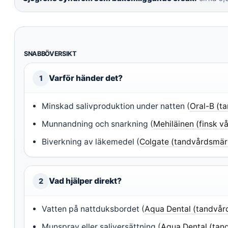
SNABBÖVERSIKT
Varför händer det?
1
Minskad salivproduktion under natten (
Oral-B (t
Munnandning och snarkning (
Mehiläinen (finsk v
Biverkning av läkemedel (
Colgate (tandvårdsmär
Vad hjälper direkt?
2
Vatten på nattduksbordet (
Aqua Dental (tandvård
Munspray eller saliversättning (
Aqua Dental (tand