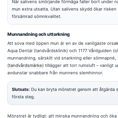
När salivens smörjande förmåga faller bort under na
mun extra utsatta. Utan salivens skydd ökar risken f
försämrad sömnkvalitet.
Munnandning och uttorkning
Att sova med öppen mun är en av de vanligaste orsake
Aqua Dental (tandvårdsklinik) och 1177 Vårdguiden (off
munnandning, särskilt vid snarkning eller sömnapné, 
(tandvårdsmärke)
tillägger att torr rumsluft – vanligt 
avdunstar snabbare från munnens slemhinnor.
Slutsats:
Du kan bryta mönstret genom att åtgärda 
första steg.
Mönstret är tydligt: att minska munnandning och öka lu