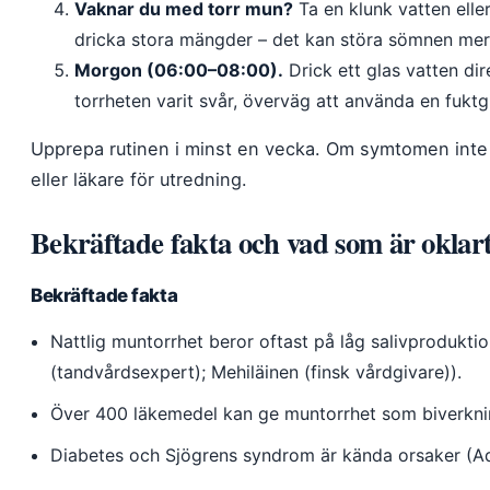
Vaknar du med torr mun?
Ta en klunk vatten elle
dricka stora mängder – det kan störa sömnen mer
Morgon (06:00–08:00).
Drick ett glas vatten di
torrheten varit svår, överväg att använda en fukt
Upprepa rutinen i minst en vecka. Om symtomen inte 
eller läkare för utredning.
Bekräftade fakta och vad som är oklar
Bekräftade fakta
Nattlig muntorrhet beror oftast på låg salivprodukt
(tandvårdsexpert); Mehiläinen (finsk vårdgivare)).
Över 400 läkemedel kan ge muntorrhet som biverkni
Diabetes och Sjögrens syndrom är kända orsaker (Aqu