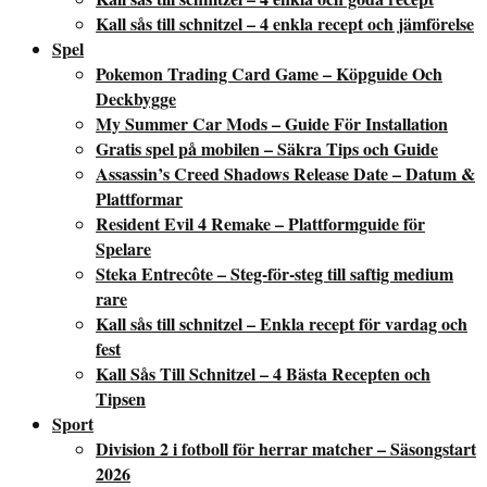
Kall sås till schnitzel – 4 enkla recept och jämförelse
Spel
Pokemon Trading Card Game – Köpguide Och
Deckbygge
My Summer Car Mods – Guide För Installation
Gratis spel på mobilen – Säkra Tips och Guide
Assassin’s Creed Shadows Release Date – Datum &
Plattformar
Resident Evil 4 Remake – Plattformguide för
Spelare
Steka Entrecôte – Steg-för-steg till saftig medium
rare
Kall sås till schnitzel – Enkla recept för vardag och
fest
Kall Sås Till Schnitzel – 4 Bästa Recepten och
Tipsen
Sport
Division 2 i fotboll för herrar matcher – Säsongstart
2026