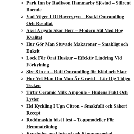
Park Inn by Radisson Hammarby Sjöstad – Stilrent
Boende
Vad Väger 1 Dl Havregryn – Exakt Omvandling
Och Resultat
Axel Arigato Skor Herr – Modern Stil Med Hög
Kvalitet
Hur Gör Man Stuvade Makaroner – Smakligt och
Enkelt
Lock För Örat Huskur – Effektiv Lindring Vid
Förkylning
Size 8 in eu – Rätt Omvandling för Kläd och Skor
Hur Vet Man Om Man Är Gravid – Lär Dig Tidiga
Tecken
Tirtir Ceramic Milk Ampoule – Hudens Fukt Och
Lyster
Hel Kyckling I Ugn Citron – Smakfullt och Säkert
Recept
Roddmaskin bäst i test – Toppmodeller För
Hemmaträning
Krustader med brieost och fikonmarmelad –