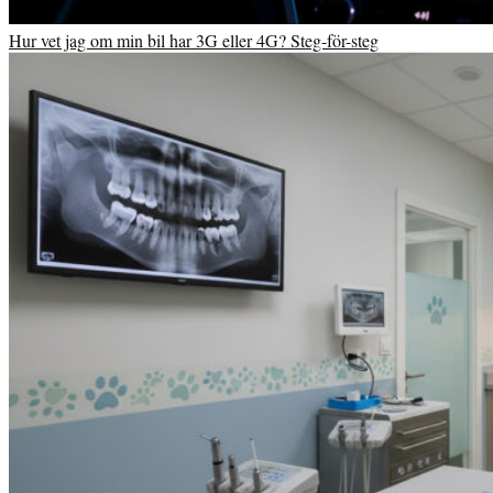
Hur vet jag om min bil har 3G eller 4G? Steg-för-steg