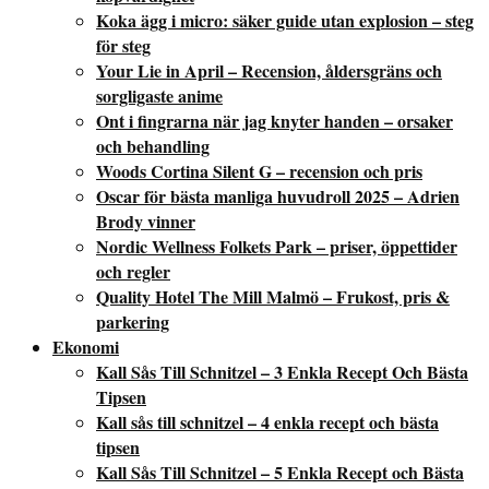
Koka ägg i micro: säker guide utan explosion – steg
för steg
Your Lie in April – Recension, åldersgräns och
sorgligaste anime
Ont i fingrarna när jag knyter handen – orsaker
och behandling
Woods Cortina Silent G – recension och pris
Oscar för bästa manliga huvudroll 2025 – Adrien
Brody vinner
Nordic Wellness Folkets Park – priser, öppettider
och regler
Quality Hotel The Mill Malmö – Frukost, pris &
parkering
Ekonomi
Kall Sås Till Schnitzel – 3 Enkla Recept Och Bästa
Tipsen
Kall sås till schnitzel – 4 enkla recept och bästa
tipsen
Kall Sås Till Schnitzel – 5 Enkla Recept och Bästa