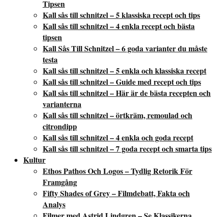
Tipsen
Kall sås till schnitzel – 5 klassiska recept och tips
Kall sås till schnitzel – 4 enkla recept och bästa
tipsen
Kall Sås Till Schnitzel – 6 goda varianter du måste
testa
Kall sås till schnitzel – 5 enkla och klassiska recept
Kall sås till schnitzel – Guide med recept och tips
Kall sås till schnitzel – Här är de bästa recepten och
varianterna
Kall sås till schnitzel – örtkräm, remoulad och
citrondipp
Kall sås till schnitzel – 4 enkla och goda recept
Kall sås till schnitzel – 7 goda recept och smarta tips
Kultur
Ethos Pathos Och Logos – Tydlig Retorik För
Framgång
Fifty Shades of Grey – Filmdebatt, Fakta och
Analys
Filmer med Astrid Lindgren – Se Klassikerna