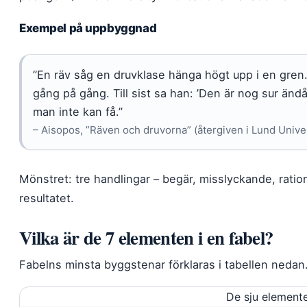
Exempel på uppbyggnad
”En räv såg en druvklase hänga högt upp i en gre
gång på gång. Till sist sa han: ’Den är nog sur änd
man inte kan få.”
– Aisopos, ”Räven och druvorna” (återgiven i Lund Univer
Mönstret: tre handlingar – begär, misslyckande, ratio
resultatet.
Vilka är de 7 elementen i en fabel?
Fabelns minsta byggstenar förklaras i tabellen nedan
De sju elemente