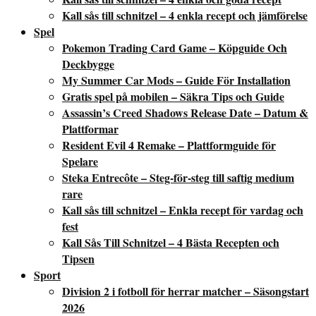
Kall sås till schnitzel – 4 enkla recept och jämförelse
Spel
Pokemon Trading Card Game – Köpguide Och
Deckbygge
My Summer Car Mods – Guide För Installation
Gratis spel på mobilen – Säkra Tips och Guide
Assassin’s Creed Shadows Release Date – Datum &
Plattformar
Resident Evil 4 Remake – Plattformguide för
Spelare
Steka Entrecôte – Steg-för-steg till saftig medium
rare
Kall sås till schnitzel – Enkla recept för vardag och
fest
Kall Sås Till Schnitzel – 4 Bästa Recepten och
Tipsen
Sport
Division 2 i fotboll för herrar matcher – Säsongstart
2026