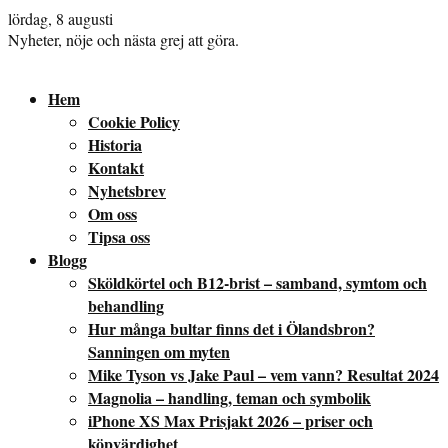
lördag, 8 augusti
Nyheter, nöje och nästa grej att göra.
Hem
Cookie Policy
Historia
Kontakt
Nyhetsbrev
Om oss
Tipsa oss
Blogg
Sköldkörtel och B12-brist – samband, symtom och
behandling
Hur många bultar finns det i Ölandsbron?
Sanningen om myten
Mike Tyson vs Jake Paul – vem vann? Resultat 2024
Magnolia – handling, teman och symbolik
iPhone XS Max Prisjakt 2026 – priser och
köpvärdighet