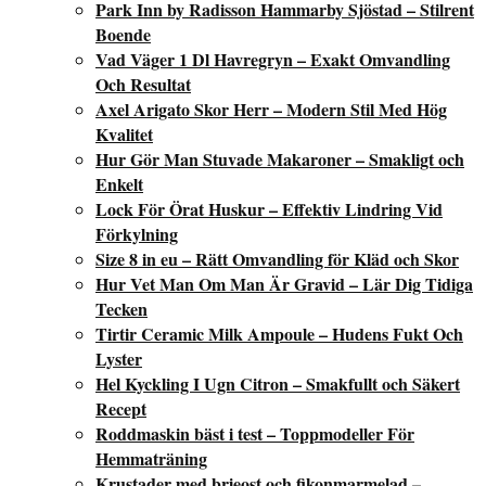
Park Inn by Radisson Hammarby Sjöstad – Stilrent
Boende
Vad Väger 1 Dl Havregryn – Exakt Omvandling
Och Resultat
Axel Arigato Skor Herr – Modern Stil Med Hög
Kvalitet
Hur Gör Man Stuvade Makaroner – Smakligt och
Enkelt
Lock För Örat Huskur – Effektiv Lindring Vid
Förkylning
Size 8 in eu – Rätt Omvandling för Kläd och Skor
Hur Vet Man Om Man Är Gravid – Lär Dig Tidiga
Tecken
Tirtir Ceramic Milk Ampoule – Hudens Fukt Och
Lyster
Hel Kyckling I Ugn Citron – Smakfullt och Säkert
Recept
Roddmaskin bäst i test – Toppmodeller För
Hemmaträning
Krustader med brieost och fikonmarmelad –