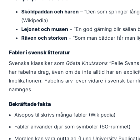
Sköldpaddan och haren
– ”Den som springer lång
(Wikipedia)
Lejonet och musen
– ”En god gärning blir sällan
Räven och storken
– ”Som man bäddar får man lig
Fabler i svensk litteratur
Svenska klassiker som
Gösta Knutssons
”Pelle Svans
har fabelns drag, även om de inte alltid har en explic
Implikationen: Fabelns arv lever vidare i svensk barnl
namnges.
Bekräftade fakta
Aisopos tillskrivs många fabler (Wikipedia)
Fabler använder djur som symboler (SO-rummet)
Moralen kan vara outtalad (Lund University Publicati