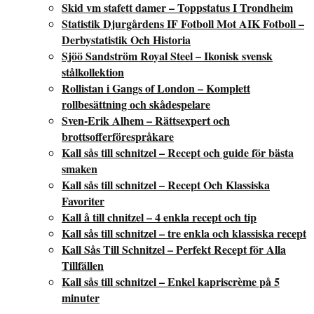
Skid vm stafett damer – Toppstatus I Trondheim
Statistik Djurgårdens IF Fotboll Mot AIK Fotboll –
Derbystatistik Och Historia
Sjöö Sandström Royal Steel – Ikonisk svensk
stålkollektion
Rollistan i Gangs of London – Komplett
rollbesättning och skådespelare
Sven-Erik Alhem – Rättsexpert och
brottsofferförespråkare
Kall sås till schnitzel – Recept och guide för bästa
smaken
Kall sås till schnitzel – Recept Och Klassiska
Favoriter
Kall å till chnitzel – 4 enkla recept och tip
Kall sås till schnitzel – tre enkla och klassiska recept
Kall Sås Till Schnitzel – Perfekt Recept för Alla
Tillfällen
Kall sås till schnitzel – Enkel kapriscrème på 5
minuter