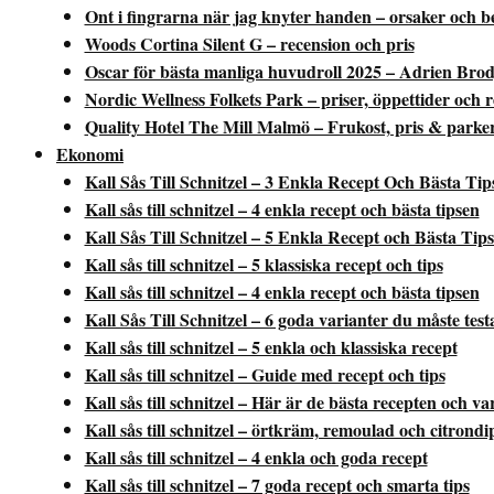
Ont i fingrarna när jag knyter handen – orsaker och 
Woods Cortina Silent G – recension och pris
Oscar för bästa manliga huvudroll 2025 – Adrien Brod
Nordic Wellness Folkets Park – priser, öppettider och r
Quality Hotel The Mill Malmö – Frukost, pris & parke
Ekonomi
Kall Sås Till Schnitzel – 3 Enkla Recept Och Bästa Tip
Kall sås till schnitzel – 4 enkla recept och bästa tipsen
Kall Sås Till Schnitzel – 5 Enkla Recept och Bästa Tip
Kall sås till schnitzel – 5 klassiska recept och tips
Kall sås till schnitzel – 4 enkla recept och bästa tipsen
Kall Sås Till Schnitzel – 6 goda varianter du måste test
Kall sås till schnitzel – 5 enkla och klassiska recept
Kall sås till schnitzel – Guide med recept och tips
Kall sås till schnitzel – Här är de bästa recepten och v
Kall sås till schnitzel – örtkräm, remoulad och citrondi
Kall sås till schnitzel – 4 enkla och goda recept
Kall sås till schnitzel – 7 goda recept och smarta tips