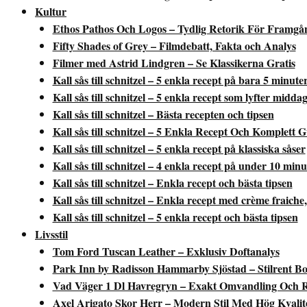
Kultur
Ethos Pathos Och Logos – Tydlig Retorik För Framgå
Fifty Shades of Grey – Filmdebatt, Fakta och Analys
Filmer med Astrid Lindgren – Se Klassikerna Gratis
Kall sås till schnitzel – 5 enkla recept på bara 5 minute
Kall sås till schnitzel – 5 enkla recept som lyfter midda
Kall sås till schnitzel – Bästa recepten och tipsen
Kall sås till schnitzel – 5 Enkla Recept Och Komplett 
Kall sås till schnitzel – 5 enkla recept på klassiska såser
Kall sås till schnitzel – 4 enkla recept på under 10 minu
Kall sås till schnitzel – Enkla recept och bästa tipsen
Kall sås till schnitzel – Enkla recept med crème fraiche
Kall sås till schnitzel – 5 enkla recept och bästa tipsen
Livsstil
Tom Ford Tuscan Leather – Exklusiv Doftanalys
Park Inn by Radisson Hammarby Sjöstad – Stilrent B
Vad Väger 1 Dl Havregryn – Exakt Omvandling Och R
Axel Arigato Skor Herr – Modern Stil Med Hög Kvalit