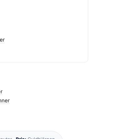
er
er
nner