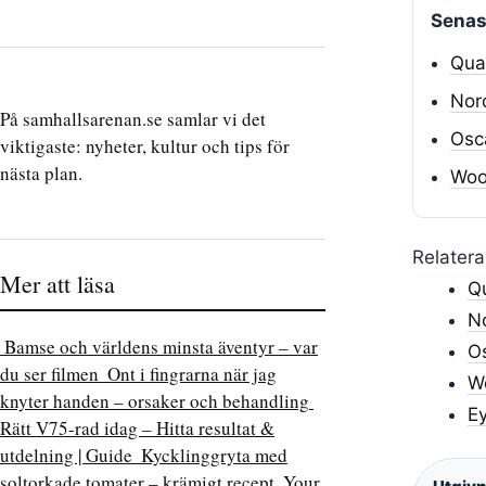
Senast
Qual
Nord
På samhallsarenan.se samlar vi det
Osc
viktigaste: nyheter, kultur och tips för
nästa plan.
Wood
Relatera
Mer att läsa
Qu
No
Bamse och världens minsta äventyr – var
Os
du ser filmen
Ont i fingrarna när jag
Wo
knyter handen – orsaker och behandling
Ey
Rätt V75-rad idag – Hitta resultat &
utdelning | Guide
Kycklinggryta med
soltorkade tomater – krämigt recept
Your