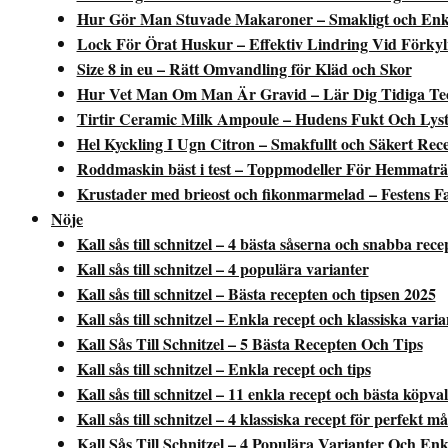
Hur Gör Man Stuvade Makaroner – Smakligt och Enk
Lock För Örat Huskur – Effektiv Lindring Vid Förkyl
Size 8 in eu – Rätt Omvandling för Kläd och Skor
Hur Vet Man Om Man Är Gravid – Lär Dig Tidiga Te
Tirtir Ceramic Milk Ampoule – Hudens Fukt Och Lyst
Hel Kyckling I Ugn Citron – Smakfullt och Säkert Rec
Roddmaskin bäst i test – Toppmodeller För Hemmaträ
Krustader med brieost och fikonmarmelad – Festens Fa
Nöje
Kall sås till schnitzel – 4 bästa såserna och snabba rece
Kall sås till schnitzel – 4 populära varianter
Kall sås till schnitzel – Bästa recepten och tipsen 2025
Kall sås till schnitzel – Enkla recept och klassiska varia
Kall Sås Till Schnitzel – 5 Bästa Recepten Och Tips
Kall sås till schnitzel – Enkla recept och tips
Kall sås till schnitzel – 11 enkla recept och bästa köpva
Kall sås till schnitzel – 4 klassiska recept för perfekt må
Kall Sås Till Schnitzel – 4 Populära Varianter Och En