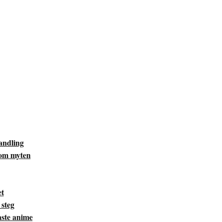
andling
 om myten
et
 steg
aste anime