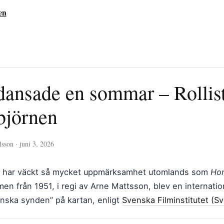
en
ansade en sommar – Rollist
björnen
sson · juni 3, 2026
er har väckt så mycket uppmärksamhet utomlands som
Ho
men från 1951, i regi av Arne Mattsson, blev en internati
nska synden” på kartan, enligt
Svenska Filminstitutet (Sve