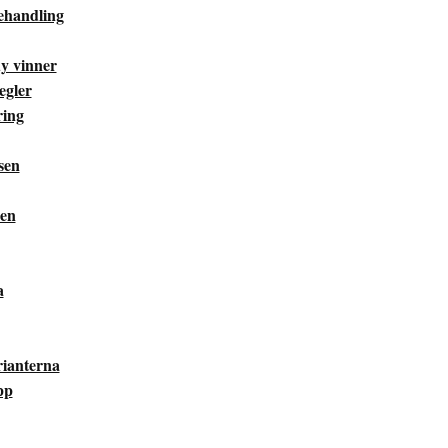
behandling
y vinner
egler
ring
sen
sen
a
arianterna
pp