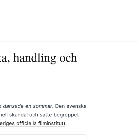
a, handling och
n dansade en sommar
. Den svenska
onell skandal och satte begreppet
riges officiella filminstitut)
.