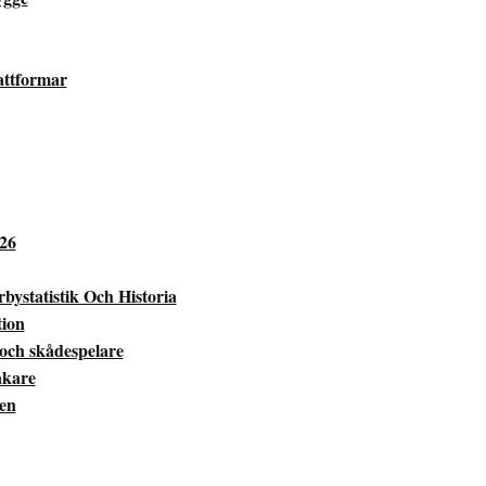
attformar
026
bystatistik Och Historia
tion
 och skådespelare
åkare
ken