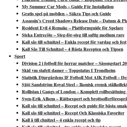
My Summer Car Mods – Guide För Installation
Gratis spel på mobilen – Säkra Tips och Guide
Assassin’s Creed Shadows Release Date – Datum & Pl
Resident Evil 4 Remake – Plattformguide för Spelare
Steka Entrecôte – Steg-för-steg till saftig medium rare
Kall sås till schnitzel – Enkla recept för vardag och fest
Kall Sås Till Schnitzel – 4 Bästa Recepten och Tipsen
Sport
Division 2 i fotboll för herrar matcher – Säsongstart 2
Skid vm stafett damer – Toppstatus I Trondheim
Statistik Djurgårdens IF Fotboll Mot AIK Fotboll – Der
Sjöö Sandström Royal Steel – Ikonisk svensk stålkollek
Rollistan i Gangs of London – Komplett rollbesättning
Sven-Erik Alhem – Rättsexpert och brottsofferförespr
Kall sås till schnitzel – Recept och guide för bästa sma
Kall sås till schnitzel – Recept Och Klassiska Favoriter
Kall å till chnitzel – 4 enkla recept och tip
Kall sås till schnitzel – tre enkla och klassiska recept