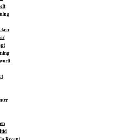
elt
ning
cken
er
ept
ning
vorit
pt
nter
len
ltid
kla Recept