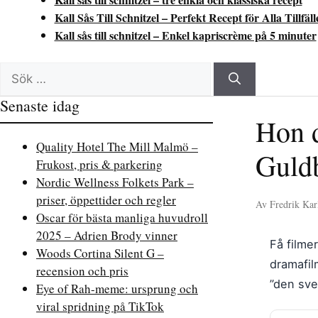
Kall Sås Till Schnitzel – Perfekt Recept för Alla Tillfäll
Kall sås till schnitzel – Enkel kapriscrème på 5 minuter
Sök
efter:
Senaste idag
Hon d
Quality Hotel The Mill Malmö –
Guld
Frukost, pris & parkering
Nordic Wellness Folkets Park –
priser, öppettider och regler
Av Fredrik Karl
Oscar för bästa manliga huvudroll
2025 – Adrien Brody vinner
Få film
Woods Cortina Silent G –
dramafil
recension och pris
”den sve
Eye of Rah-meme: ursprung och
viral spridning på TikTok