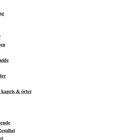
ng
r
gen
Guide
ter
, kapris & örter
oende
esultat
et