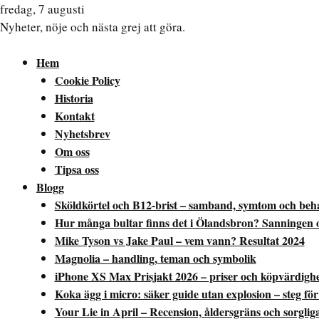
fredag, 7 augusti
Nyheter, nöje och nästa grej att göra.
Hem
Cookie Policy
Historia
Kontakt
Nyhetsbrev
Om oss
Tipsa oss
Blogg
Sköldkörtel och B12-brist – samband, symtom och beh
Hur många bultar finns det i Ölandsbron? Sanningen
Mike Tyson vs Jake Paul – vem vann? Resultat 2024
Magnolia – handling, teman och symbolik
iPhone XS Max Prisjakt 2026 – priser och köpvärdigh
Koka ägg i micro: säker guide utan explosion – steg för
Your Lie in April – Recension, åldersgräns och sorglig