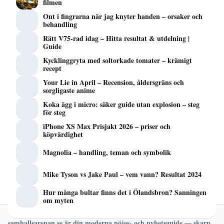
filmen
Ont i fingrarna när jag knyter handen – orsaker och
behandling
Rätt V75-rad idag – Hitta resultat & utdelning |
Guide
Kycklinggryta med soltorkade tomater – krämigt
recept
Your Lie in April – Recension, åldersgräns och
sorgligaste anime
Koka ägg i micro: säker guide utan explosion – steg
för steg
iPhone XS Max Prisjakt 2026 – priser och
köpvärdighet
Magnolia – handling, teman och symbolik
Mike Tyson vs Jake Paul – vem vann? Resultat 2024
Hur många bultar finns det i Ölandsbron? Sanningen
om myten
samhallsarenan.se är din moderna nöjes- och nyhetsguide — skarp,