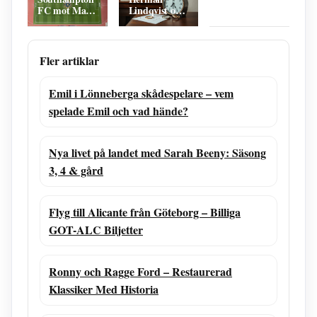
träning
FC mot Man
Lindqvist och
City
Liliana
laguppställning
Komorowska
– Stabil
– ålder, barn,
Defensiv
relation
Fler artiklar
Emil i Lönneberga skådespelare – vem
spelade Emil och vad hände?
Nya livet på landet med Sarah Beeny: Säsong
3, 4 & gård
Flyg till Alicante från Göteborg – Billiga
GOT-ALC Biljetter
Ronny och Ragge Ford – Restaurerad
Klassiker Med Historia