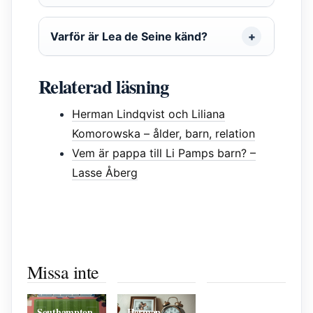
Varför är Lea de Seine känd?
Relaterad läsning
Herman Lindqvist och Liliana
Komorowska – ålder, barn, relation
Vem är pappa till Li Pamps barn? –
Lasse Åberg
Få bort
Filmer med
Fifty Shades
magen på 2
diane lane –
of Grey –
Missa inte
Vad kostar en
veckor –
Tidlösa Roller
Filmdebatt,
flyttfirma per
Realistisk
Och
Fakta och
timme? Priser
guide med
Framgång
Analys
efter RUT
kost och
Southampton
Herman