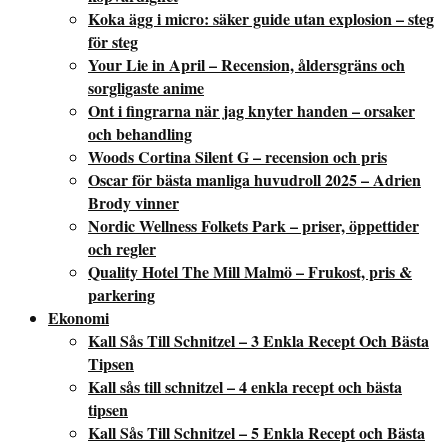
Koka ägg i micro: säker guide utan explosion – steg
för steg
Your Lie in April – Recension, åldersgräns och
sorgligaste anime
Ont i fingrarna när jag knyter handen – orsaker
och behandling
Woods Cortina Silent G – recension och pris
Oscar för bästa manliga huvudroll 2025 – Adrien
Brody vinner
Nordic Wellness Folkets Park – priser, öppettider
och regler
Quality Hotel The Mill Malmö – Frukost, pris &
parkering
Ekonomi
Kall Sås Till Schnitzel – 3 Enkla Recept Och Bästa
Tipsen
Kall sås till schnitzel – 4 enkla recept och bästa
tipsen
Kall Sås Till Schnitzel – 5 Enkla Recept och Bästa