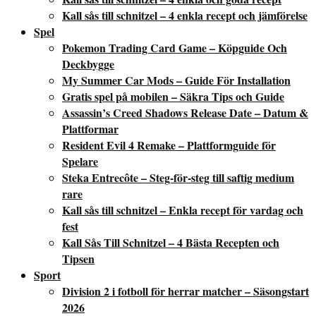
Kall sås till schnitzel – 4 enkla recept och jämförelse
Spel
Pokemon Trading Card Game – Köpguide Och
Deckbygge
My Summer Car Mods – Guide För Installation
Gratis spel på mobilen – Säkra Tips och Guide
Assassin’s Creed Shadows Release Date – Datum &
Plattformar
Resident Evil 4 Remake – Plattformguide för
Spelare
Steka Entrecôte – Steg-för-steg till saftig medium
rare
Kall sås till schnitzel – Enkla recept för vardag och
fest
Kall Sås Till Schnitzel – 4 Bästa Recepten och
Tipsen
Sport
Division 2 i fotboll för herrar matcher – Säsongstart
2026