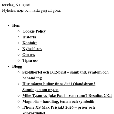
torsdag, 6 augusti
Nyheter, nöje och nästa grej att göra.
Hem
Cookie Policy
Historia
Kontakt
Nyhetsbrev
Om oss
Tipsa oss
Blogg
Sköldkörtel och B12-brist – samband, symtom och
behandling
Hur många bultar finns det i Ölandsbron?
Sanningen om myten
Mike Tyson vs Jake Paul – vem vann? Resultat 2024
Magnolia – handling, teman och symbolik
iPhone XS Max Prisjakt 2026 – priser och
köpvärdighet