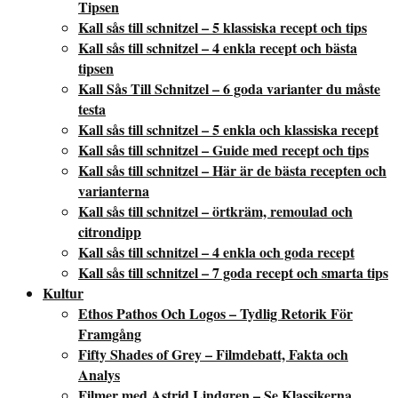
Tipsen
Kall sås till schnitzel – 5 klassiska recept och tips
Kall sås till schnitzel – 4 enkla recept och bästa
tipsen
Kall Sås Till Schnitzel – 6 goda varianter du måste
testa
Kall sås till schnitzel – 5 enkla och klassiska recept
Kall sås till schnitzel – Guide med recept och tips
Kall sås till schnitzel – Här är de bästa recepten och
varianterna
Kall sås till schnitzel – örtkräm, remoulad och
citrondipp
Kall sås till schnitzel – 4 enkla och goda recept
Kall sås till schnitzel – 7 goda recept och smarta tips
Kultur
Ethos Pathos Och Logos – Tydlig Retorik För
Framgång
Fifty Shades of Grey – Filmdebatt, Fakta och
Analys
Filmer med Astrid Lindgren – Se Klassikerna