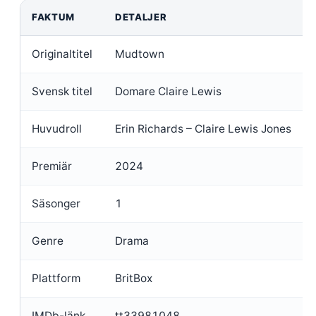
FAKTUM
DETALJER
Originaltitel
Mudtown
Svensk titel
Domare Claire Lewis
Huvudroll
Erin Richards – Claire Lewis Jones
Premiär
2024
Säsonger
1
Genre
Drama
Plattform
BritBox
IMDb-länk
tt33981048