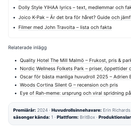
Dolly Style YIHAA lyrics – text, medlemmar och fa
Joico K-Pak – Är det bra för håret? Guide och jämf
Filmer med John Travolta – lista och fakta
Relaterade inlägg
Quality Hotel The Mill Malmö – Frukost, pris & par
Nordic Wellness Folkets Park – priser, öppettider 
Oscar för bästa manliga huvudroll 2025 – Adrien 
Woods Cortina Silent G – recension och pris
Eye of Rah-meme: ursprung och viral spridning på
Premiärår:
2024 ·
Huvudrollsinnehavare:
Erin Richards
säsonger kända:
1 ·
Plattform:
BritBox ·
Produktionsla