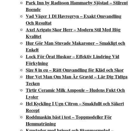
Park Inn by Radisson Hammarby Sjöstad – Stilrent
Boende
Vad Väger 1 Dl Havregryn – Exakt Omvandling
Och Resultat
Axel Arigato Skor Herr – Modern Stil Med Hög
Kvalitet
Hur Gör Man Stuvade Makaroner – Smakligt och
Enkelt
Lock För Örat Huskur – Effektiv Lindring Vid
Förkylning
Size 8 in eu – Rätt Omvandling för Kläd och Skor
Hur Vet Man Om Man Är Gravid – Lär Dig Tidiga
Tecken
Tirtir Ceramic Milk Ampoule – Hudens Fukt Och
Lyster
Hel Kyckling I Ugn Citron – Smakfullt och Säkert
Recept
Roddmaskin bäst i test – Toppmodeller För
Hemmaträning
Krustader med brieost och fikonmarmelad –