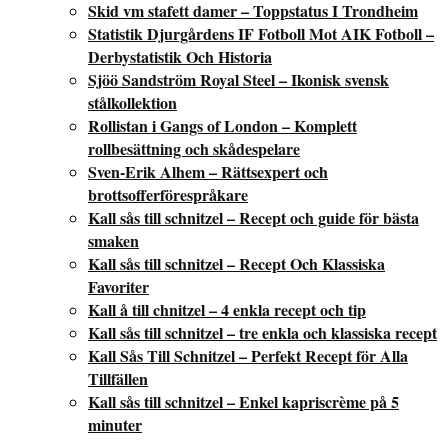
Skid vm stafett damer – Toppstatus I Trondheim
Statistik Djurgårdens IF Fotboll Mot AIK Fotboll –
Derbystatistik Och Historia
Sjöö Sandström Royal Steel – Ikonisk svensk
stålkollektion
Rollistan i Gangs of London – Komplett
rollbesättning och skådespelare
Sven-Erik Alhem – Rättsexpert och
brottsofferförespråkare
Kall sås till schnitzel – Recept och guide för bästa
smaken
Kall sås till schnitzel – Recept Och Klassiska
Favoriter
Kall å till chnitzel – 4 enkla recept och tip
Kall sås till schnitzel – tre enkla och klassiska recept
Kall Sås Till Schnitzel – Perfekt Recept för Alla
Tillfällen
Kall sås till schnitzel – Enkel kapriscrème på 5
minuter