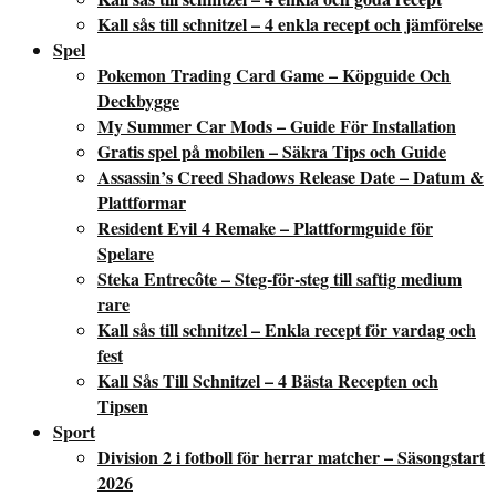
Kall sås till schnitzel – 4 enkla recept och jämförelse
Spel
Pokemon Trading Card Game – Köpguide Och
Deckbygge
My Summer Car Mods – Guide För Installation
Gratis spel på mobilen – Säkra Tips och Guide
Assassin’s Creed Shadows Release Date – Datum &
Plattformar
Resident Evil 4 Remake – Plattformguide för
Spelare
Steka Entrecôte – Steg-för-steg till saftig medium
rare
Kall sås till schnitzel – Enkla recept för vardag och
fest
Kall Sås Till Schnitzel – 4 Bästa Recepten och
Tipsen
Sport
Division 2 i fotboll för herrar matcher – Säsongstart
2026