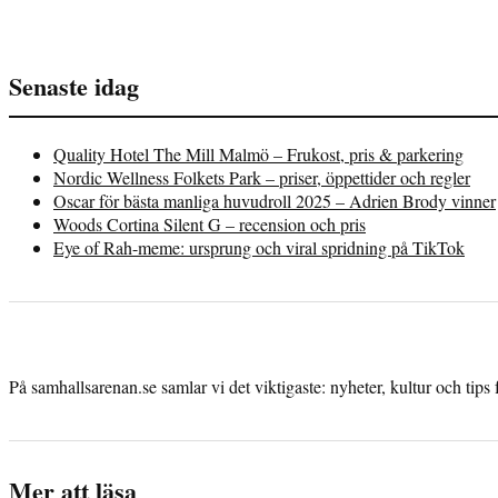
Senaste idag
Quality Hotel The Mill Malmö – Frukost, pris & parkering
Nordic Wellness Folkets Park – priser, öppettider och regler
Oscar för bästa manliga huvudroll 2025 – Adrien Brody vinner
Woods Cortina Silent G – recension och pris
Eye of Rah-meme: ursprung och viral spridning på TikTok
På samhallsarenan.se samlar vi det viktigaste: nyheter, kultur och tips 
Mer att läsa