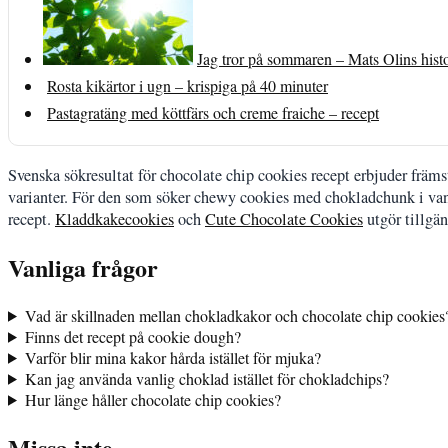
Jag tror på sommaren – Mats Olins histo
Rosta kikärtor i ugn – krispiga på 40 minuter
Pastagratäng med köttfärs och creme fraiche – recept
Svenska sökresultat för chocolate chip cookies recept erbjuder frä
varianter. För den som söker chewy cookies med chokladchunk i vani
recept.
Kladdkakecookies
och
Cute Chocolate Cookies
utgör tillgä
Vanliga frågor
Vad är skillnaden mellan chokladkakor och chocolate chip cookies
Finns det recept på cookie dough?
Varför blir mina kakor hårda istället för mjuka?
Kan jag använda vanlig choklad istället för chokladchips?
Hur länge håller chocolate chip cookies?
Missa inte