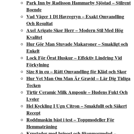
Park Inn by Radisson Hammarby Sjöstad – Stilrent
Boende
Vad Väger 1 Dl Havregryn – Exakt Omvandling
Och Resultat
Axel Arigato Skor Herr – Modern Stil Med Hög
Kvalitet
Hur Gör Man Stuvade Makaroner – Smakligt och
Enkelt
Lock För Örat Huskur – Effektiv Lindring Vid
Förkylning
Size 8 in eu – Rätt Omvandling för Kläd och Skor
Hur Vet Man Om Man Är Gravid – Lär Dig Tidiga
Tecken
Tirtir Ceramic Milk Ampoule – Hudens Fukt Och
Lyster
Hel Kyckling I Ugn Citron – Smakfullt och Säkert
Recept
Roddmaskin bäst i test – Toppmodeller För
Hemmaträning
Krustader med brieost och fikonmarmelad –