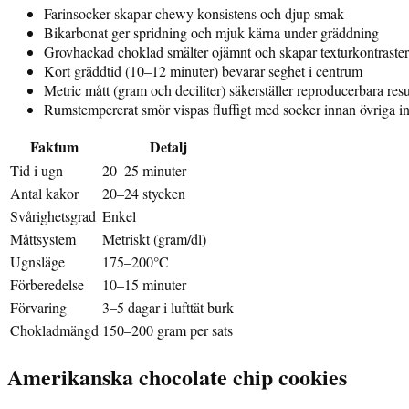
Farinsocker skapar chewy konsistens och djup smak
Bikarbonat ger spridning och mjuk kärna under gräddning
Grovhackad choklad smälter ojämnt och skapar texturkontraster
Kort gräddtid (10–12 minuter) bevarar seghet i centrum
Metric mått (gram och deciliter) säkerställer reproducerbara resu
Rumstempererat smör vispas fluffigt med socker innan övriga ing
Faktum
Detalj
Tid i ugn
20–25 minuter
Antal kakor
20–24 stycken
Svårighetsgrad
Enkel
Måttsystem
Metriskt (gram/dl)
Ugnsläge
175–200°C
Förberedelse
10–15 minuter
Förvaring
3–5 dagar i lufttät burk
Chokladmängd
150–200 gram per sats
Amerikanska chocolate chip cookies