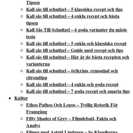
Tipsen
Kall sås till schnitzel – 5 klassiska recept och tips
Kall sås till schnitzel – 4 enkla recept och bästa
tipsen
Kall Sås Till Schnitzel – 6 goda varianter du måste
testa
Kall sås till schnitzel – 5 enkla och klassiska recept
Kall sås till schnitzel – Guide med recept och tips
Kall sås till schnitzel – Här är de bästa recepten och
varianterna
Kall sås till schnitzel – örtkräm, remoulad och
citrondipp
Kall sås till schnitzel – 4 enkla och goda recept
Kall sås till schnitzel – 7 goda recept och smarta tips
Kultur
Ethos Pathos Och Logos – Tydlig Retorik För
Framgång
Fifty Shades of Grey – Filmdebatt, Fakta och
Analys
Filmer med Astrid Lindgren – Se Klassikerna