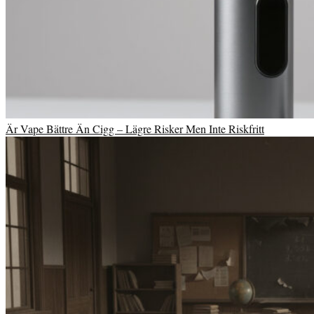
Är Vape Bättre Än Cigg – Lägre Risker Men Inte Riskfritt