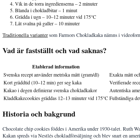
Vik in de torra ingredienserna – 2 minuter
Blanda i chokladbitar – 1 minut
Grädda i ugn – 10–12 minuter vid 175°C
Låt svalna på galler – 10 minuter
Traditionella varianter
som Farmors Chokladkaka nämns i videoformat,
Vad är fastställt och vad saknas?
Etablerad information
Svenska recept använder metriska mått (gram/dl)
Exakta mått och
Kort gräddtid (10–12 min) ger seg kaka
Verifierade rec
Kakao i degen definierar svenska chokladkakor
Autentiska ame
Kladdkakecookies gräddas 12–13 minuter vid 175°C
Fullständiga de
Historia och bakgrund
Chocolate chip cookies föddes i Amerika under 1930-talet. Ruth Wa
Kakan spreds via Nestlés chokladförsäljning och blev snart en ameri