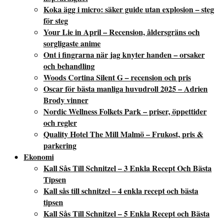
Koka ägg i micro: säker guide utan explosion – steg
för steg
Your Lie in April – Recension, åldersgräns och
sorgligaste anime
Ont i fingrarna när jag knyter handen – orsaker
och behandling
Woods Cortina Silent G – recension och pris
Oscar för bästa manliga huvudroll 2025 – Adrien
Brody vinner
Nordic Wellness Folkets Park – priser, öppettider
och regler
Quality Hotel The Mill Malmö – Frukost, pris &
parkering
Ekonomi
Kall Sås Till Schnitzel – 3 Enkla Recept Och Bästa
Tipsen
Kall sås till schnitzel – 4 enkla recept och bästa
tipsen
Kall Sås Till Schnitzel – 5 Enkla Recept och Bästa