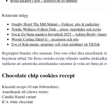
Rosta kikärtor i ugn – krispiga på 40 minuter
Relaterade inlägg
Quality Hotel The Mill Malmö – Frukost, pris & parkering
Nordic Wellness Folkets Park – priser, öppettider och regler
Oscar för bästa manliga huvudroll 2025 – Adrien Brody vinner
Woods Cortina Silent G – recension och pris
Eye of Rah-meme: ursprung och viral spridning på TikTok
Begreppen blandas ofta samman. Den som söker äkta amerikansk sti
begränsat utbud. De flesta svenska recept erbjuder snabba chokladka
indikerar att autentiska amerikanska varianter är svåra att finna på s
Chocolate chip cookies recept
Klassiskt recept (10 min förberedelse)
Amerikansk stil (chewy textur)
Camilla Hamid variant
ICA white chocolate