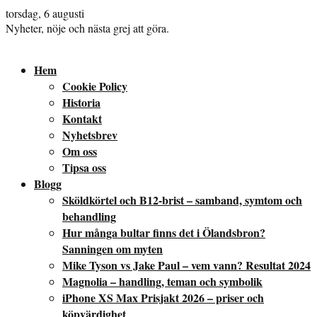
torsdag, 6 augusti
Nyheter, nöje och nästa grej att göra.
Hem
Cookie Policy
Historia
Kontakt
Nyhetsbrev
Om oss
Tipsa oss
Blogg
Sköldkörtel och B12-brist – samband, symtom och
behandling
Hur många bultar finns det i Ölandsbron?
Sanningen om myten
Mike Tyson vs Jake Paul – vem vann? Resultat 2024
Magnolia – handling, teman och symbolik
iPhone XS Max Prisjakt 2026 – priser och
köpvärdighet