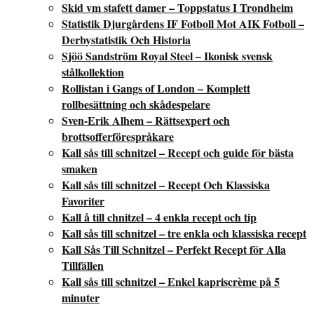
Skid vm stafett damer – Toppstatus I Trondheim
Statistik Djurgårdens IF Fotboll Mot AIK Fotboll –
Derbystatistik Och Historia
Sjöö Sandström Royal Steel – Ikonisk svensk
stålkollektion
Rollistan i Gangs of London – Komplett
rollbesättning och skådespelare
Sven-Erik Alhem – Rättsexpert och
brottsofferförespråkare
Kall sås till schnitzel – Recept och guide för bästa
smaken
Kall sås till schnitzel – Recept Och Klassiska
Favoriter
Kall å till chnitzel – 4 enkla recept och tip
Kall sås till schnitzel – tre enkla och klassiska recept
Kall Sås Till Schnitzel – Perfekt Recept för Alla
Tillfällen
Kall sås till schnitzel – Enkel kapriscrème på 5
minuter