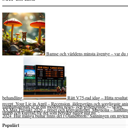
Bamse och världens minsta äventyr – var du s
behandling
Rätt V75-rad idag – Hitta resulta
recept
Your Lie in April – Recension, åldersgräns och sorgligaste an
samhallsarenan.se är din moderna nöjes- och nyhetsguide — skarp,
XS Max Prisjakt 2026 – priser och köpvärdighet
Magnolia – handlin
snabb och kurerad för det som betyder något just nu.
2024
Hur många bultar finns det i Ölandsbron? Sanningen om myten
Populärt