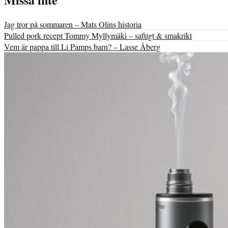
Jag tror på sommaren – Mats Olins historia
Pulled pork recept Tommy Myllymäki – saftigt & smakrikt
Vem är pappa till Li Pamps barn? – Lasse Åberg